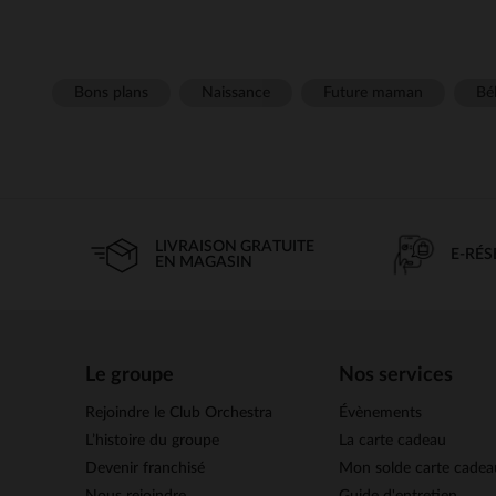
Bons plans
Naissance
Future maman
Béb
LIVRAISON GRATUITE
E-RÉ
EN MAGASIN
Le groupe
Nos services
Rejoindre le Club Orchestra
Évènements
L’histoire du groupe
La carte cadeau
Devenir franchisé
Mon solde carte cadea
Nous rejoindre
Guide d'entretien