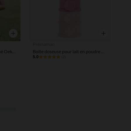
Aperçu rapide
Aperçu rapide
Prémaman
Écharpe de portage Lia certifié Oeko-Tex - Gris
Boîte doseuse pour lait en poudre Miamix - Rose
5.0
(2)