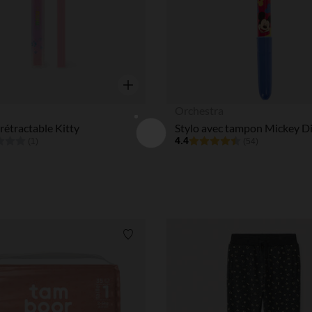
Aperçu rapide
Orchestra
étractable Kitty
Stylo avec tampon Mickey D
4.4
(1)
(54)
Liste de souhaits