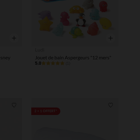
Aperçu rapide
Aperçu rapide
Ludi
isney
Jouet de bain Aspergeurs "12 mers"
5.0
(1)
Liste de souhaits
Liste de souha
2 + 1 OFFERT*