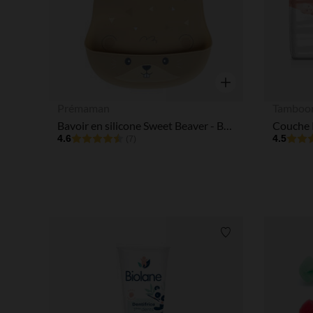
Aperçu rapide
Prémaman
Tamboo
Bavoir en silicone Sweet Beaver - Beige
4.6
4.5
(7)
Liste de souhaits