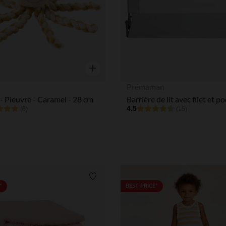
Aperçu rapide
Prémaman
- Pieuvre - Caramel - 28 cm
4.5
(6)
(15)
Liste de souhaits
*
BEST PRICE*