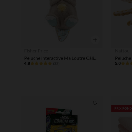
Aperçu rapide
Fisher Price
Nattou
Peluche interactive Ma Loutre Câlins Bonne Nuit
Peluche 
4.8
5.0
(32)
Liste de souhaits
PRIX ROND