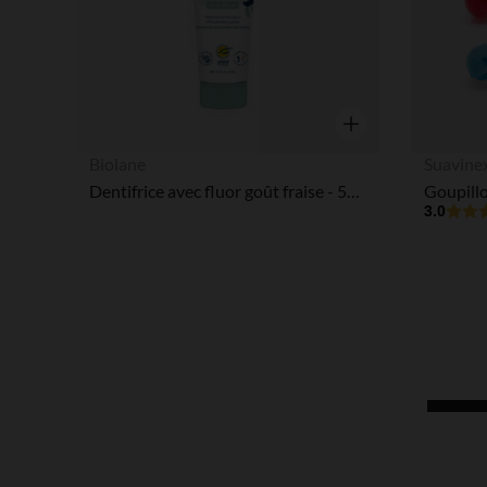
Aperçu rapide
Biolane
Suavine
Dentifrice avec fluor goût fraise - 50 ml
3.0