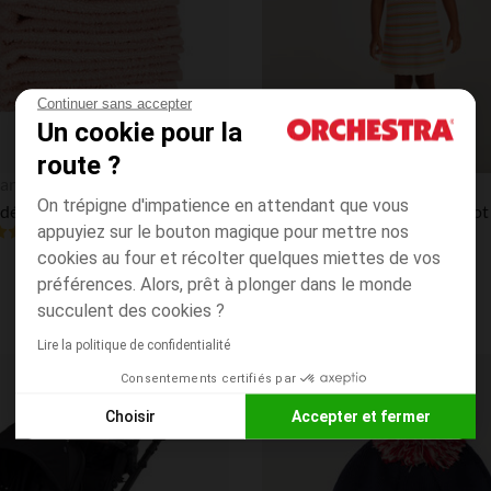
Continuer sans accepter
Un cookie pour la
route ?
Aperçu rapide
an
Orchestra
On trépigne d'impatience en attendant que vous
Lot de 6 débarbouillettes éponge 25 x 25 cm
appuyiez sur le bouton magique pour mettre nos
4.8
(14)
(19)
cookies au four et récolter quelques miettes de vos
préférences. Alors, prêt à plonger dans le monde
succulent des cookies ?
Lire la politique de confidentialité
Consentements certifiés par
Liste de souhaits
Choisir
Accepter et fermer
Axeptio consent
Plateforme de Gestion du Consentement : Personnalisez vos