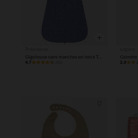
Aperçu rapide
Prémaman
Legami
Gigoteuse sans manches en tetra TOG 2 T3
Gomme r
4.7
2.0
(43)
Liste de souhaits