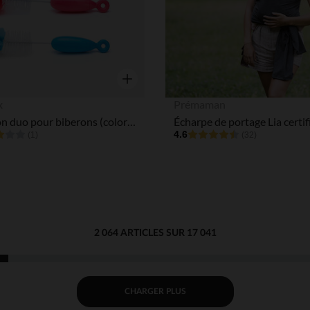
Aperçu rapide
x
Prémaman
Goupillon duo pour biberons (coloris aléatoire)
4.6
(1)
(32)
2 064 ARTICLES SUR 17 041
CHARGER PLUS