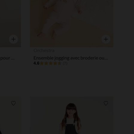
Aperçu rapide
Aperçu rapide
Orchestra
Robe sans manches en tricot pour bébé fille
Ensemble jogging avec broderie ourson pour bébé fille
4.6
(7)
Liste de souhaits
Liste de souha
 Options