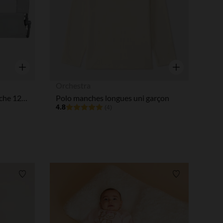
Aperçu rapide
Aperçu rapide
Orchestra
Barrière de lit avec filet et poche 120cm gris
Polo manches longues uni garçon
4.8
(4)
Liste de souhaits
Liste de souha