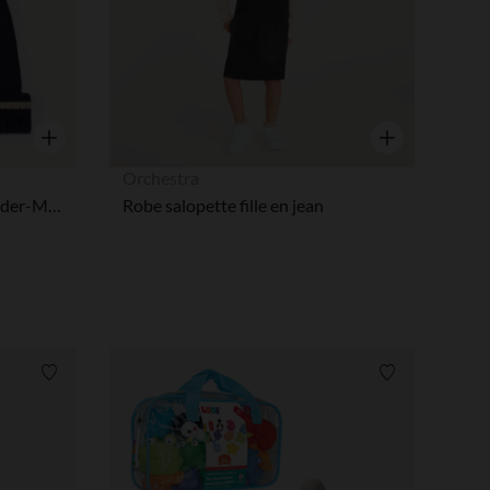
tres de confidentialité, en garantissant la conformité avec les
Aperçu rapide
Aperçu rapide
Orchestra
Bonnet garçon à pompon Spider-Man Marvel
Robe salopette fille en jean
Liste de souhaits
Liste de souha