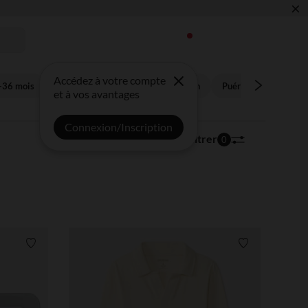
×
 !
Accédez à votre compte
-36 mois
Enfant 3-14 ans
Future maman
Puériculture
Bon
et à vos avantages
Connexion/Inscription
17 041 articles
Trier | Filtrer
0
Liste de souhaits
Liste de souha