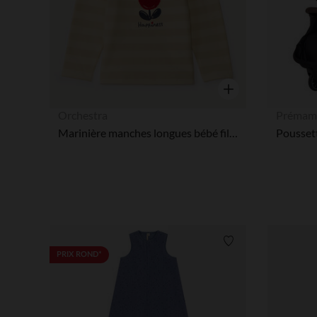
Aperçu rapide
Orchestra
Prémam
Marinière manches longues bébé fille à patch tulipe
Poussett
Liste de souhaits
PRIX ROND*