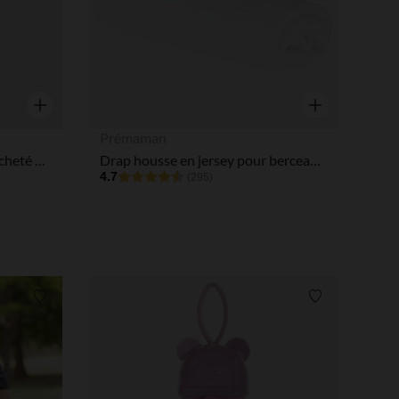
Aperçu rapide
Aperçu rapide
Prémaman
Jogging molleton imprimé tacheté et doublé fille
Drap housse en jersey pour berceau cododo 50 x 90 cm
4.7
(295)
Liste de souhaits
Liste de souha