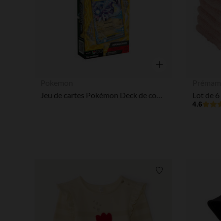
Aperçu rapide
Pokemon
Prémam
Jeu de cartes Pokémon Deck de combat (modèle aléatoire)
4.6
Liste de souhaits