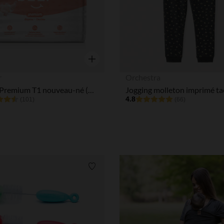
Aperçu rapide
r
Orchestra
Couche Premium T1 nouveau-né (2-5kg) - x35
4.8
(101)
(66)
Liste de souhaits