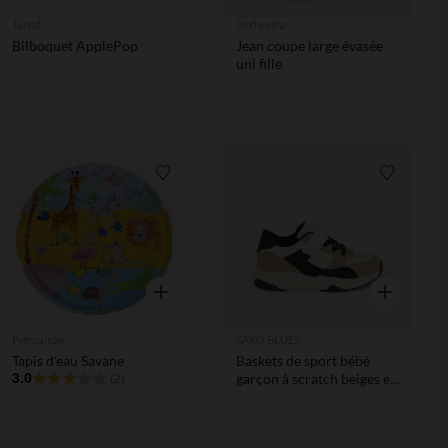
Janod
Orchestra
Bilboquet ApplePop
Jean coupe large évasée
uni fille
Liste de souhaits
Liste de 
Aperçu rapide
Aperçu rapi
Prémaman
SAXO BLUES
Tapis d'eau Savane
Baskets de sport bébé
3.0
garçon à scratch beiges et
(2)
noires