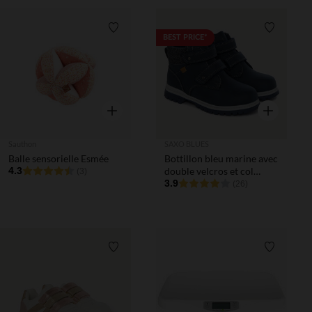
Liste de souhaits
Liste de 
BEST PRICE*
Aperçu rapide
Aperçu rapi
Sauthon
SAXO BLUES
Balle sensorielle Esmée
Bottillon bleu marine avec
4.3
double velcros et col
(3)
textile garçon
3.9
(26)
Liste de souhaits
Liste de 