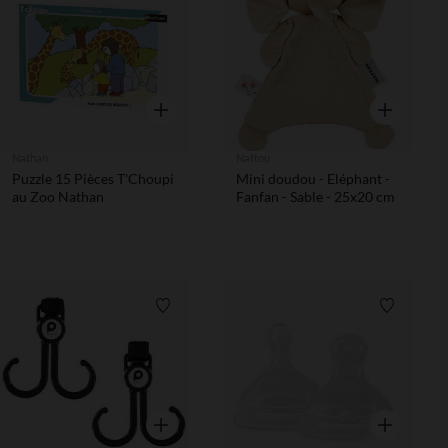
Liste de souhaits
Liste de 
Aperçu rapide
Aperçu rapi
Nathan
Nattou
Puzzle 15 Pièces T'Choupi
Mini doudou - Eléphant -
au Zoo Nathan
Fanfan - Sable - 25x20 cm
Liste de souhaits
Liste de 
Aperçu rapide
Aperçu rapi