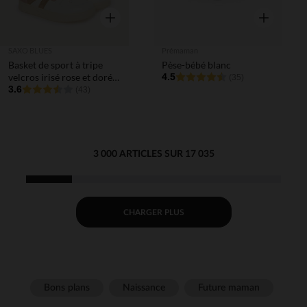
Aperçu rapide
Aperçu rapi
SAXO BLUES
Prémaman
Basket de sport à tripe
Pèse-bébé blanc
velcros irisé rose et doré
4.5
(35)
fille
3.6
(43)
3 000 ARTICLES SUR 17 035
CHARGER PLUS
Bons plans
Naissance
Future maman