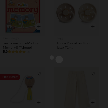
Liste de souhaits
Liste de 
Aperçu rapide
Aperçu rapi
Ravensburger
Frigg
Jeu de mémoire My First
Lot de 2 sucettes Moon
Memory® T'choupi
latex T1 -
5.0
Cream/Croissant
(2)
Liste de souhaits
Liste de 
PRIX ROND*
Aperçu rapide
Aperçu rapi