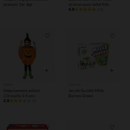
pressoir 1er âge
et lurex pour bébé fille
4.9
(16)
Liste de souhaits
Liste de 
Aperçu rapide
Aperçu rapi
Rubies
Dujardin
Déguisement enfant
Jeu de Société Mille
Citrouille 3-4 ans
Bornes Green
2.8
(4)