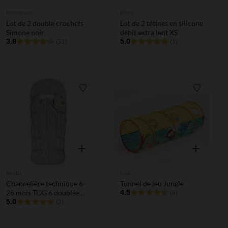
Prémaman
Élhée
Lot de 2 double crochets
Lot de 2 tétines en silicone
Simone noir
débit extra lent XS
3.8
5.0
(51)
(1)
Liste de souhaits
Liste de 
Aperçu rapide
Aperçu rapi
Beaba
Ludi
Chancelière technique 6-
Tunnel de jeu Jungle
26 mois TOG 6 doublée
4.5
(4)
polaire gris chiné
5.0
(2)