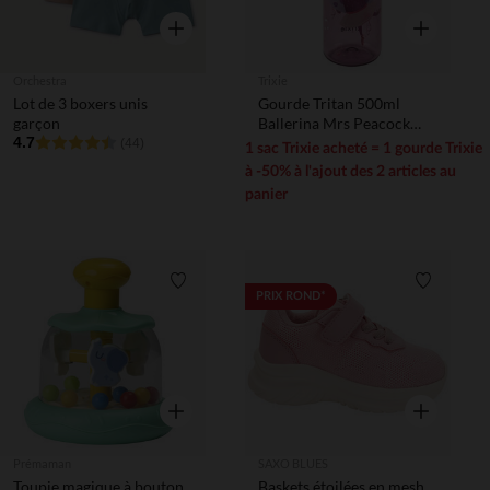
Aperçu rapide
Aperçu rapi
Orchestra
Trixie
Lot de 3 boxers unis
Gourde Tritan 500ml
garçon
Ballerina Mrs Peacock
4.7
3ans+
(44)
1 sac Trixie acheté = 1 gourde Trixie
à -50% à l'ajout des 2 articles au
panier
Liste de souhaits
Liste de 
PRIX ROND*
Aperçu rapide
Aperçu rapi
Prémaman
SAXO BLUES
Toupie magique à bouton
Baskets étoilées en mesh