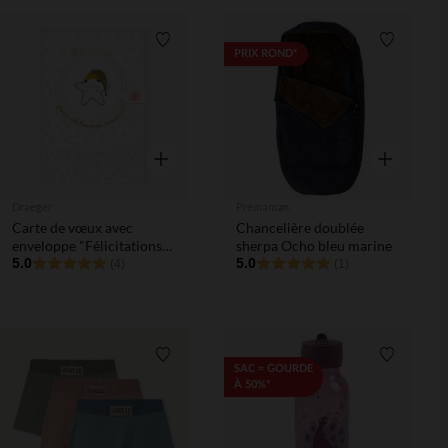
Liste de souhaits
Liste de 
PRIX ROND*
Aperçu rapide
Aperçu rapi
Draeger
Prémaman
Carte de vœux avec
Chancelière doublée
enveloppe "Félicitations
sherpa Ocho bleu marine
pour cet heureux
5.0
5.0
(4)
(1)
événement"
Liste de souhaits
Liste de 
SAC = GOURDE
À 50%*