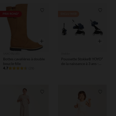
Liste de souhaits
Liste de 
PRIX ROND*
EXCLU WEB
Aperçu rapide
Aperçu rapi
SAXO BLUES
Stokke
Bottes cavalières à double
Poussette Stokke® YOYO³
boucle fille
de la naissance à 3 ans -
4.7
cadre blanc/bleu Air
(29)
France
Liste de souhaits
Liste de 