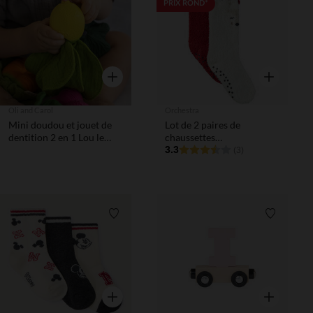
Liste de souhaits
Liste de 
PRIX ROND*
Aperçu rapide
Aperçu rapi
Oli and Carol
Orchestra
Mini doudou et jouet de
Lot de 2 paires de
dentition 2 en 1 Lou le
chaussettes
citron
antidérapantes biche fille
3.3
(3)
Liste de souhaits
Liste de 
Aperçu rapide
Aperçu rapi