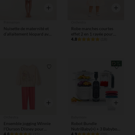
Aperçu rapide
Aperçu rapi
Prémaman
Orchestra
Nuisette de maternité et
Robe manches courtes
d’allaitement léopard avec
effet 2 en 1 rayée pour
body assorti
bébé fille
4.8
(18)
Liste de souhaits
Liste de 
Aperçu rapide
Aperçu rapi
Orchestra
Babymoov
Ensemble jogging Winnie
Robot Bundle
l'Ourson Disney pour
NutriBaby(+) + 3 Babybols
bébé fille
4.6
250 ml - Blanc
4.9
(15)
(20)