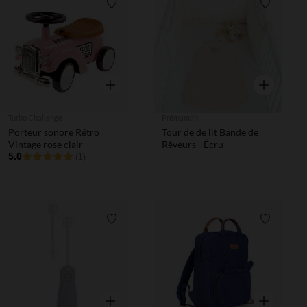
Liste de souhaits
Liste de 
Aperçu rapide
Aperçu rapi
Turbo Challenge
Prémaman
Porteur sonore Rétro
Tour de de lit Bande de
Vintage rose clair
Rêveurs - Écru
5.0
(1)
Liste de souhaits
Liste de 
Aperçu rapide
Aperçu rapi