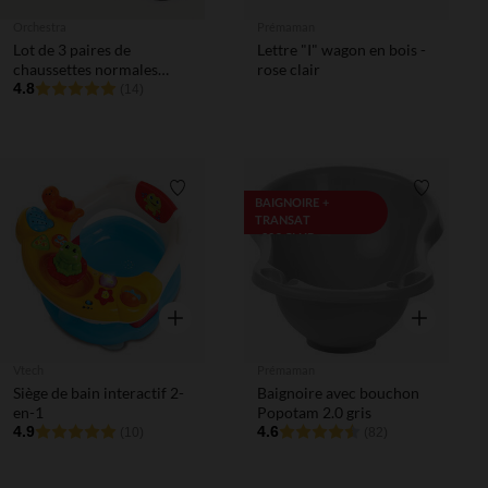
Orchestra
Prémaman
Lot de 3 paires de
Lettre "I" wagon en bois -
chaussettes normales
rose clair
Mickey Disney pour bébé
4.8
(14)
garçon
Liste de souhaits
Liste de 
BAIGNOIRE +
TRANSAT
=20€ CLUB
Aperçu rapide
Aperçu rapi
Vtech
Prémaman
Siège de bain interactif 2-
Baignoire avec bouchon
en-1
Popotam 2.0 gris
4.9
4.6
(10)
(82)