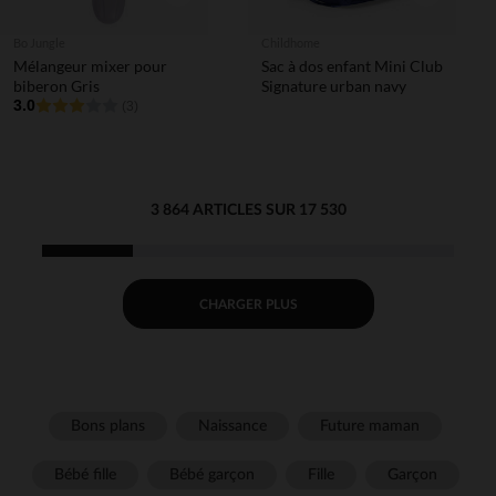
Bo Jungle
Childhome
Mélangeur mixer pour
Sac à dos enfant Mini Club
biberon Gris
Signature urban navy
3.0
(3)
3 864 ARTICLES SUR 17 530
CHARGER PLUS
Bons plans
Naissance
Future maman
Bébé fille
Bébé garçon
Fille
Garçon