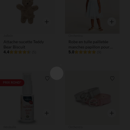
Aperçu rapide
Aperçu rapi
Jollein
Orchestra
Attache-sucette Teddy
Robe en tulle pailletée
Bear Biscuit
manches papillon pour
4.4
bébé fille
5.0
(5)
(9)
Liste de souhaits
Liste de 
PRIX ROND*
Aperçu rapide
Aperçu rapi
Néobulle
Orchestra