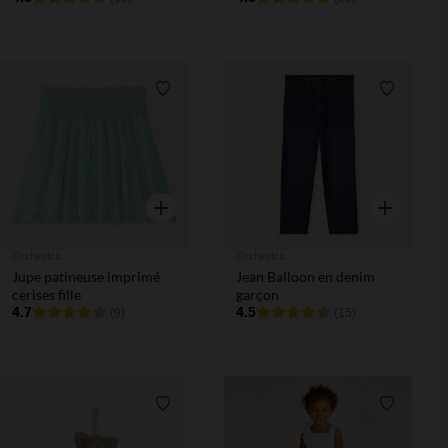
Liste de souhaits
Liste de 
Aperçu rapide
Aperçu rapi
Orchestra
Orchestra
Jupe patineuse imprimé
Jean Balloon en denim
cerises fille
garçon
4.7
4.5
(9)
(15)
Liste de souhaits
Liste de 