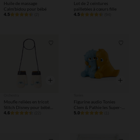
Huile de massage
Lot de 2 ceintures
Calm'bidou pour bébé
pailletées à cœurs fille
4.5
4.5
(2)
(94)
Liste de souhaits
Liste de 
Aperçu rapide
Aperçu rapi
Orchestra
Tonies
Moufle reliées en tricot
Figurine audio Tonies
Stitch Disney pour bébé
Clem & Pathie les Super-
garçon
4.6
sensibles
5.0
(22)
(1)