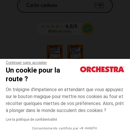
Carte cadeau
Continuer sans accepter
Un cookie pour la
CGV
route ?
CGU
Mentions légales
On trépigne d'impatience en attendant que vous appuyiez
*Conditions des offres en cours
sur le bouton magique pour mettre nos cookies au four et
Données personnelles
récolter quelques miettes de vos préférences. Alors, prêt
Gestion des cookies
à plonger dans le monde succulent des cookies ?
Accessibilité : non conforme
Lire la politique de confidentialité
Orchestra adhère au code déontologique de la Fédération du e-commerce
Consentements certifiés par