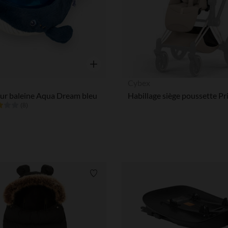
Notre plateforme vous permet d'adapter et de gérer vos paramè
Aperçu rapide
Cybex
eur baleine Aqua Dream bleu
(8)
Liste de souhaits