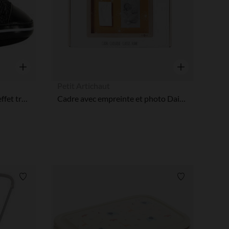
Aperçu rapide
Aperçu rapide
Petit Artichaut
Baskets montantes à revers effet tricot pour bébé garçon
Cadre avec empreinte et photo Daisy ocre
Liste de souhaits
Liste de souha
 Options