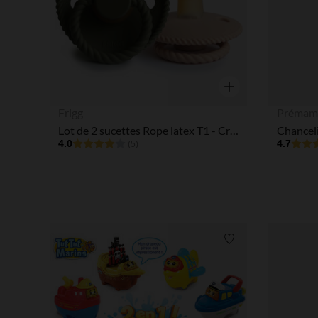
Aperçu rapide
Frigg
Prémam
Lot de 2 sucettes Rope latex T1 - Croissant/Olive
4.0
4.7
(5)
Liste de souhaits