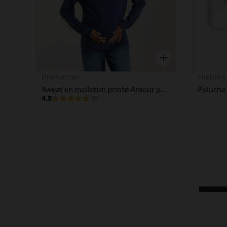
Aperçu rapide
Prémaman
Histoire
Sweat en molleton printé Amour pour femme
Peluche 
4.8
(5)