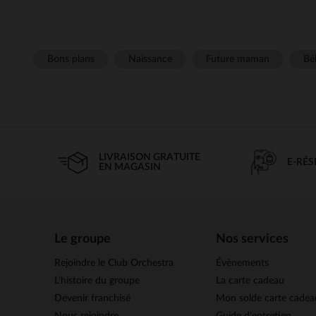
Bons plans
Naissance
Future maman
Béb
LIVRAISON GRATUITE
E-RÉ
EN MAGASIN
Le groupe
Nos services
Rejoindre le Club Orchestra
Évènements
L’histoire du groupe
La carte cadeau
Devenir franchisé
Mon solde carte cadea
Nous rejoindre
Guide d'entretien