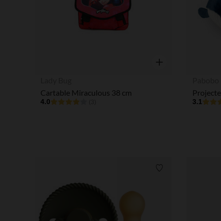
Aperçu rapide
Lady Bug
Pabobo
Cartable Miraculous 38 cm
Project
4.0
3.1
(3)
Liste de souhaits