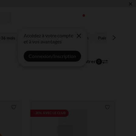
×
 !
Accédez à votre compte
-36 mois
Enfant 3-14 ans
Future maman
Puériculture
Bon
et à vos avantages
Connexion/Inscription
17 000 articles
Trier | Filtrer
0
Liste de souhaits
Liste de souha
- 20% AVEC LE CLUB