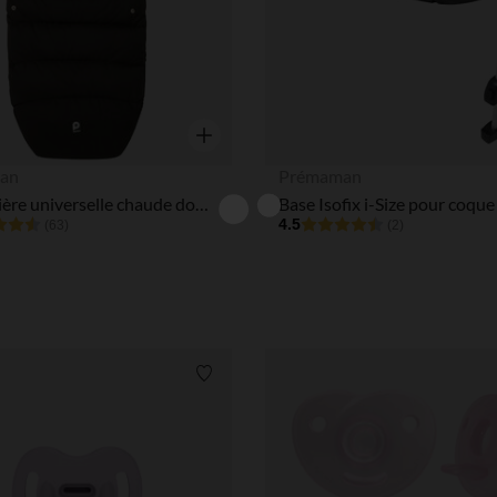
Aperçu rapide
an
Prémaman
Chancelière universelle chaude doublée sherpa Nours noir
4.5
(63)
(2)
Liste de souhaits