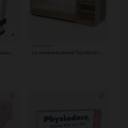
Aperçu rapide
Prémaman
Base Isofix i-Size pour coque auto Alba
Lit combiné Evolubed 70x140 cm / 90x190 cm
Liste de souhaits
Liste de souha