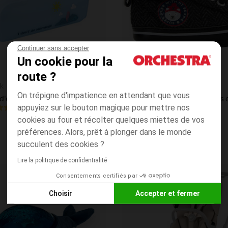
Continuer sans accepter
Un cookie pour la
route ?
Aperçu rapide
k
SAXO BLUES
On trépigne d'impatience en attendant que vous
Trousse d'école en silicone Stitch Disney bleu pastel
appuyiez sur le bouton magique pour mettre nos
3.8
(1)
(15)
cookies au four et récolter quelques miettes de vos
préférences. Alors, prêt à plonger dans le monde
succulent des cookies ?
Lire la politique de confidentialité
Consentements certifiés par
Liste de souhaits
Choisir
Accepter et fermer
Axeptio consent
Plateforme de Gestion du Consentement : Personnalisez vos