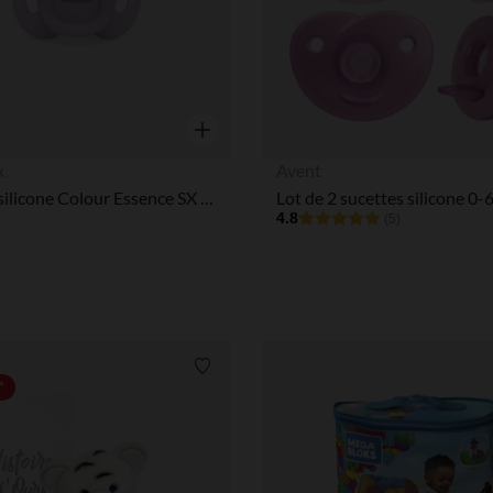
Aperçu rapide
x
Avent
Sucette silicone Colour Essence SX Pro 6-18M Smoothie mauve
4.8
(5)
Liste de souhaits
*