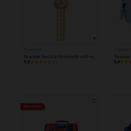
Aperçu rapide
Suavinex
Coolpac
Bracelet lion à la citronnelle anti-moustique
5.0
5.0
(1)
Liste de souhaits
PRIX ROND*