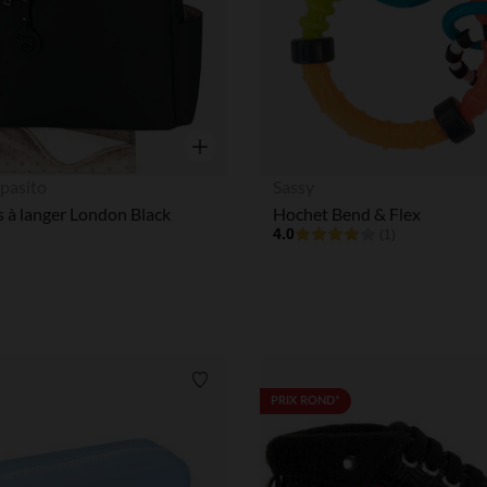
Aperçu rapide
 pasito
Sassy
s à langer London Black
Hochet Bend & Flex
4.0
(1)
Liste de souhaits
PRIX ROND*