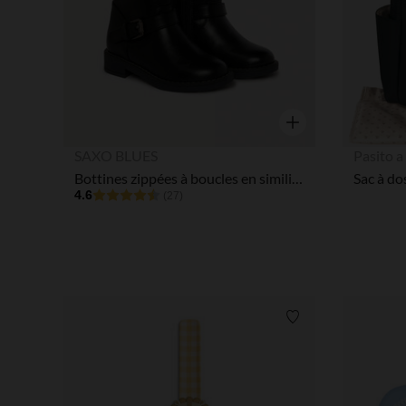
Aperçu rapide
SAXO BLUES
Pasito a
Bottines zippées à boucles en simili cuir fille
Sac à do
4.6
(27)
Liste de souhaits