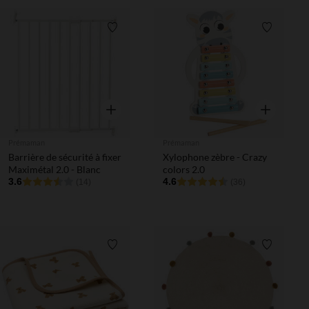
Liste de souhaits
Liste de 
Aperçu rapide
Aperçu rapi
Prémaman
Prémaman
Barrière de sécurité à fixer
Xylophone zèbre - Crazy
Maximétal 2.0 - Blanc
colors 2.0
3.6
4.6
(14)
(36)
Liste de souhaits
Liste de 