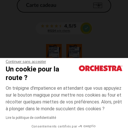
Carte cadeau
Continuer sans accepter
Un cookie pour la
CGV
route ?
CGU
Mentions légales
On trépigne d'impatience en attendant que vous appuyiez
*Conditions des offres en cours
sur le bouton magique pour mettre nos cookies au four et
Données personnelles
récolter quelques miettes de vos préférences. Alors, prêt
Gestion des cookies
à plonger dans le monde succulent des cookies ?
Accessibilité : non conforme
Lire la politique de confidentialité
Orchestra adhère au code déontologique de la Fédération du e-commerce
Consentements certifiés par