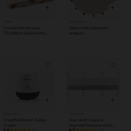
Aperçu rapide
Aperçu rapi
Jollein
Atmosphera
Couverture berceau
Tapis rond à pompons
75x100cm Gaufré Mini
arlequin
Teddy Bear
Liste de souhaits
Liste de 
Aperçu rapide
Aperçu rapi
Babymoov
Prémaman
Chauffe biberon Tulipe -
Tour de lit 3 pans à
Cream
imprimé fantaisie et hibou
5.0
brodé
4.7
(1)
(23)