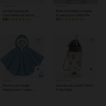
Orchestra
Orchestra
Lot de 5 paires de
Robe à bretelles croisées
chaussettes bicolores
et nœud pour bébé fille
garçon
4.8
4.7
(62)
(33)
Liste de souhaits
Liste de 
Aperçu rapide
Aperçu rapi
Bemini
Done by Deer
Poncho de voyage -
Gourde avec paille 350ml
Waterproof + teddy -
Trails Sable
Horizon - 9/36 m