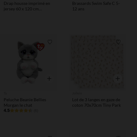
Drap housse imprimé en
Brassards Swim Safe C 5-
jersey 60 x 120 cm
12 ans
Boubou
Liste de souhaits
Liste de 
Aperçu rapide
Aperçu rapi
Ty
Jollein
Peluche Beanie Bellies
Lot de 3 langes en gaze de
Morgan le chat
coton 70x70cm Tiny Park
4.5
(6)