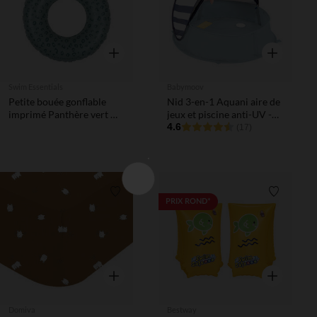
Aperçu rapide
Aperçu rapi
Swim Essentials
Babymoov
Petite bouée gonflable
Nid 3-en-1 Aquani aire de
imprimé Panthère vert Ø
jeux et piscine anti-UV -
55 cm
Marinière
4.6
(17)
Liste de souhaits
Liste de 
PRIX ROND*
Aperçu rapide
Aperçu rapi
Domiva
Bestway