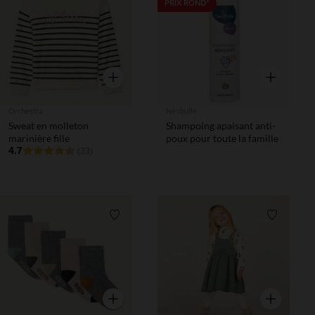
Liste de souhaits
Liste de 
PRIX ROND*
Aperçu rapide
Aperçu rapi
Orchestra
Néobulle
Sweat en molleton
Shampoing apaisant anti-
marinière fille
poux pour toute la famille
4.7
(33)
Liste de souhaits
Liste de 
Aperçu rapide
Aperçu rapi