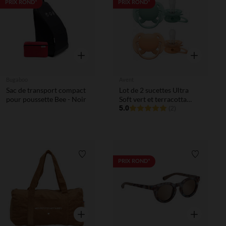
Liste de souhaits
Liste de 
PRIX ROND*
PRIX ROND*
Aperçu rapide
Aperçu rapi
Bugaboo
Avent
Sac de transport compact
Lot de 2 sucettes Ultra
pour poussette Bee - Noir
Soft vert et terracotta
18M+
5.0
(2)
Liste de souhaits
Liste de 
PRIX ROND*
Aperçu rapide
Aperçu rapi