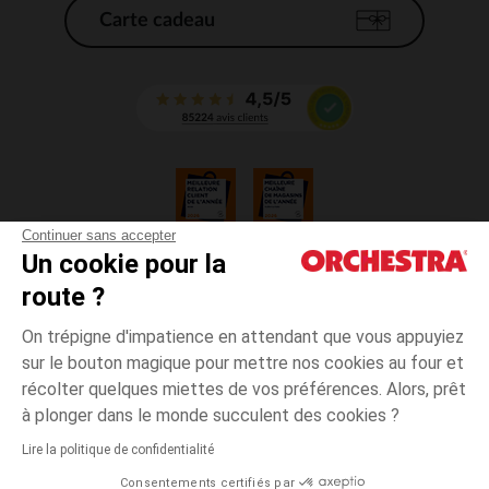
Carte cadeau
Continuer sans accepter
Un cookie pour la
CGV
route ?
CGU
Mentions légales
On trépigne d'impatience en attendant que vous appuyiez
*Conditions des offres en cours
sur le bouton magique pour mettre nos cookies au four et
Données personnelles
récolter quelques miettes de vos préférences. Alors, prêt
Gestion des cookies
à plonger dans le monde succulent des cookies ?
Accessibilité : non conforme
Lire la politique de confidentialité
Orchestra adhère au code déontologique de la Fédération du e-commerce
Consentements certifiés par