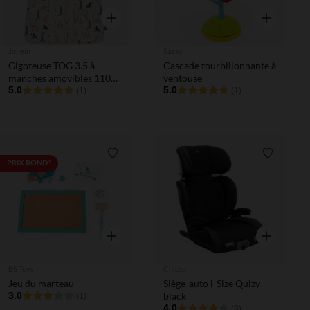
Aperçu rapide
Aperçu rapi
Jollein
Sassy
Gigoteuse TOG 3.5 à
Cascade tourbillonnante à
manches amovibles 110
ventouse
cm Jungle Jambo
5.0
5.0
(1)
(1)
Liste de souhaits
Liste de 
PRIX ROND*
Aperçu rapide
Aperçu rapi
BS Toys
Chicco
Jeu du marteau
Siège-auto i-Size Quizy
3.0
black
(1)
4.0
(3)