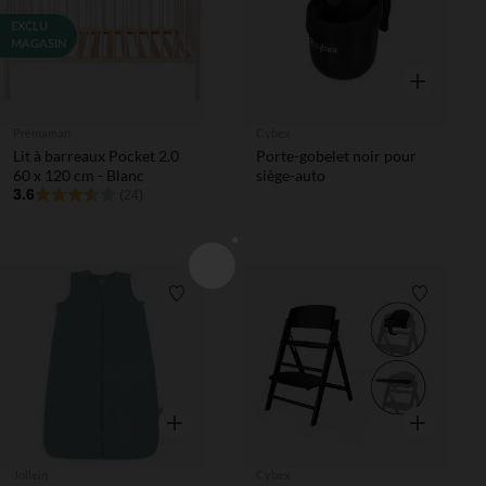
EXCLU
MAGASIN
Aperçu rapi
Prémaman
Cybex
Lit à barreaux Pocket 2.0
Porte-gobelet noir pour
60 x 120 cm - Blanc
siège-auto
3.6
(24)
Liste de souhaits
Liste de 
Aperçu rapide
Aperçu rapi
Jollein
Cybex