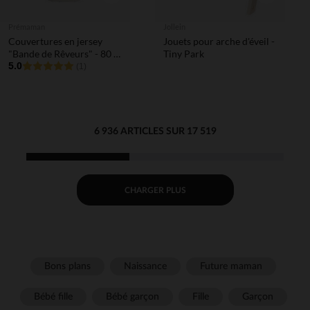
Prémaman
Jollein
Couvertures en jersey
Jouets pour arche d'éveil -
"Bande de Rêveurs" - 80 x
Tiny Park
80 cm
5.0
(1)
6 936 ARTICLES SUR 17 519
CHARGER PLUS
Bons plans
Naissance
Future maman
Bébé fille
Bébé garçon
Fille
Garçon