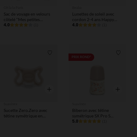
Oh la la Paris
Beaba
Sac de voyage en velours
Lunettes de soleil avec
côtelé "Mes petites
cordon 2-4 ans Happy
affaires" marron clair
4.0
blue tortoise
4.0
(1)
(1)
Liste de souhaits
Liste de 
PRIX ROND*
Aperçu rapide
Aperçu rapi
Suavinex
Suavinex
Sucette Zero.Zero avec
Biberon avec tétine
tétine symétrique en
symétrique SX Pro S
silicone SX Pro
150ml Wonderland rose
5.0
(1)
Prématuré-2M light