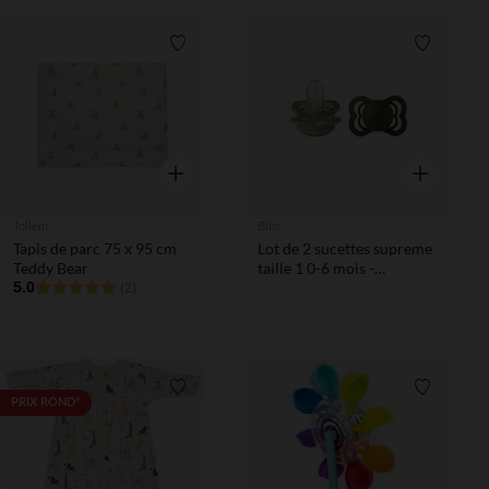
Liste de souhaits
Liste de 
Aperçu rapide
Aperçu rapi
Jollein
Bibs
Tapis de parc 75 x 95 cm
Lot de 2 sucettes supreme
Teddy Bear
taille 1 0-6 mois -
5.0
Ivory/Sage
(2)
Liste de souhaits
Liste de 
PRIX ROND*