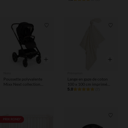
Liste de souhaits
Liste de 
Aperçu rapide
Aperçu rapi
Nuna
Prémaman
Poussette polyvalente
Lange en gaze de coton
Mixx Next collection
100 x 100 cm imprimé
BMW - Element
arcs-en-ciel
5.0
(7)
Liste de 
PRIX ROND*