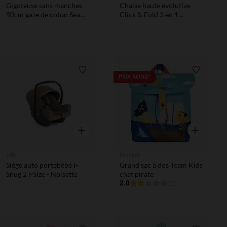
Gigoteuse sans manches
Chaise haute évolutive
90cm gaze de coton Sea
Click & Fold 3 en 1
Green
stunning black
Liste de souhaits
Liste de 
PRIX ROND*
Aperçu rapide
Aperçu rapi
Joie
Draeger
Siège auto portebébé I-
Grand sac à dos Team Kids
Snug 2 i-Size - Noisette
chat pirate
2.0
(1)