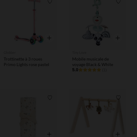
Liste de souhaits
Liste de 
Aperçu rapide
Aperçu rapi
Globber
Tiny Love
Trottinette à 3 roues
Mobile musicale de
Primo Lights rose pastel
voyage Black & White
5.0
(1)
Liste de souhaits
Liste de 
Aperçu rapide
Aperçu rapi