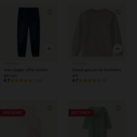
Liste de souhaits
Liste de 
Aperçu rapide
Aperçu rapi
Orchestra
Orchestra
Jean jogger effet denim
Sweat garçon en molleton
garçon
uni
4.7
4.7
(158)
(3)
Liste de souhaits
Liste de 
PRIX ROND*
BEST PRICE*