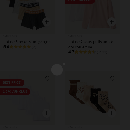
2,99€ L'UN CLUB
Aperçu rapide
Aperçu rapi
Orchestra
Orchestra
Lot de 5 boxers uni garçon
Lot de 2 sous-pulls unis à
5.0
col roulé fille
(3)
4.7
(1522)
Liste de souhaits
Liste de 
BEST PRICE*
1,59€ L'UN CLUB
Aperçu rapide
Aperçu rapi
Orchestra
Orchestra