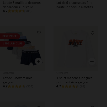
Lot de 5 maillots de corps
Lot de 5 chaussettes fille
débardeurs unis fille
hauteur cheville à motifs
4.7
léopard
(81)
Liste de souhaits
Liste de 
BEST PRICE*
1,59€ L'UN CLUB
Aperçu rapide
Aperçu rapi
Orchestra
Orchestra
Lot de 5 boxers unis
T-shirt manches longues
garçon
print fantaisie garçon
4.7
4.7
(364)
(28)