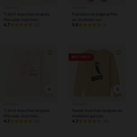
Orchestra
Orchestra
T-shirt manches longues
Pantalon de jogging fille
fille avec imprimé
en molleton uni
fantaisie et paillettes
4.7
5.0
(32)
(1)
Liste de souhaits
Liste de 
BEST PRICE*
Aperçu rapide
Aperçu rapi
Orchestra
Orchestra
T-shirt manches longues
Sweat manches longues en
fille avec imprimé
molleton garçon
fantaisie et paillettes
4.7
4.7
(32)
(16)