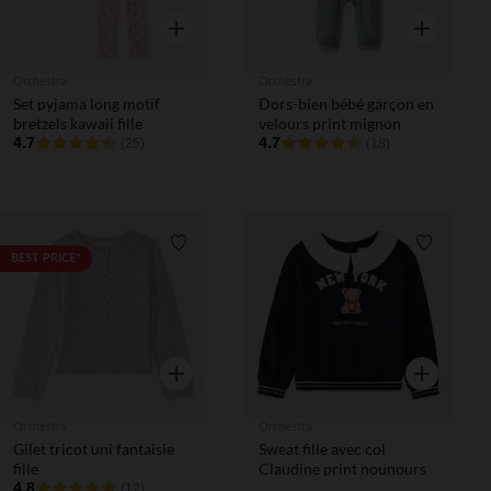
Aperçu rapide
Aperçu rapi
Orchestra
Orchestra
Set pyjama long motif
Dors-bien bébé garçon en
bretzels kawaii fille
velours print mignon
4.7
4.7
(25)
(18)
Liste de souhaits
Liste de 
BEST PRICE*
Aperçu rapide
Aperçu rapi
Orchestra
Orchestra
Gilet tricot uni fantaisie
Sweat fille avec col
fille
Claudine print nounours
4.8
(12)