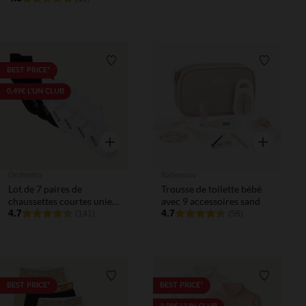
Liste de souhaits
Liste de 
BEST PRICE*
0,49€ L'UN CLUB
Aperçu rapide
Aperçu rapi
Orchestra
Babymoov
Lot de 7 paires de
Trousse de toilette bébé
chaussettes courtes unies
avec 9 accessoires sand
pour enfant
4.7
4.7
(141)
(56)
Liste de souhaits
Liste de 
BEST PRICE*
BEST PRICE*