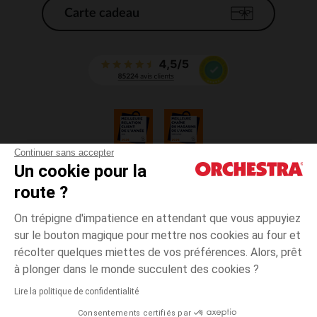
Carte cadeau
Continuer sans accepter
Un cookie pour la
CGV
route ?
CGU
Mentions légales
On trépigne d'impatience en attendant que vous appuyiez
*Conditions des offres en cours
sur le bouton magique pour mettre nos cookies au four et
Données personnelles
récolter quelques miettes de vos préférences. Alors, prêt
Gestion des cookies
à plonger dans le monde succulent des cookies ?
Accessibilité : non conforme
Lire la politique de confidentialité
Orchestra adhère au code déontologique de la Fédération du e-commerce
Consentements certifiés par