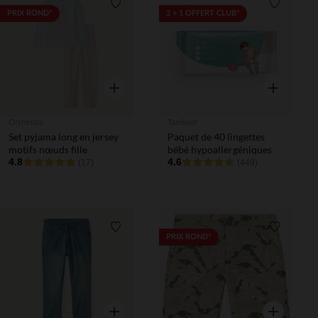
Liste de souhaits
Liste de 
PRIX ROND*
2 + 1 OFFERT CLUB*
Aperçu rapide
Aperçu rapi
Orchestra
Tamboor
Set pyjama long en jersey
Paquet de 40 lingettes
motifs nœuds fille
bébé hypoallergéniques
4.8
4.6
(17)
(449)
Liste de souhaits
Liste de 
PRIX ROND*
Aperçu rapide
Aperçu rapi