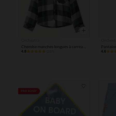
Aperçu rapide
Orchestra
Orchest
Chemise manches longues à carreaux garçon
4.8
4.6
(207)
Liste de souhaits
PRIX ROND*