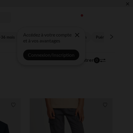
×
 !
Accédez à votre compte
-36 mois
Enfant 3-14 ans
Future maman
Puériculture
Bon
et à vos avantages
Connexion/Inscription
17 530 articles
Trier | Filtrer
0
Liste de souhaits
Liste de souha