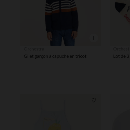
Aperçu rapide
Orchestra
Orchest
Gilet garçon à capuche en tricot
Liste de souhaits