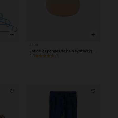
Aperçu rapide
Aperçu rapide
Jané
Lot de 2 éponges de bain synthétiques
4.4
(7)
Liste de souhaits
Liste de souha
 Options