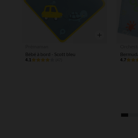
Aperçu rapide
Prémaman
Orchest
Bébé à bord - Scott bleu
4.1
4.7
(47)