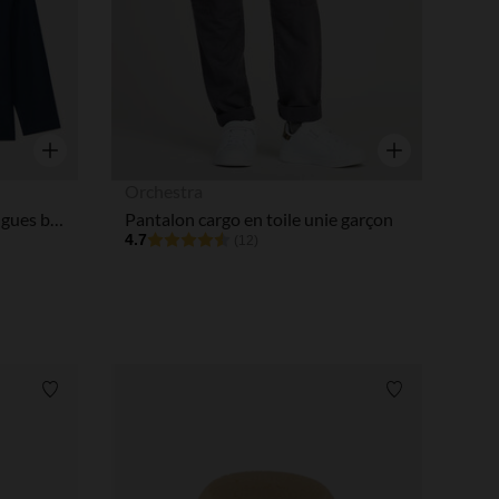
Aperçu rapide
Aperçu rapide
Orchestra
Lot de 2 t-shirts manches longues bébé fille uni et imprimé
Pantalon cargo en toile unie garçon
4.7
(12)
Liste de souhaits
Liste de souha