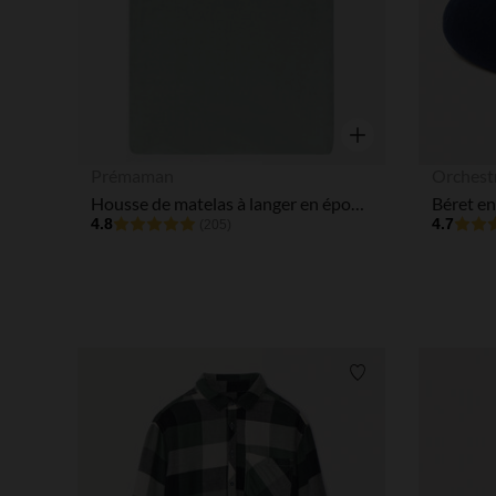
Aperçu rapide
Prémaman
Orchest
Housse de matelas à langer en éponge
Béret en
4.8
4.7
(205)
Liste de souhaits