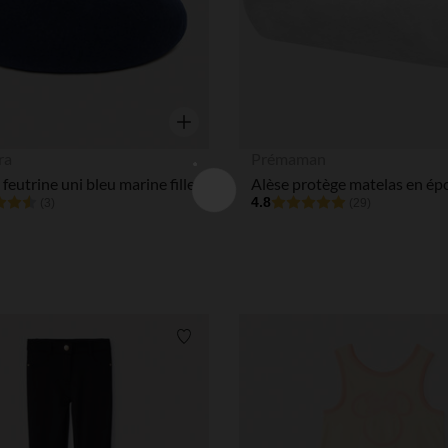
Aperçu rapide
ra
Prémaman
 feutrine uni bleu marine fille
4.8
(3)
(29)
Liste de souhaits