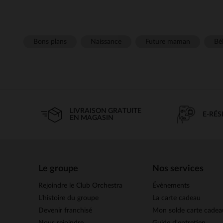
Bons plans
Naissance
Future maman
Béb
LIVRAISON GRATUITE
E-RÉ
EN MAGASIN
Le groupe
Nos services
Rejoindre le Club Orchestra
Évènements
L’histoire du groupe
La carte cadeau
Devenir franchisé
Mon solde carte cadea
Nous rejoindre
Guide d'entretien