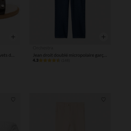
tres de confidentialité, en garantissant la conformité avec les
Aperçu rapide
Aperçu rapide
Orchestra
Sandales velcro effet cuir à rivets dorés fille
Jean droit doublé micropolaire garçon
4.3
(148)
Liste de souhaits
Liste de souha