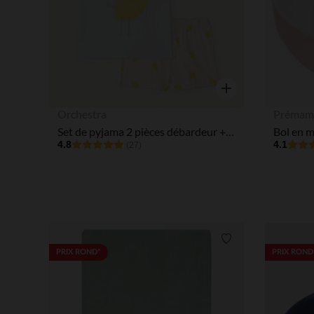
Aperçu rapide
Orchestra
Prémam
Set de pyjama 2 pièces débardeur + short motifs citron fille
Bol en 
4.8
4.1
(27)
Liste de souhaits
PRIX ROND*
PRIX ROND