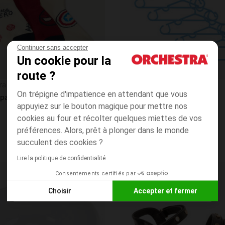
Continuer sans accepter
Un cookie pour la
route ?
Aperçu rapide
ra
Prémaman
On trépigne d'impatience en attendant que vous
Lot de 3 paires de chaussettes bébé garçon à motifs Marvel
Lot de 6 cintres - Bleu
appuyiez sur le bouton magique pour mettre nos
4.7
(127)
cookies au four et récolter quelques miettes de vos
préférences. Alors, prêt à plonger dans le monde
succulent des cookies ?
Lire la politique de confidentialité
Consentements certifiés par
Liste de souhaits
PRIX ROND*
Choisir
Accepter et fermer
Axeptio consent
Plateforme de Gestion du Consentement : Personnalisez vos