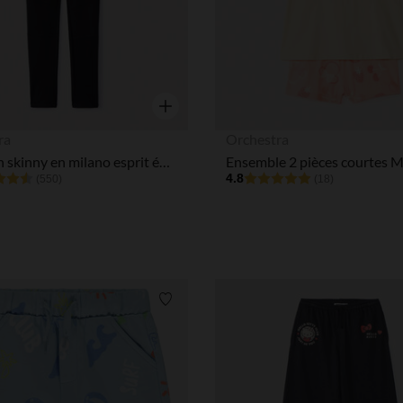
Aperçu rapide
ra
Orchestra
Pantalon skinny en milano esprit équitation fille
4.8
(550)
(18)
Liste de souhaits