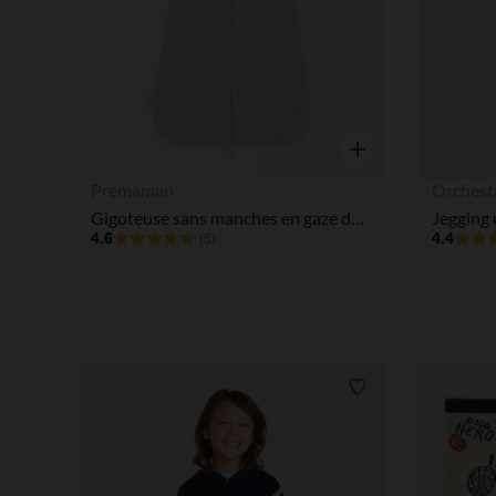
Aperçu rapide
Prémaman
Orchest
Gigoteuse sans manches en gaze de coton imprimé étoiles TOG 0,5 - Bande de Rêveurs
Jegging u
4.6
4.4
(5)
Liste de souhaits