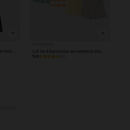
Aperçu rapide
Aperçu rapide
Orchestra
Pantalon de jogging fille patch Hello Kitty
Lot de 4 bermudas en molleton fantaisie pour bébé garçon
5.0
(5)