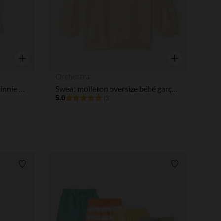
Aperçu rapide
Aperçu rapide
Orchestra
Ensemble 2 pièces courtes Minnie Disney pour bébé fille
Sweat molleton oversize bébé garçon print fantaisie
5.0
(3)
Liste de souhaits
Liste de souha