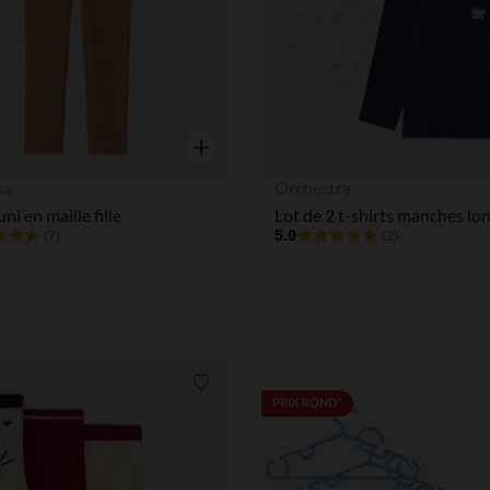
Aperçu rapide
ra
Orchestra
ni en maille fille
5.0
(7)
(2)
Liste de souhaits
PRIX ROND*