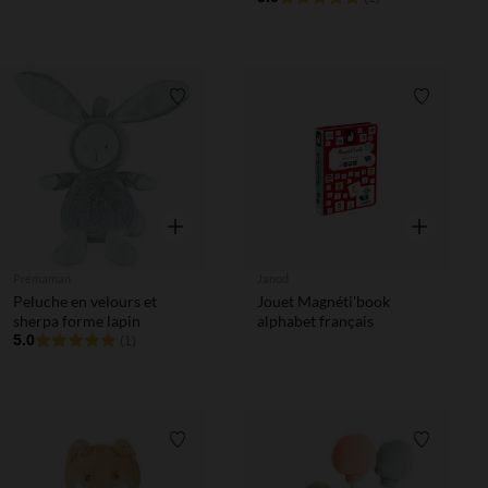
Liste de souhaits
Liste de 
Aperçu rapide
Aperçu rapi
Prémaman
Janod
Peluche en velours et
Jouet Magnéti'book
sherpa forme lapin
alphabet français
5.0
(1)
Liste de souhaits
Liste de 