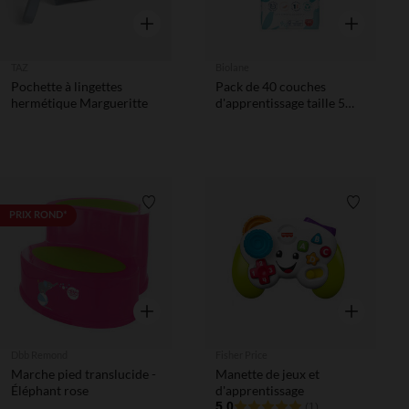
Aperçu rapide
Aperçu rapi
TAZ
Biolane
Pochette à lingettes
Pack de 40 couches
hermétique Margueritte
d'apprentissage taille 5
(12 à 18 kg)
Liste de souhaits
Liste de 
PRIX ROND*
Aperçu rapide
Aperçu rapi
Dbb Remond
Fisher Price
Marche pied translucide -
Manette de jeux et
Éléphant rose
d'apprentissage
5.0
(1)