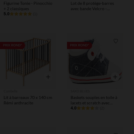
Figurine Tonie - Pinocchio
Lot de 8 protège-barres
+ 2 classiques
avec bande Velcro -
5.0
Honey - Argile
(1)
Liste de souhaits
Liste de 
PRIX ROND*
PRIX ROND*
Aperçu rapide
Aperçu rapi
Combelle
SAXO BLUES
Lit à barreaux 70 x 140 cm
Baskets souples en toile à
Rémi anthracite
lacets et scratch avec
doublure à carreaux
4.0
(2)