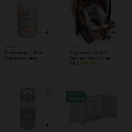
Liste de souhaits
Liste de 
Aperçu rapide
Aperçu rapi
Suavinex
Chicco
Pot Isotherme 400ml
Siège auto First-Seat
Wonderland Beige
Recline I-Size Caramel
5.0
(1)
Liste de souhaits
EXCLU
MAGASIN
Aperçu rapide