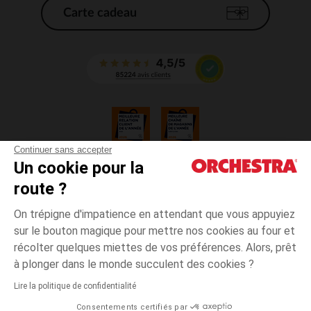
Carte cadeau
Continuer sans accepter
Un cookie pour la
CGV
route ?
CGU
Mentions légales
On trépigne d'impatience en attendant que vous appuyiez
*Conditions des offres en cours
sur le bouton magique pour mettre nos cookies au four et
Données personnelles
récolter quelques miettes de vos préférences. Alors, prêt
Gestion des cookies
à plonger dans le monde succulent des cookies ?
Accessibilité : non conforme
Lire la politique de confidentialité
Orchestra adhère au code déontologique de la Fédération du e-commerce
Consentements certifiés par