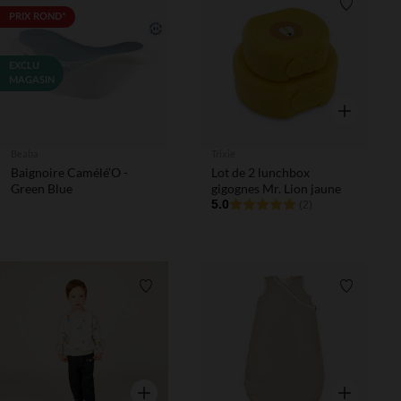
Liste de 
PRIX ROND*
EXCLU
MAGASIN
Aperçu rapi
Beaba
Trixie
Baignoire Camélé'O -
Lot de 2 lunchbox
Green Blue
gigognes Mr. Lion jaune
5.0
(2)
Liste de souhaits
Liste de 
Aperçu rapide
Aperçu rapi