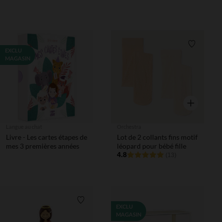
Liste de 
EXCLU
MAGASIN
Aperçu rapi
Langue au chat
Orchestra
Livre - Les cartes étapes de
Lot de 2 collants fins motif
mes 3 premières années
léopard pour bébé fille
4.8
(13)
Liste de souhaits
EXCLU
MAGASIN