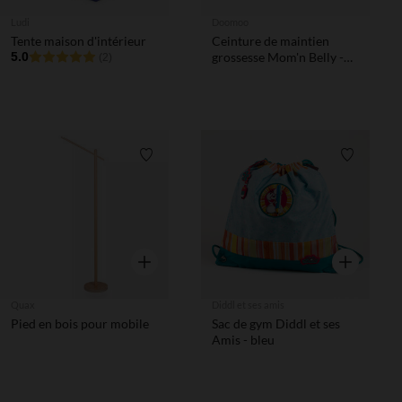
Ludi
Doomoo
Tente maison d'intérieur
Ceinture de maintien
5.0
grossesse Mom'n Belly -
(2)
Noir
Liste de souhaits
Liste de 
Aperçu rapide
Aperçu rapi
Quax
Diddl et ses amis
Pied en bois pour mobile
Sac de gym Diddl et ses
Amis - bleu