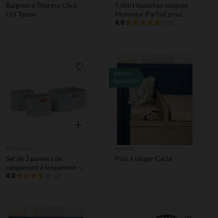
Baignoire Thermo Click
T-shirt manches longues
Uni Taupe
Monsieur Parfait pour
bébé garçon
4.8
(10)
Liste de souhaits
EXCLU
MAGASIN
Aperçu rapide
Childhome
Sauthon
Set de 3 paniers de
Plan à langer Carla
rangement à suspendre -
Gris Clair
4.0
(3)