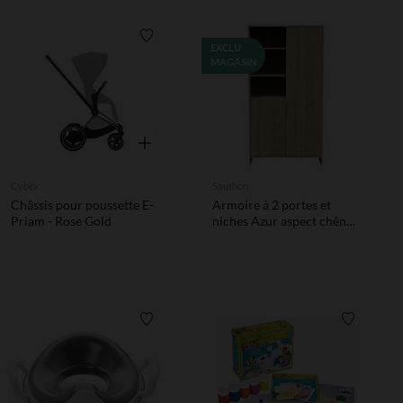
Liste de souhaits
EXCLU
MAGASIN
Aperçu rapide
Cybex
Sauthon
Châssis pour poussette E-
Armoire à 2 portes et
Priam - Rose Gold
niches Azur aspect chêne
doré
Liste de souhaits
Liste de 