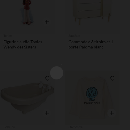
Aperçu rapide
Tonies
Sauthon
Figurine audio Tonies
Commode à 3 tiroirs et 1
Wendy des Sisters
porte Paloma blanc
Liste de souhaits
Liste de 
Aperçu rapide
Aperçu rapi
Bebejou
Orchestra