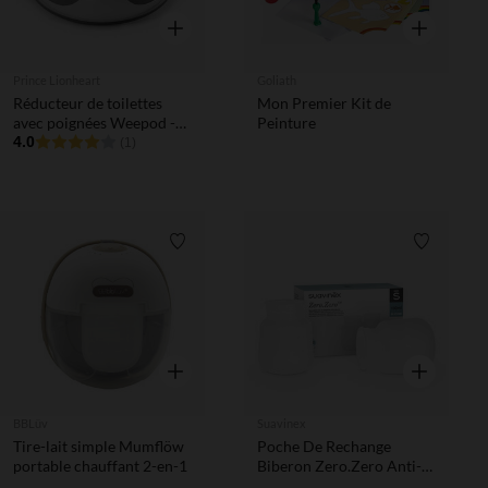
Aperçu rapide
Aperçu rapi
Prince Lionheart
Goliath
Réducteur de toilettes
Mon Premier Kit de
avec poignées Weepod -
Peinture
Gris/Blanc
4.0
(1)
Liste de souhaits
Liste de 
Aperçu rapide
Aperçu rapi
BBLüv
Suavinex
Tire-lait simple Mumflöw
Poche De Rechange
portable chauffant 2-en-1
Biberon Zero.Zero Anti-
Colique 2PCS 180ml