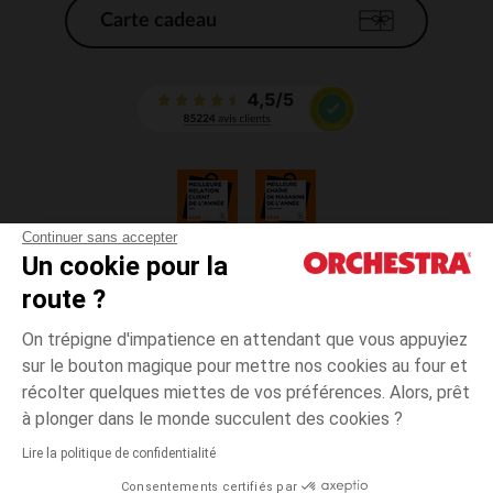
Carte cadeau
Continuer sans accepter
Un cookie pour la
CGV
route ?
CGU
Mentions légales
On trépigne d'impatience en attendant que vous appuyiez
*Conditions des offres en cours
sur le bouton magique pour mettre nos cookies au four et
Données personnelles
récolter quelques miettes de vos préférences. Alors, prêt
Gestion des cookies
à plonger dans le monde succulent des cookies ?
Accessibilité : non conforme
Lire la politique de confidentialité
Orchestra adhère au code déontologique de la Fédération du e-commerce
Consentements certifiés par