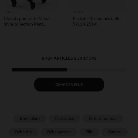
Cybex
Biolane
Châssis poussette Mios-
Pack de 40 couches taille
Style collection Matt
5 (11 à 25 kg)
Black
8 424 ARTICLES SUR 17 543
CHARGER PLUS
Bons plans
Naissance
Future maman
Bébé fille
Bébé garçon
Fille
Garçon