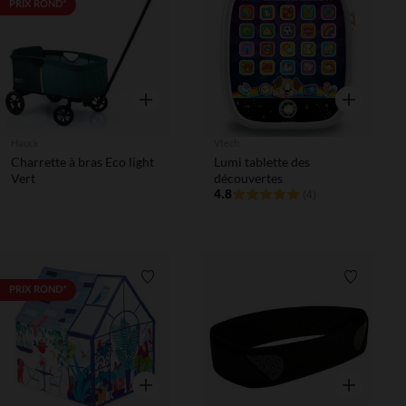
Liste de souhaits
Liste de 
PRIX ROND*
Aperçu rapide
Aperçu rapi
Hauck
Vtech
Charrette à bras Eco light
Lumi tablette des
Vert
découvertes
4.8
(4)
Liste de souhaits
Liste de 
PRIX ROND*
Aperçu rapide
Aperçu rapi