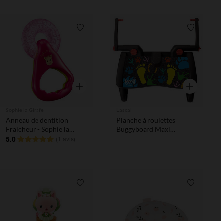
Liste de souhaits
Liste de 
Aperçu rapide
Aperçu rapi
Sophie la Girafe
Lascal
Anneau de dentition
Planche à roulettes
Fraicheur - Sophie la
Buggyboard Maxi
Girafe
5.0
Multicolore
(
1 avis
)
Liste de souhaits
Liste de 