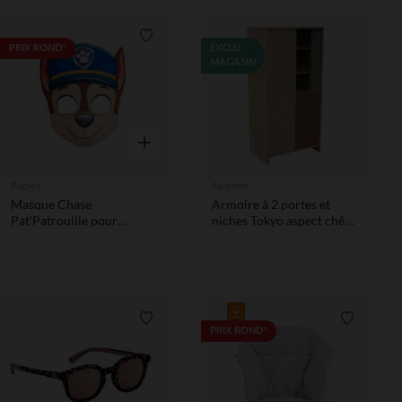
Liste de souhaits
PRIX ROND*
EXCLU
MAGASIN
Aperçu rapide
Rubies
Sauthon
Masque Chase
Armoire à 2 portes et
Pat'Patrouille pour
niches Tokyo aspect chêne
déguisement enfant
suave/terracotta
Liste de souhaits
Liste de 
PRIX ROND*