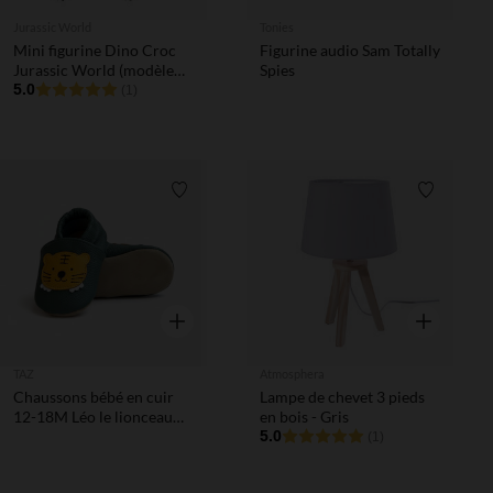
Jurassic World
Tonies
Mini figurine Dino Croc
Figurine audio Sam Totally
Jurassic World (modèle
Spies
aléatoire)
5.0
(1)
Liste de souhaits
Liste de 
Aperçu rapide
Aperçu rapi
TAZ
Atmosphera
Chaussons bébé en cuir
Lampe de chevet 3 pieds
12-18M Léo le lionceau
en bois - Gris
vert
5.0
(1)