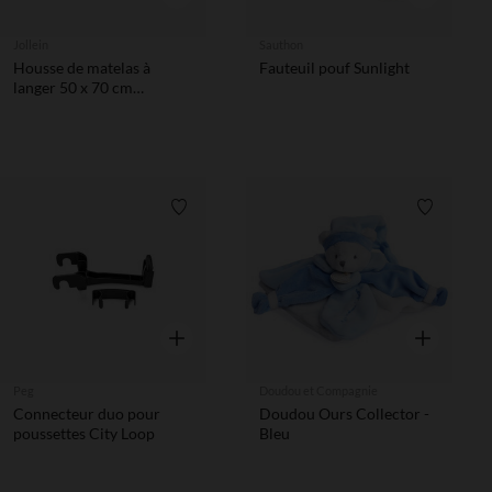
Jollein
Sauthon
Housse de matelas à
Fauteuil pouf Sunlight
langer 50 x 70 cm
Twinkling sea green
Liste de souhaits
Liste de 
Aperçu rapide
Aperçu rapi
Peg
Doudou et Compagnie
Connecteur duo pour
Doudou Ours Collector -
poussettes City Loop
Bleu