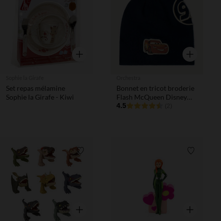
Liste de souhaits
Liste de 
Aperçu rapide
Aperçu rapi
Sophie la Girafe
Orchestra
Set repas mélamine
Bonnet en tricot broderie
Sophie la Girafe - Kiwi
Flash McQueen Disney
Pixar garçon
4.5
(2)
Liste de souhaits
Liste de 
Aperçu rapide
Aperçu rapi