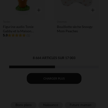
Aperçu rapide
Aperçu rapi
Tonies
Doomoo
Figurine audio Tonie
Bouillotte sèche Snoogy
Gabby et la Maison
Mom Peaches
Magique - Fée Minette
5.0
(1)
8 664 ARTICLES SUR 17 003
CHARGER PLUS
Bons plans
Naissance
Future maman