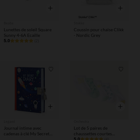
Aperçu rapide
Aperçu rapi
Beaba
Stokke
Lunettes de soleil Square
Coussin pour chaise Clikk
Sunny 4-6A Ecaille
- Nordic Grey
5.0
(2)
Liste de souhaits
Liste de 
Aperçu rapide
Aperçu rapi
Legami
Orchestra
Journal intime avec
Lot de 5 paires de
cadenas à clé My Secret
chaussettes courtes
Diary espace
fantaisie pour bébé
5.0
(4)