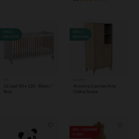
garçon
EXCLU
EXCLU
MAGASIN
MAGASIN
Vox
Sauthon
Lit Leaf 60 x 120 - Blanc /
Armoire 2 portes Arty -
Bois
Chêne Suave
Liste de souhaits
Liste de 
SAC = GOURDE
À 50%*