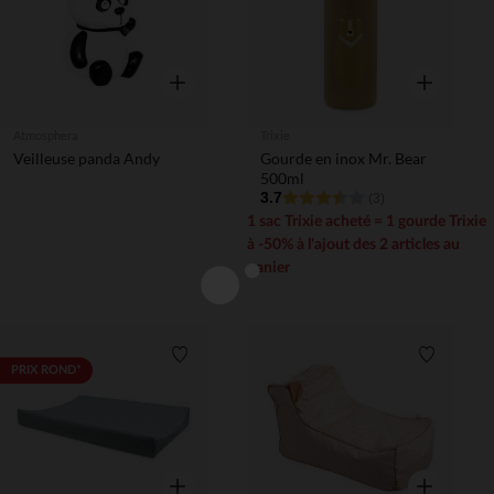
Aperçu rapide
Aperçu rapi
Atmosphera
Trixie
Veilleuse panda Andy
Gourde en inox Mr. Bear
500ml
3.7
(3)
1 sac Trixie acheté = 1 gourde Trixie
à -50% à l'ajout des 2 articles au
panier
Liste de souhaits
Liste de 
PRIX ROND*
Aperçu rapide
Aperçu rapi