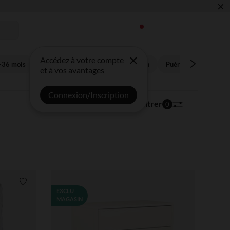
×
 !
Accédez à votre compte
-36 mois
Enfant 3-14 ans
Future maman
Puériculture
Bon
et à vos avantages
Connexion/Inscription
17 532 articles
Trier | Filtrer
0
Liste de souhaits
EXCLU
MAGASIN