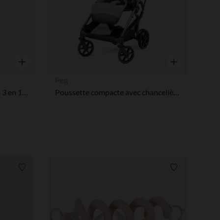
tres de confidentialité, en garantissant la conformité avec les
Aperçu rapide
Aperçu rapide
Peg
Chaise haute évolutive Lemo 3 en 1 stunning black
Poussette compacte avec chancelière Vivace astral
Liste de souhaits
Liste de souha