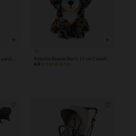
Aperçu rapide
Aperçu rapide
Ty
Figurine audio Tonies Nina la panda rousse du Club Écolo
Peluche Beanie Boo's 15 cm Cobalt le léopard
4.6
(19)
Liste de souhaits
Liste de souha
 Options