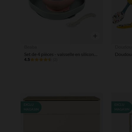
Aperçu rapide
Beaba
Doudou 
Set de 4 pièces - vaisselle en silicone – Eucalyptus
4.5
(2)
EXCLU
EXCLU
MAGASIN
MAGASIN