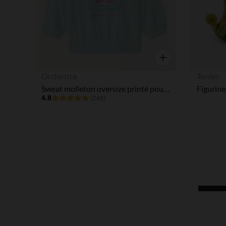
Aperçu rapide
Orchestra
Tonies
Sweat molleton oversize printé pour bébé fille
4.8
(246)