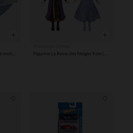
Aperçu rapide
Aperçu rapide
Princesses Disney
Doudou lapin plat gris Glow à motifs qui brille dans le noir
Figurine La Reine des Neiges 9 cm (modèle aléatoire)
Liste de souhaits
Liste de souha