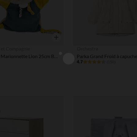
Aperçu rapide
et Compagnie
Orchestra
Doudou Marionnette Lion 25cm Boh'Aime
4.7
(150)