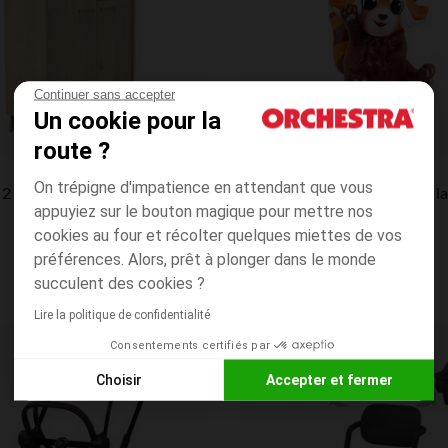
Continuer sans accepter
Un cookie pour la
route ?
n
Tonies
On trépigne d'impatience en attendant que vous
2 portes Arty - Chêne Suave
appuyiez sur le bouton magique pour mettre nos
cookies au four et récolter quelques miettes de vos
préférences. Alors, prêt à plonger dans le monde
succulent des cookies ?
Lire la politique de confidentialité
Consentements certifiés par
Liste de souhaits
Choisir
Accepter et fermer
Axeptio consent
Plateforme de Gestion du Consentement : Personnalisez vos