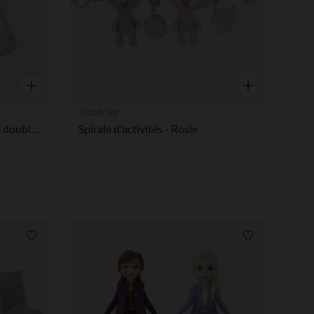
Aperçu rapide
Aperçu rapide
Noukies
Parka Grand Froid à capuche doublée sherpa pour bébé fille
Spirale d'activités - Rosie
Liste de souhaits
Liste de souha