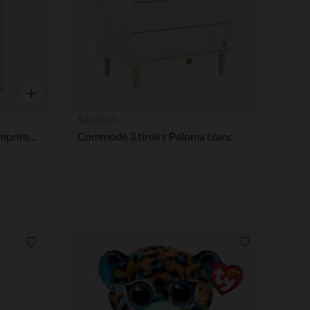
Aperçu rapide
Sauthon
Housse de matelas à langer imprimé Fluffy écru
Commode 3 tiroirs Paloma blanc
Liste de souhaits
Liste de souha