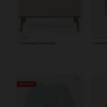
Quax
Galipet
Commode Flow Argile
Liste de souhaits
BEST PRICE*