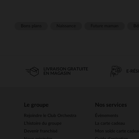
Bons plans
Naissance
Future maman
Béb
LIVRAISON GRATUITE
E-RÉ
EN MAGASIN
Le groupe
Nos services
Rejoindre le Club Orchestra
Évènements
L’histoire du groupe
La carte cadeau
Devenir franchisé
Mon solde carte cadea
Nous rejoindre
Guide d'entretien