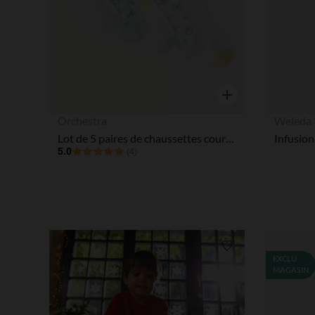
Aperçu rapide
Orchestra
Weleda
Lot de 5 paires de chaussettes courtes fantaisie pour bébé garçon
5.0
(4)
Liste de souhaits
EXCLU
MAGASIN