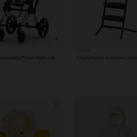
Notre plateforme vous permet d'adapter et de gérer vos paramè
Aperçu rapide
Cybex
Châssis poussette Priam-Style collection - Chrome
Liste de souhaits