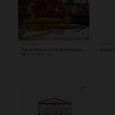
Aperçu rapide
Orchestra
Sautho
Pull de Noël en tricot doublé sherpa pour bébé garçon
Armoire 
4.5
(13)
Liste de souhaits