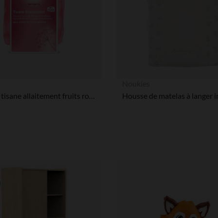
Noukies
Infusion tisane allaitement fruits rouges 20 x 2 g