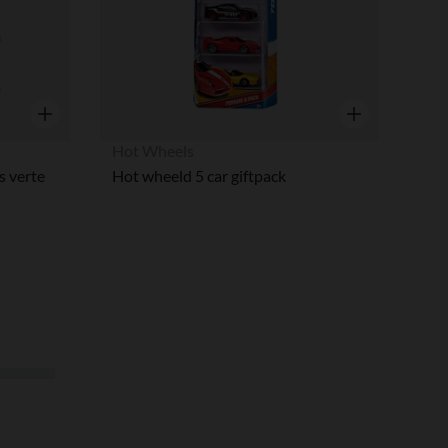
Aperçu rapide
Aperçu rapide
Hot Wheels
s verte
Hot wheeld 5 car giftpack