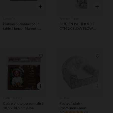
Aperçu rapide
Aperçu rapi
Combelle
Tommee Tippee
Plateau optionnel pour
SILICON PACIFIER TT
table à langer Margot -
CTN 2X SLOW FLOW
Vert Menthe
TEATS
Liste de souhaits
Liste de 
Aperçu rapide
Aperçu rapi
CADRE PHOTO
Sauthon
Cadre photo personnalisé
Fauteuil club -
18,5 x 14,5 cm Alba
Promenons-nous
5.0
(1)