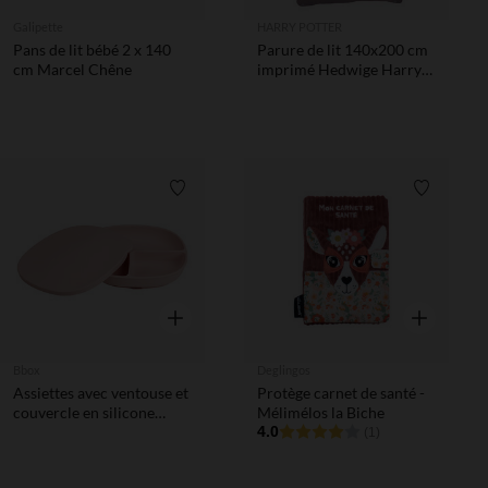
Galipette
HARRY POTTER
Pans de lit bébé 2 x 140
Parure de lit 140x200 cm
cm Marcel Chêne
imprimé Hedwige Harry
Potter
Liste de souhaits
Liste de 
Aperçu rapide
Aperçu rapi
Bbox
Deglingos
Assiettes avec ventouse et
Protège carnet de santé -
couvercle en silicone
Mélimélos la Biche
Blush
4.0
(1)