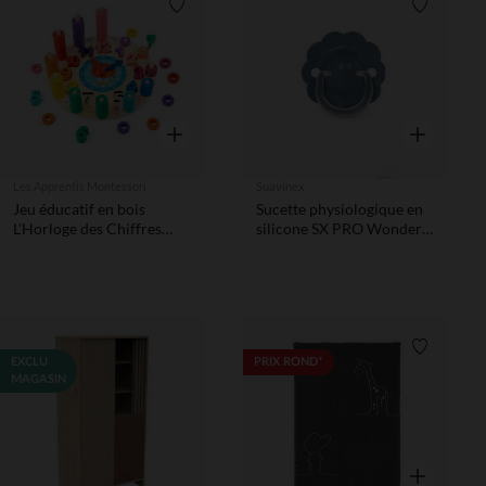
Liste de souhaits
Liste de 
Aperçu rapide
Aperçu rapi
Les Apprentis Montessori
Suavinex
Jeu éducatif en bois
Sucette physiologique en
L'Horloge des Chiffres
silicone SX PRO Wonder
Montessori
6-18M bleu intense
Liste de 
EXCLU
PRIX ROND*
MAGASIN
Aperçu rapi