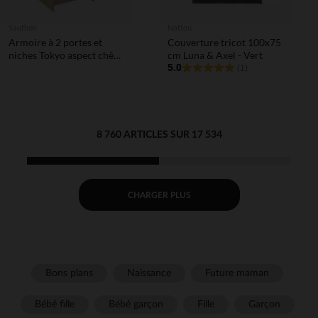
Sauthon
Nattou
Armoire à 2 portes et
Couverture tricot 100x75
niches Tokyo aspect chêne
cm Luna & Axel - Vert
suave/terracotta
5.0
(1)
8 760 ARTICLES SUR 17 534
CHARGER PLUS
Bons plans
Naissance
Future maman
Bébé fille
Bébé garçon
Fille
Garçon