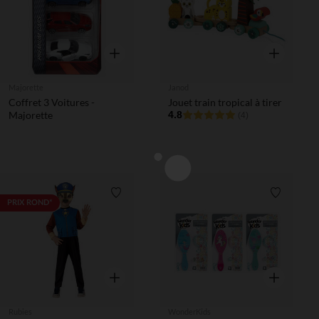
Aperçu rapide
Aperçu rapi
Majorette
Janod
Coffret 3 Voitures -
Jouet train tropical à tirer
Majorette
4.8
(4)
Liste de souhaits
Liste de 
PRIX ROND*
Aperçu rapide
Aperçu rapi
Rubies
WonderKids