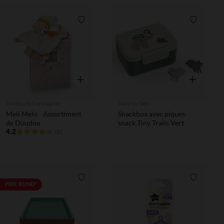
Liste de souhaits
Liste de 
Aperçu rapide
Aperçu rapi
Doudou et Compagnie
Done by Deer
Meli Melo - Assortiment
Snackbox avec piques
de Doudou
snack Tiny Trails Vert
4.2
(6)
Liste de souhaits
Liste de 
PRIX ROND*