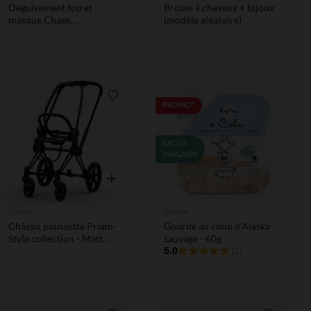
Déguisement top et
Brosse à cheveux + bijoux
masque Chase
(modèle aléatoire)
Pat'Patrouille 3-4 ans
Liste de souhaits
PROMO*
EXCLU
MAGASIN
Aperçu rapide
Cybex
Popote
Châssis poussette Priam-
Gourde au colin d'Alaska
Style collection - Matt
sauvage - 60g
Black
5.0
(1)