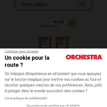
Carte cadeau
Continuer sans accepter
Un cookie pour la
CGV
route ?
CGU
Mentions légales
On trépigne d'impatience en attendant que vous appuyiez
*Conditions des offres en cours
sur le bouton magique pour mettre nos cookies au four et
Données personnelles
récolter quelques miettes de vos préférences. Alors, prêt
Gestion des cookies
à plonger dans le monde succulent des cookies ?
Accessibilité : non conforme
Lire la politique de confidentialité
Orchestra adhère au code déontologique de la Fédération du e-commerce
Consentements certifiés par