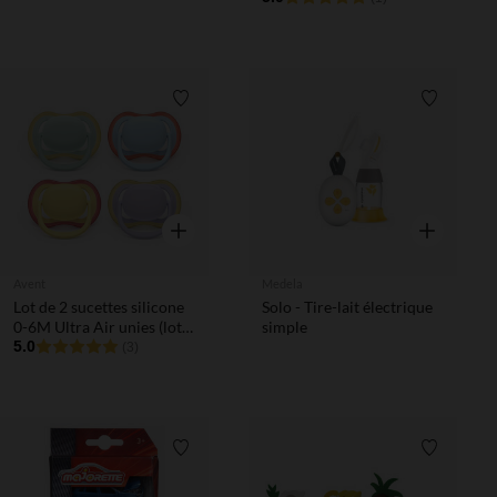
Liste de souhaits
Liste de 
Aperçu rapide
Aperçu rapi
Avent
Medela
Lot de 2 sucettes silicone
Solo - Tire-lait électrique
0-6M Ultra Air unies (lot
simple
aléatoire)
5.0
(3)
Liste de souhaits
Liste de 