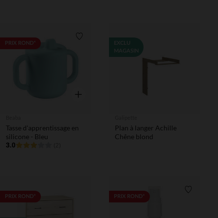
Liste de souhaits
PRIX ROND*
EXCLU
MAGASIN
Aperçu rapide
Beaba
Galipette
Tasse d'apprentissage en
Plan à langer Achille
silicone - Bleu
Chêne blond
3.0
(2)
Liste de 
PRIX ROND*
PRIX ROND*