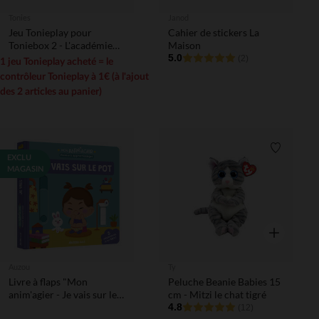
Tonies
Janod
Jeu Tonieplay pour
Cahier de stickers La
Toniebox 2 - L'académie
Maison
du temps, voyage à travers
5.0
(2)
1 jeu Tonieplay acheté = le
les époques
contrôleur Tonieplay à 1€ (à l'ajout
des 2 articles au panier)
Liste de 
EXCLU
MAGASIN
Aperçu rapi
Auzou
Ty
Livre à flaps "Mon
Peluche Beanie Babies 15
anim'agier - Je vais sur le
cm - Mitzi le chat tigré
pot"
4.8
(12)