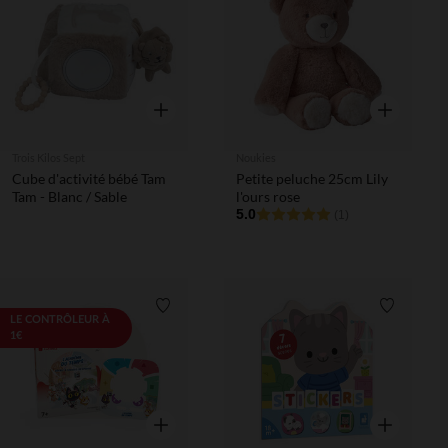
Liste de souhaits
Liste de 
Aperçu rapide
Aperçu rapi
Trois Kilos Sept
Noukies
Cube d'activité bébé Tam
Petite peluche 25cm Lily
Tam - Blanc / Sable
l'ours rose
5.0
(1)
Liste de souhaits
Liste de 
LE CONTRÔLEUR À
1€
Aperçu rapide
Aperçu rapi