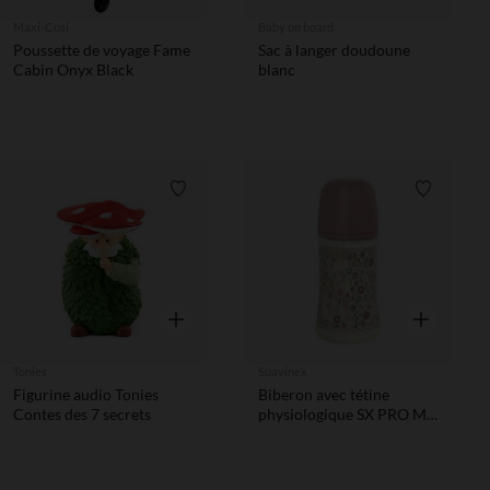
Maxi-Cosi
Baby on board
Poussette de voyage Fame
Sac à langer doudoune
Cabin Onyx Black
blanc
Liste de souhaits
Liste de 
Aperçu rapide
Aperçu rapi
Tonies
Suavinex
Figurine audio Tonies
Biberon avec tétine
Contes des 7 secrets
physiologique SX PRO M
270ml Wonderland
Liberty rose