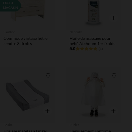
EXCLU
MAGASIN
Aperçu rapi
Sauthon
Néobulle
Commode vintage hêtre
Huile de massage pour
cendre 3 tiroirs
bébé Atchoum 1er froids
5.0
(4)
Liste de souhaits
Liste de 
Aperçu rapide
Aperçu rapi
Beaba
Rubies
Housse matelas à langer
Déguisement Fantôme