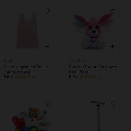
Liste de souhaits
Liste de 
Aperçu rapide
Aperçu rapi
Jollein
VTech Baby
Sac de rangement Boucle
Peluche Toutou Parle avec
coloris naturel
Moi - Rose
5.0
5.0
(3)
(1)
Liste de souhaits
Liste de 