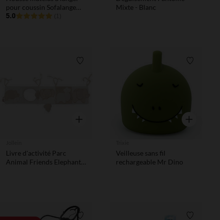
pour coussin Sofalange
Mixte - Blanc
Light Mist
5.0
(1)
Liste de souhaits
Liste de 
Aperçu rapide
Aperçu rapi
Jollein
Trixie
Livre d'activité Parc
Veilleuse sans fil
Animal Friends Elephant
rechargeable Mr Dino
Tales