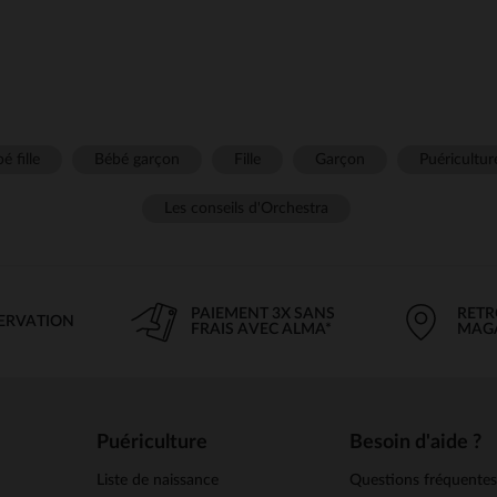
é fille
Bébé garçon
Fille
Garçon
Puéricultur
Les conseils d'Orchestra
PAIEMENT 3X SANS
RETR
SERVATION
FRAIS AVEC ALMA*
MAG
Puériculture
Besoin d'aide ?
Liste de naissance
Questions fréquente