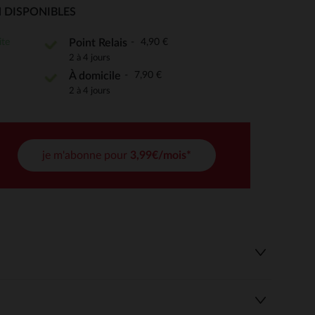
 DISPONIBLES
ite
4,90 €
Point Relais
2 à 4 jours
 Options
7,90 €
À domicile
tres de confidentialité, en garantissant la conformité avec les
2 à 4 jours
je m'abonne pour
3,99€/mois*