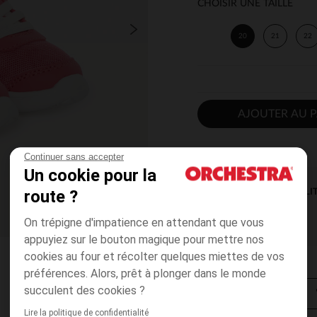
CHOISIR UNE TAILLE
20
21
22
AJOUTER AU P
Continuer sans accepter
Un cookie pour la
route ?
DISPONIBILI
On trépigne d'impatience en attendant que vous
appuyiez sur le bouton magique pour mettre nos
cookies au four et récolter quelques miettes de vos
préférences. Alors, prêt à plonger dans le monde
succulent des cookies ?
Lire la politique de confidentialité