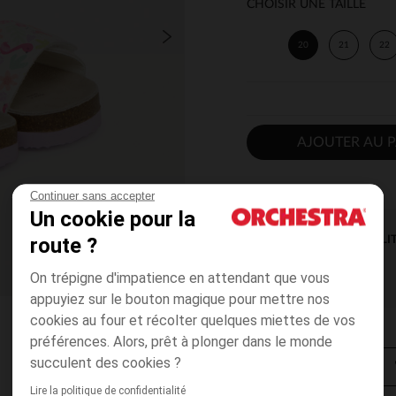
CHOISIR UNE TAILLE
20
21
22
AJOUTER AU P
Continuer sans accepter
Un cookie pour la
route ?
DISPONIBILI
On trépigne d'impatience en attendant que vous
appuyiez sur le bouton magique pour mettre nos
cookies au four et récolter quelques miettes de vos
préférences. Alors, prêt à plonger dans le monde
succulent des cookies ?
Lire la politique de confidentialité