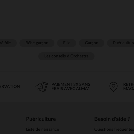
é fille
Bébé garçon
Fille
Garçon
Puéricultur
Les conseils d'Orchestra
PAIEMENT 3X SANS
RETR
SERVATION
FRAIS AVEC ALMA*
MAG
Puériculture
Besoin d'aide ?
Liste de naissance
Questions fréquente