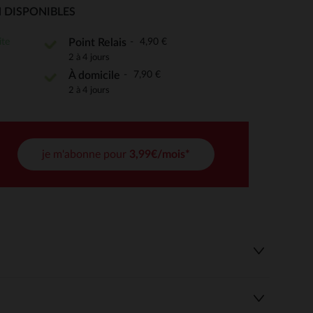
 DISPONIBLES
ite
4,90 €
Point Relais
2 à 4 jours
 Options
7,90 €
À domicile
tres de confidentialité, en garantissant la conformité avec les
2 à 4 jours
je m'abonne pour
3,99€/mois*