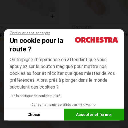
Aperçu rapide
ra
Orchestra
Continuer sans accepter
Lot de 5 paires de chaussettes festonnées pour bébé fille
Lot 2 collants épais bébé fille
Un cookie pour la
(171)
route ?
On trépigne d'impatience en attendant que vous
appuyiez sur le bouton magique pour mettre nos
cookies au four et récolter quelques miettes de vos
préférences. Alors, prêt à plonger dans le monde
Liste de souhaits
BEST PRICE*
succulent des cookies ?
1,50€ L'UN CLUB
Lire la politique de confidentialité
Consentements certifiés par
Choisir
Accepter et fermer
Axeptio consent
Plateforme de Gestion du Consentement : Personnalisez vos