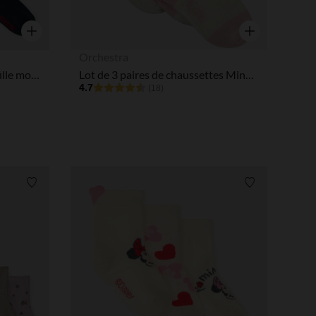
Aperçu rapide
Aperçu rapide
Orchestra
Lot de 2 collants épais bébé fille motifs tulipes
Lot de 3 paires de chaussettes Minnie Disney pour bébé fille
4.7
(18)
Liste de souhaits
Liste de souha