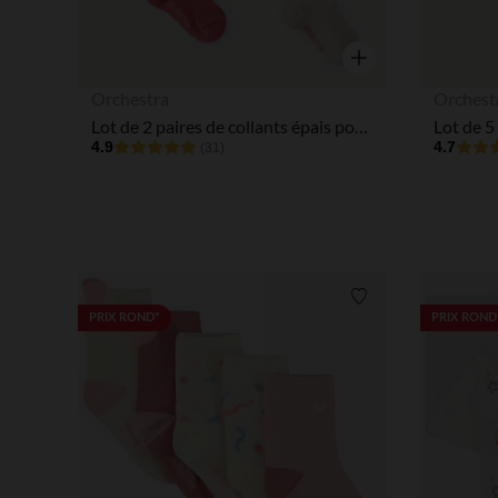
Aperçu rapide
Orchestra
Orchest
Lot de 2 paires de collants épais pour bébé fille
4.9
4.7
(31)
Liste de souhaits
PRIX ROND*
PRIX ROND