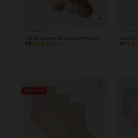
Aperçu rapide
Orchestra
Orchest
Lot de 3 paires de chaussettes oursons pour bébé
4.9
4.7
(53)
Liste de souhaits
BEST PRICE*