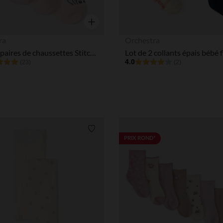
Aperçu rapide
ra
Orchestra
Lot de 3 paires de chaussettes Stitch Disney pour bébé fille
4.0
(23)
(2)
Liste de souhaits
PRIX ROND*