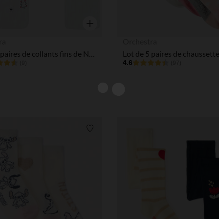
Aperçu rapide
ra
Orchestra
Lot de 2 paires de collants fins de Noël pour bébé fille
4.6
(9)
(97)
Liste de souhaits