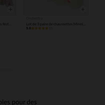
Aperçu rapide
Aperçu rapide
Orchestra
Lot de 8 paires de chaussettes festonnéesLot de 8 paires de chaussettes festonnées pour bébé fille
Lot de 3 paire de chaussettes Minnie Disney pour bébé fille
5.0
(7)
ables pour des