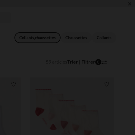
×
 !
Collants,chaussettes
Chaussettes
Collants
59 articles
Trier | Filtrer
0
Liste de souhaits
Liste de souha