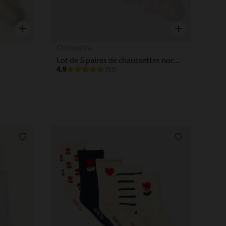
Aperçu rapide
Aperçu rapide
Orchestra
Lot de 5 paires de chaussettes normales pour bébé fille
4.9
(55)
Liste de souhaits
Liste de souha
 Options