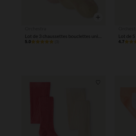
Aperçu rapide
Orchestra
Orchest
Lot de 3 chaussettes bouclettes unies et à rayures pour bébé fille
5.0
4.7
(3)
Liste de souhaits