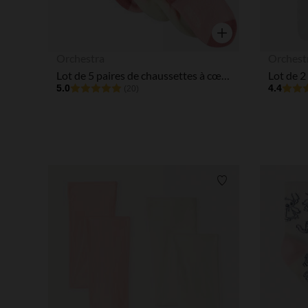
Aperçu rapide
Orchestra
Orchest
Lot de 5 paires de chaussettes à cœurs pour bébé fille
5.0
4.4
(20)
Liste de souhaits