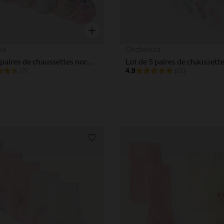
Aperçu rapide
ra
Orchestra
Lot de 5 paires de chaussettes normales fantaisies pour bébé fille
4.9
(7)
(21)
Liste de souhaits