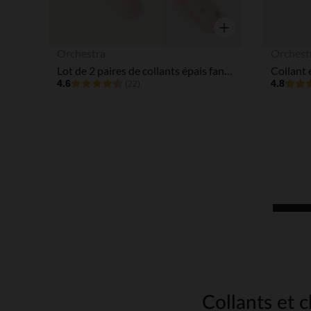
Aperçu rapide
Orchestra
Orchest
Lot de 2 paires de collants épais fantaisies pour bébé fille
4.6
4.8
(22)
Collants et c