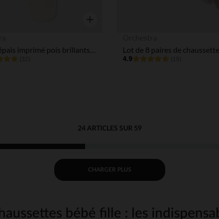
Aperçu rapide
ra
Orchestra
Collant épais imprimé pois brillants pour bébé fille
4.9
(32)
(19)
24 ARTICLES SUR 59
CHARGER PLUS
haussettes bébé fille : les indispens