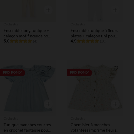
Aperçu rapide
Aperçu rapi
Orchestra
Orchestra
Ensemble long tunique +
Ensemble tunique à fleurs
caleçon motif nœuds pour
plates + caleçon uni pour
bébé fille
5.0
bébé fille
4.9
(4)
(16)
Liste de souhaits
Liste de 
PRIX ROND*
PRIX ROND*
Aperçu rapide
Aperçu rapi
Orchestra
Orchestra
Tunique manches courtes
Chemisier à manches
en crochet fantaisie pour
volantées imprimé fleurs