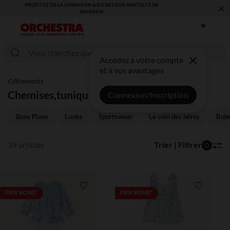
×
VOUS ALLEZ ADORER LA RENTRÉE ! DÉCOUVREZ LA NOUVELLE
COLLECTION !
Accédez à votre compte
et à vos avantages
Vêtements
Chemises,tuniques
Connexion/Inscription
Bons Plans
Looks
Sportswear
Le coin des héros
Robe
39 articles
Trier | Filtrer
0
Liste de souhaits
Liste de 
PRIX ROND*
PRIX ROND*