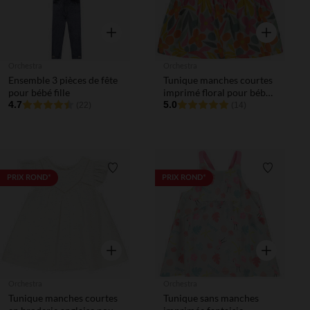
Aperçu rapide
Aperçu rapi
Orchestra
Orchestra
Ensemble 3 pièces de fête
Tunique manches courtes
pour bébé fille
imprimé floral pour bébé
4.7
fille
5.0
(22)
(14)
Liste de souhaits
Liste de 
PRIX ROND*
PRIX ROND*
Aperçu rapide
Aperçu rapi
Orchestra
Orchestra
Tunique manches courtes
Tunique sans manches