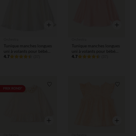
Aperçu rapide
Aperçu rapi
Orchestra
Orchestra
Tunique manches longues
Tunique manches longues
uni à volants pour bébé
uni à volants pour bébé
fille
4.7
fille
4.7
(37)
(37)
Liste de souhaits
Liste de 
PRIX ROND*
Aperçu rapide
Aperçu rapi
Orchestra
Orchestra