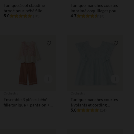
Tunique à col claudine
Tunique manches courtes
brodé pour bébé fille
imprimé coquillages pour
5.0
bébé fille
4.7
(16)
(3)
Liste de souhaits
Liste de 
Aperçu rapide
Aperçu rapi
Orchestra
Orchestra
Ensemble 3 pièces bébé
Tunique manches courtes
fille tunique + pantalon +
à volants et cording
gilet sans manches fleuris
papillon pour bébé fille
5.0
(14)