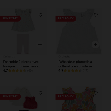
Liste de souhaits
Liste de 
PRIX ROND*
PRIX ROND*
Aperçu rapide
Aperçu rapi
Orchestra
Orchestra
Ensemble 2 pièces avec
Débardeur plumetis à
tunique imprimé fleurs
collerette en broderie
pour bébé fille
4.7
anglaise pour bébé fille
4.7
(40)
(47)
Liste de souhaits
Liste de 
PRIX ROND*
PRIX ROND*