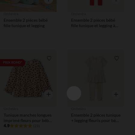
Orchestra
Orchestra
Ensemble 2 pièces bébé
Ensemble 2 pièces bébé
fille tunique et legging
fille tunique et legging à
motifs tulipes
Liste de souhaits
Liste de 
PRIX ROND*
Aperçu rapide
Aperçu rapi
Orchestra
Orchestra
Tunique manches longues
Ensemble 2 pièces tunique
imprimé fleurs pour bébé
+ legging fleuris pour bébé
fille
4.9
fille
(19)