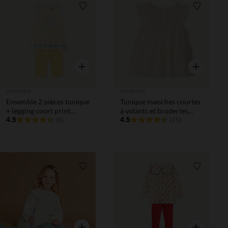
Liste de souhaits
Liste de 
Aperçu rapide
Aperçu rapi
Orchestra
Orchestra
Ensemble 2 pièces tunique
Tunique manches courtes
+ legging court print
à volants et broderies
coquillages pour bébé fille
4.5
pour bébé fille
4.5
(6)
(15)
Liste de souhaits
Liste de 
Aperçu rapide
Aperçu rapi