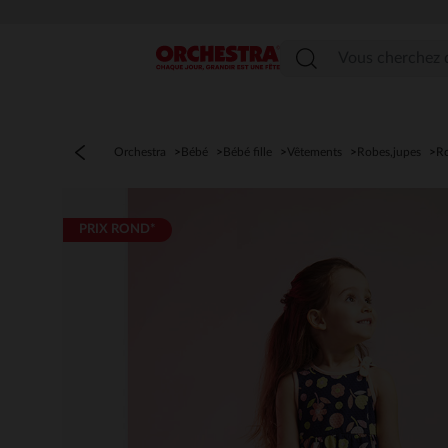
Menu
Orchestra
Bébé
Bébé fille
Vêtements
Robes,jupes
R
PRIX ROND*