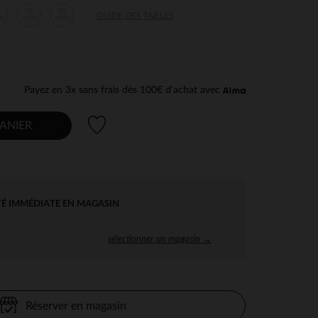
2
18
23
GUIDE DES TAILLES
is
mois
mois
Payez en 3x sans frais dès 100€ d'achat avec
Liste de souhaits
ANIER
TÉ IMMÉDIATE EN MAGASIN
sélectionner un magasin →
Réserver en magasin