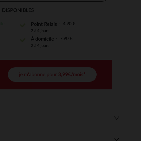
 DISPONIBLES
ite
4,90 €
Point Relais
 Options
2 à 4 jours
7,90 €
À domicile
tres de confidentialité, en garantissant la conformité avec les
2 à 4 jours
je m'abonne pour
3,99€/mois*