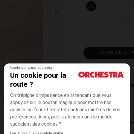
3
6
9
1
mois
mois
mois
mo
36
mois
AJOUTER AU P
Continuer sans accepter
Un cookie pour la
route ?
DISPONIBILI
On trépigne d'impatience en attendant que vous
appuyiez sur le bouton magique pour mettre nos
cookies au four et récolter quelques miettes de vos
préférences. Alors, prêt à plonger dans le monde
succulent des cookies ?
Lire la politique de confidentialité