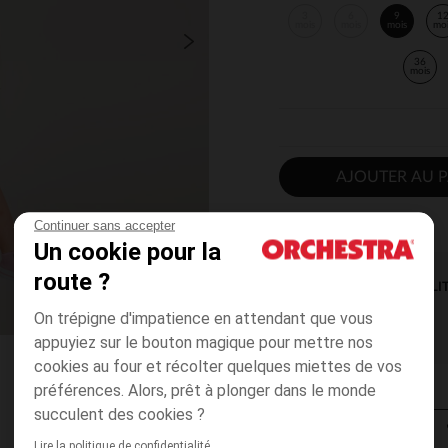
3
6
9
1
mois
mois
mois
mo
36
mois
AJOUTER AU P
Continuer sans accepter
Un cookie pour la
route ?
DISPONIBILI
On trépigne d'impatience en attendant que vous
appuyiez sur le bouton magique pour mettre nos
cookies au four et récolter quelques miettes de vos
préférences. Alors, prêt à plonger dans le monde
succulent des cookies ?
Lire la politique de confidentialité