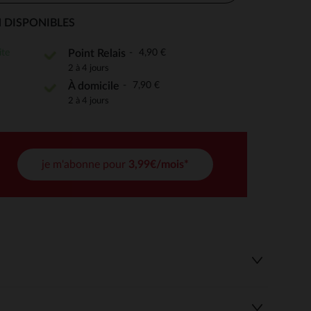
 DISPONIBLES
ite
4,90 €
Point Relais
 Options
2 à 4 jours
7,90 €
À domicile
tres de confidentialité, en garantissant la conformité avec les
2 à 4 jours
je m'abonne pour
3,99€/mois*