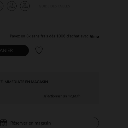
2
18
23
GUIDE DES TAILLES
is
mois
mois
Payez en 3x sans frais dès 100€ d'achat avec
Liste de souhaits
ANIER
TÉ IMMÉDIATE EN MAGASIN
sélectionner un magasin →
Réserver en magasin