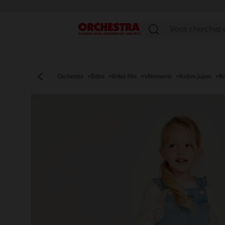
Menu
Orchestra
Bébé
Bébé fille
Vêtements
Robes,jupes
R