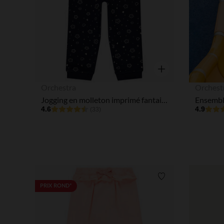
Aperçu rapide
Orchestra
Orchest
Jogging en molleton imprimé fantaisie pour bébé fille
4.6
4.9
(33)
Liste de souhaits
PRIX ROND*