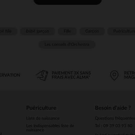
é fille
Bébé garçon
Fille
Garçon
Puéricultur
Les conseils d'Orchestra
PAIEMENT 3X SANS
RETR
SERVATION
FRAIS AVEC ALMA*
MAG
Puériculture
Besoin d'aide ?
Liste de naissance
Questions fréquente
Les indispensables liste de
Tel : 09 39 03 93 80
naissance
u
Du lundi au vendredi de 9h