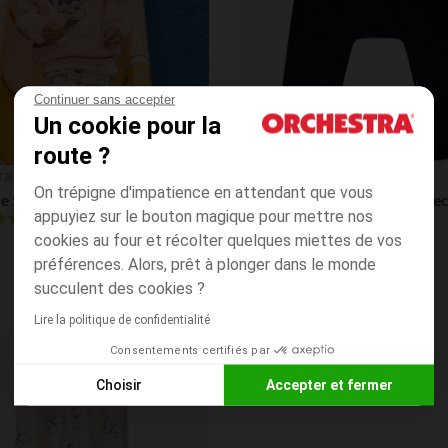
Continuer sans accepter
Un cookie pour la
route ?
Aperçu rapide
ra
Orchestra
On trépigne d'impatience en attendant que vous
Ensemble Sweat + jogging Stitch Disney pour bébé fille
appuyiez sur le bouton magique pour mettre nos
4.7
(63)
(99)
cookies au four et récolter quelques miettes de vos
préférences. Alors, prêt à plonger dans le monde
succulent des cookies ?
Lire la politique de confidentialité
Consentements certifiés par
Liste de souhaits
Choisir
Accepter et fermer
Axeptio consent
Plateforme de Gestion du Consentement : Personnalisez vos