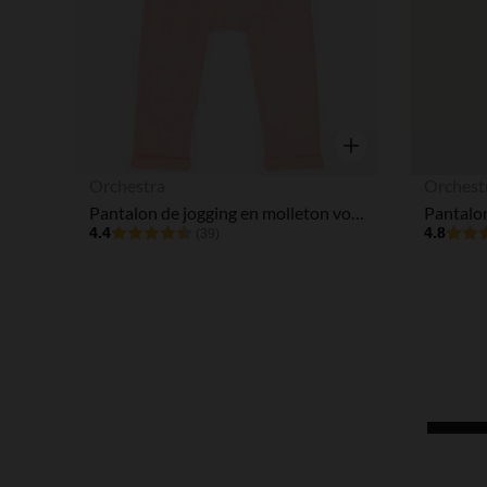
Aperçu rapide
Orchestra
Orchest
Pantalon de jogging en molleton volanté pour bébé fille
4.4
4.8
(39)