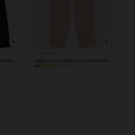
Aperçu rapide
Aperçu rapide
Orchestra
Jogging en molleton uni avec liseré volanté pour bébé fille
Jogging en molleton imprimé fantaisie pour bébé fille
4.6
(33)
 Options