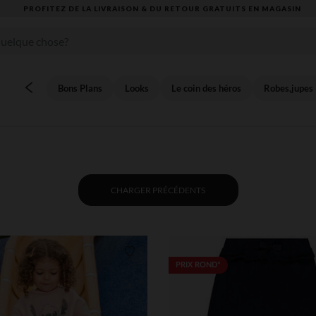
PROFITEZ DE LA LIVRAISON & DU RETOUR GRATUITS EN MAGASIN​
Bons Plans
Looks
Le coin des héros
Robes,jupes
CHARGER PRÉCÉDENTS
Liste de souhaits
PRIX ROND*