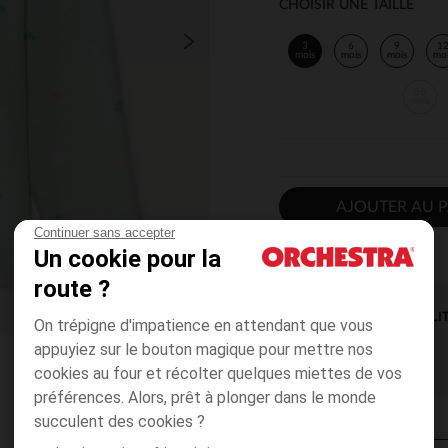
CHOISIR UNE TAILLE
3
6
9
1
mois
mois
mois
mo
36
mois
AJOUTER AU P
Continuer sans accepter
Un cookie pour la
route ?
DISPONIBILI
On trépigne d'impatience en attendant que vous
appuyiez sur le bouton magique pour mettre nos
cookies au four et récolter quelques miettes de vos
préférences. Alors, prêt à plonger dans le monde
succulent des cookies ?