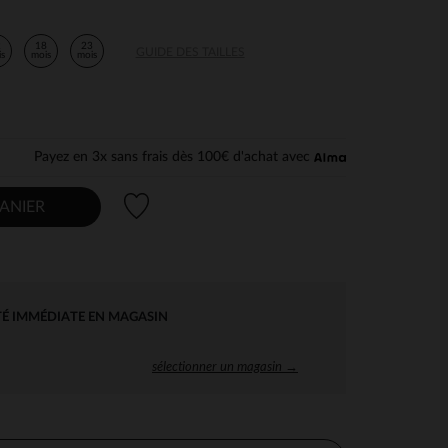
2
18
23
GUIDE DES TAILLES
is
mois
mois
Payez en 3x sans frais dès 100€ d'achat avec
Liste de souhaits
ANIER
TÉ IMMÉDIATE EN MAGASIN
sélectionner un magasin →