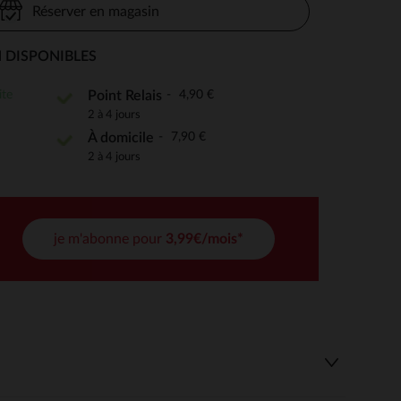
Réserver en magasin
 DISPONIBLES
 Options
ite
4,90 €
Point Relais
2 à 4 jours
tres de confidentialité, en garantissant la conformité avec les
7,90 €
À domicile
2 à 4 jours
je m'abonne pour
3,99€/mois*