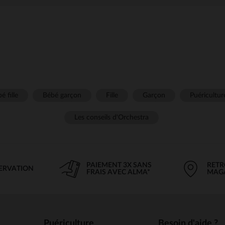
é fille
Bébé garçon
Fille
Garçon
Puéricultur
Les conseils d'Orchestra
PAIEMENT 3X SANS
RETR
SERVATION
FRAIS AVEC ALMA*
MAG
Puériculture
Besoin d'aide ?