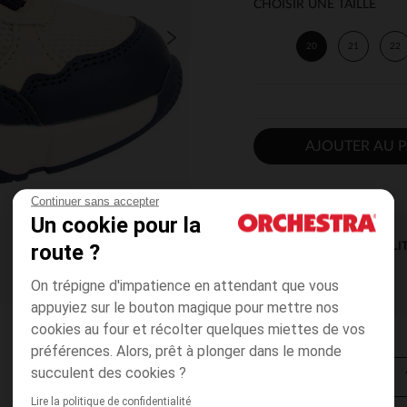
CHOISIR UNE TAILLE
20
21
22
AJOUTER AU P
Continuer sans accepter
Un cookie pour la
route ?
DISPONIBILI
On trépigne d'impatience en attendant que vous
appuyiez sur le bouton magique pour mettre nos
cookies au four et récolter quelques miettes de vos
préférences. Alors, prêt à plonger dans le monde
succulent des cookies ?
Lire la politique de confidentialité