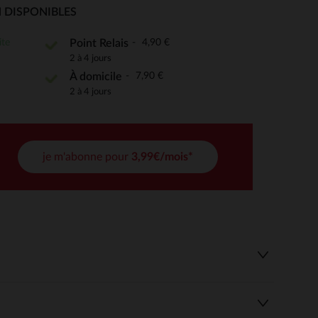
 DISPONIBLES
ite
4,90 €
Point Relais
2 à 4 jours
 Options
7,90 €
À domicile
tres de confidentialité, en garantissant la conformité avec les
2 à 4 jours
je m'abonne pour
3,99€/mois*