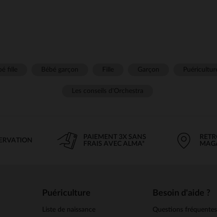
é fille
Bébé garçon
Fille
Garçon
Puéricultur
Les conseils d'Orchestra
PAIEMENT 3X SANS
RETR
SERVATION
FRAIS AVEC ALMA*
MAG
Puériculture
Besoin d'aide ?
Liste de naissance
Questions fréquente