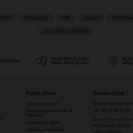
é fille
Bébé garçon
Fille
Garçon
Puéricultur
Les conseils d'Orchestra
PAIEMENT 3X SANS
RETR
SERVATION
FRAIS AVEC ALMA*
MAG
Puériculture
Besoin d'aide ?
Liste de naissance
Questions fréquente
Les indispensables liste de
Tel : 09 39 03 93 80
naissance
u
Du lundi au vendredi de 9h
Catalogue en ligne
et le samedi de 10h à 18h
Catalogue Prémaman
Nous contacter