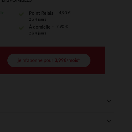
 DISPONIBLES
ite
4,90 €
Point Relais
2 à 4 jours
 Options
7,90 €
À domicile
tres de confidentialité, en garantissant la conformité avec les
2 à 4 jours
je m'abonne pour
3,99€/mois*