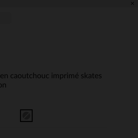
×
e en caoutchouc imprimé skates
on