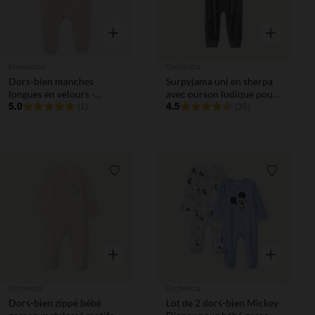
Aperçu rapide
Aperçu rapi
Prémaman
Orchestra
Dors-bien manches
Surpyjama uni en sherpa
longues en velours -
avec ourson ludique pour
Bande de Rêveurs
5.0
bébé
4.5
(1)
(35)
Liste de souhaits
Liste de 
Aperçu rapide
Aperçu rapi
Orchestra
Orchestra
Dors-bien zippé bébé
Lot de 2 dors-bien Mickey