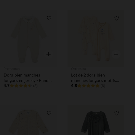
Liste de souhaits
Liste de 
Aperçu rapide
Aperçu rapi
Prémaman
Orchestra
Dors-bien manches
Lot de 2 dors-bien
longues en jersey - Bande
manches longues motifs
de Rêveurs
4.7
croissant pour bébé
4.8
(3)
(6)
garçon (ouvertures
différentes selon l'âge)
Liste de souhaits
Liste de 