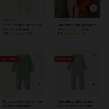
Aperçu rapide
Aperçu rapi
Orchestra
Orchestra
Dors-bien bébé garçon en
Dors-bien bébé garçon en
velours print mignon
velours print mignon
4.7
4.7
(18)
(18)
Liste de souhaits
Liste de 
BEST PRICE*
BEST PRICE*
Aperçu rapide
Aperçu rapi
Orchestra
Orchestra
Dors-bien bébé garçon en
Dors-bien bébé garçon en
velours print mignon
velours motifs animaux