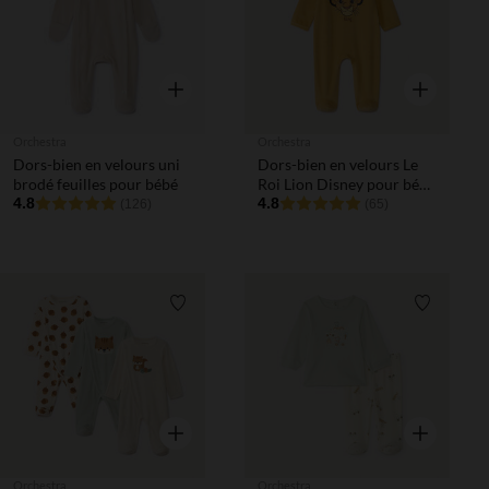
Aperçu rapide
Aperçu rapi
Orchestra
Orchestra
Dors-bien en velours uni
Dors-bien en velours Le
brodé feuilles pour bébé
Roi Lion Disney pour bébé
4.8
garçon
4.8
(126)
(65)
Liste de souhaits
Liste de 
Aperçu rapide
Aperçu rapi
Orchestra
Orchestra