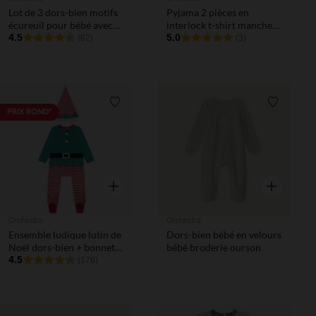
Lot de 3 dors-bien motifs
Pyjama 2 pièces en
écureuil pour bébé avec
interlock t-shirt manches
ouvertures différentes
4.5
longues + pantalon pour
5.0
(62)
(3)
selon l'âge
bébé garçon (finitions
différentes selon l'âge)
Liste de souhaits
Liste de 
PRIX ROND*
Aperçu rapide
Aperçu rapi
Orchestra
Orchestra
Ensemble ludique lutin de
Dors-bien bébé en velours
Noël dors-bien + bonnet
bébé broderie ourson
pour bébé
4.5
(176)