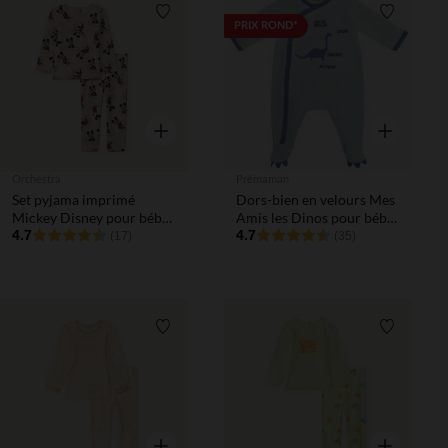
Liste de souhaits
Liste de 
PRIX ROND*
Aperçu rapide
Aperçu rapi
Orchestra
Prémaman
Set pyjama imprimé
Dors-bien en velours Mes
Mickey Disney pour bébé
Amis les Dinos pour bébé
garçon avec finitions
4.7
garçon
4.7
(17)
(35)
différentes selon l'âge
Liste de souhaits
Liste de 
Aperçu rapide
Aperçu rapi