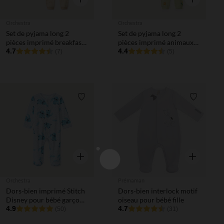
Orchestra
Orchestra
Set de pyjama long 2
Set de pyjama long 2
pièces imprimé breakfast
pièces imprimé animaux
pour bébé garçon
4.7
pour bébé garçon
4.4
(7)
(5)
Liste de souhaits
Liste de 
Aperçu rapide
Aperçu rapi
Orchestra
Prémaman
Dors-bien imprimé Stitch
Dors-bien interlock motif
Disney pour bébé garçon
oiseau pour bébé fille
avec ouvertures
4.9
4.7
(50)
(31)
différentes selon l'âge