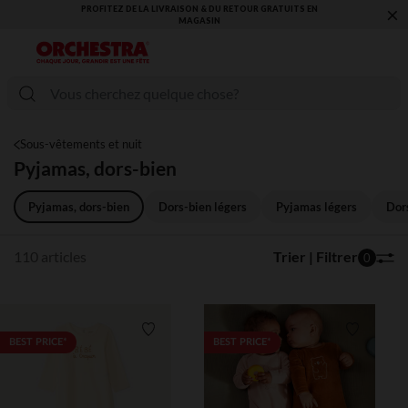
×
VOUS ALLEZ ADORER LA RENTRÉE ! DÉCOUVREZ LA NOUVELLE
COLLECTION !
Sous-vêtements et nuit
Pyjamas, dors-bien
Pyjamas, dors-bien
Dors-bien légers
Pyjamas légers
Dor
110 articles
Trier | Filtrer
0
Liste de souhaits
Liste de 
BEST PRICE*
BEST PRICE*