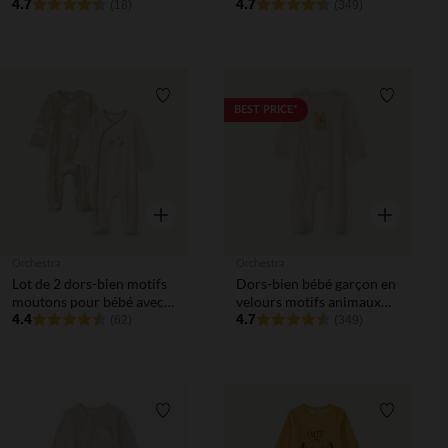
4.7
finitions différentes selon
4.7
(18)
(349)
l'âge
Liste de souhaits
Liste de 
BEST PRICE*
Aperçu rapide
Aperçu rapi
Orchestra
Orchestra
Lot de 2 dors-bien motifs
Dors-bien bébé garçon en
moutons pour bébé avec
velours motifs animaux
ouvertures différentes
4.4
finitions différentes selon
4.7
(62)
(349)
selon l'âge
l'âge
Liste de souhaits
Liste de 