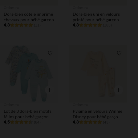
Orchestra
Orchestra
Dors-bien côtelé imprimé
Dors-bien uni en velours
chevaux pour bébé garçon
printé pour bébé garçon
4.8
4.8
(11)
(183)
Liste de souhaits
Liste de 
Aperçu rapide
Aperçu rapi
Orchestra
Orchestra
Lot de 3 dors-bien motifs
Pyjama en velours Winnie
félins pour bébé garçon
Disney pour bébé garçon
(ouvertures différentes
4.5
avec finitions différentes
4.8
(84)
(43)
selon l'âge)
selon l'âge