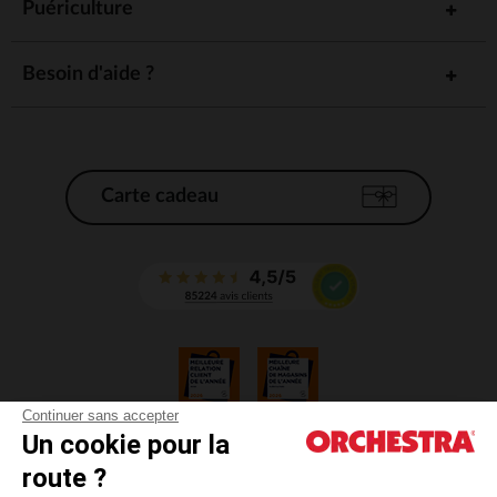
Puériculture
Un vaste choix de tailles et de modèles
Du pyjama naissance jusqu'au 24 mois, notre collection accompagne
Besoin d'aide ?
votre bébé à chaque étape de sa croissance. Vous trouverez
forcément la
pour votre petit prince :
taille et le modèle parfaits
Des
, pratiques et confortables
pyjamas une pièce
Des
, faciles à enfiler et à retirer
pyjamas deux pièces
Des
, pour les nuits les plus fraîches
pyjamas à pieds
Carte cadeau
Des
, pour une couche de chaleur
dors bien et surpyjamas
supplémentaire
Unis, à motifs ou colorés, nos pyjamas et dors bien habillent ses nuits
avec
.
style et fantaisie
Continuer sans accepter
Un cookie pour la
CGV
route ?
CGU