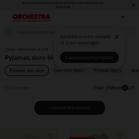
×
VOUS ALLEZ ADORER LA RENTRÉE ! DÉCOUVREZ LA NOUVELLE
COLLECTION !
Accédez à votre compte
et à vos avantages
Sous-vêtements et nuit
Pyjamas, dors-bien
Connexion/Inscription
Pyjamas, dors-bien
Dors-bien légers
Pyjamas légers
Dor
111 articles
Trier | Filtrer
0
CHARGER PRÉCÉDENTS