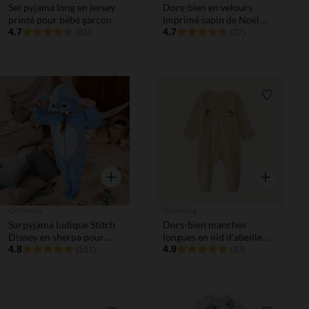
Set pyjama long en jersey
Dors-bien en velours
printé pour bébé garçon
imprimé sapin de Noël
4.7
pour bébé (ouvertures
4.7
(81)
(27)
différentes selon l'âge)
Liste de souhaits
Liste de 
Aperçu rapide
Aperçu rapi
Orchestra
Orchestra
Surpyjama ludique Stitch
Dors-bien manches
Disney en sherpa pour
longues en nid d'abeille
bébé
4.8
motifs ourson pour bébé
4.9
(101)
(23)
garçon