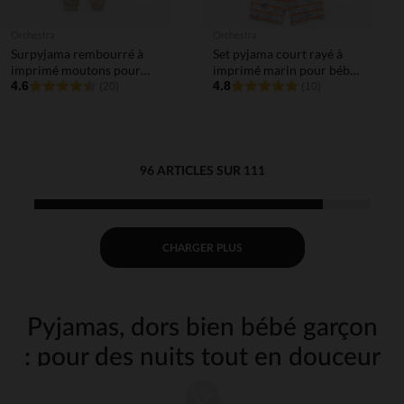
Orchestra
Orchestra
Surpyjama rembourré à
Set pyjama court rayé à
imprimé moutons pour
imprimé marin pour bébé
bébé
4.6
garçon
4.8
(20)
(10)
96 ARTICLES SUR 111
CHARGER PLUS
Pyjamas, dors bien bébé garçon
: pour des nuits tout en douceur
Parce que le sommeil de votre bébé est précieux, nous avons