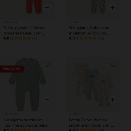
Aperçu rapide
Aperçu rapi
Orchestra
Orchestra
Set de pyjama 2 pièces
Set pyjama 2 pièces en
broderie bateau pour
molleton Le Roi Lion
bébé garçon (avec
4.8
Disney pour bébé garçon
4.6
(11)
(45)
finitions différentes selon
avec finitions différentes
l'âge)
selon l'âge
Liste de souhaits
Liste de 
PRIX ROND*
Aperçu rapide
Aperçu rapi
Orchestra
Orchestra
Surpyjama ouatiné et
Lot de 3 dors-bien en
imprimé à zip pour bébé
jersey print marin pour
garçon
4.5
bébé garçon
4.8
(57)
(39)