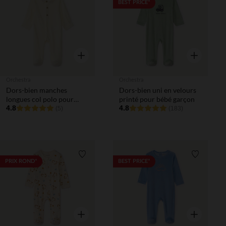
Liste de souhaits
Liste de 
BEST PRICE*
Aperçu rapide
Aperçu rapi
Orchestra
Orchestra
Dors-bien manches
Dors-bien uni en velours
longues col polo pour
printé pour bébé garçon
bébé garçon
4.8
4.8
(5)
(183)
Liste de souhaits
Liste de 
PRIX ROND*
BEST PRICE*
Aperçu rapide
Aperçu rapi