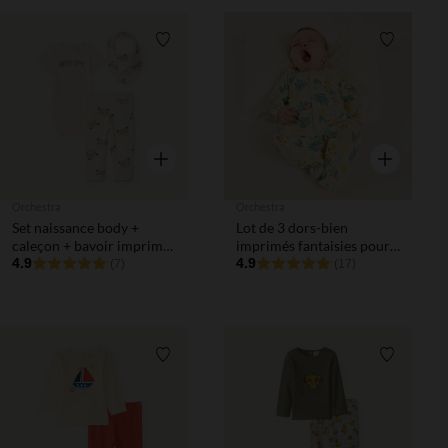
Liste de souhaits
Liste de 
Aperçu rapide
Aperçu rapi
Orchestra
Orchestra
Set naissance body +
Lot de 3 dors-bien
caleçon + bavoir imprimé
imprimés fantaisies pour
ourson pour bébé garçon
4.9
bébé garçon - ouvertures
4.9
(7)
(17)
différentes selon l'âge
Liste de souhaits
Liste de 