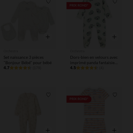
Liste de souhaits
Liste de 
PRIX ROND*
Aperçu rapide
Aperçu rapi
Orchestra
Orchestra
Set naissance 3 pièces
Dors-bien en velours avec
"Bonjour Bébé" pour bébé
imprimé panda fantaisie
4.7
pour bébé avec
4.5
(179)
(4)
ouvertures différentes
selon l'âge
Liste de souhaits
Liste de 
PRIX ROND*
Aperçu rapide
Aperçu rapi