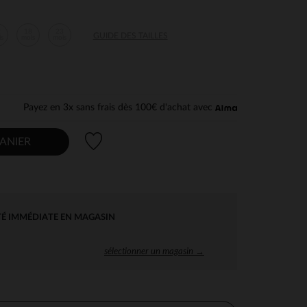
2
18
23
GUIDE DES TAILLES
is
mois
mois
Payez en 3x sans frais dès 100€ d'achat avec
Liste de souhaits
ANIER
TÉ IMMÉDIATE EN MAGASIN
sélectionner un magasin →