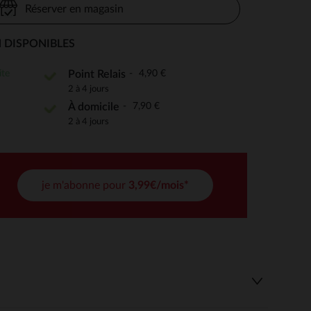
Réserver en magasin
 DISPONIBLES
 Options
ite
4,90 €
Point Relais
2 à 4 jours
tres de confidentialité, en garantissant la conformité avec les
7,90 €
À domicile
2 à 4 jours
je m'abonne pour
3,99€/mois*