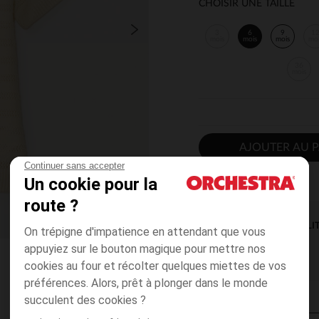
CHOISIR UNE TAILLE
3
6
9
1
mois
mois
mois
mo
36
mois
AJOUTER AU P
Continuer sans accepter
Un cookie pour la
route ?
DISPONIBILI
On trépigne d'impatience en attendant que vous
appuyiez sur le bouton magique pour mettre nos
cookies au four et récolter quelques miettes de vos
préférences. Alors, prêt à plonger dans le monde
succulent des cookies ?