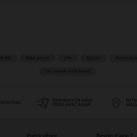
é fille
Bébé garçon
Fille
Garçon
Puéricultur
Les conseils d'Orchestra
PAIEMENT 3X SANS
RETR
SERVATION
FRAIS AVEC ALMA*
MAG
Puériculture
Besoin d'aide ?