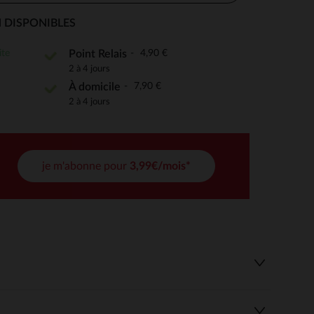
 DISPONIBLES
ite
4,90 €
Point Relais
 Options
2 à 4 jours
7,90 €
À domicile
tres de confidentialité, en garantissant la conformité avec les
2 à 4 jours
je m'abonne pour
3,99€/mois*