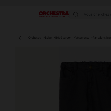
Menu
Orchestra
Bébé
Bébé garçon
Vêtements
Pantalons,jea