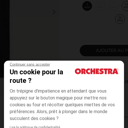
3
6
9
1
mois
mois
mois
mo
36
mois
AJOUTER AU P
Continuer sans accepter
Un cookie pour la
route ?
DISPONIBILI
On trépigne d'impatience en attendant que vous
appuyiez sur le bouton magique pour mettre nos
cookies au four et récolter quelques miettes de vos
préférences. Alors, prêt à plonger dans le monde
succulent des cookies ?
Lire la politique de confidentialité