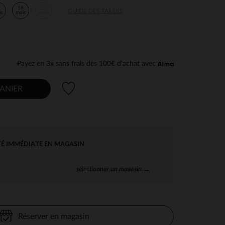
2
18
23
GUIDE DES TAILLES
is
mois
mois
Payez en 3x sans frais dès 100€ d'achat avec
Liste de souhaits
ANIER
TÉ IMMÉDIATE EN MAGASIN
sélectionner un magasin →
Réserver en magasin