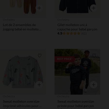
Aperçu rapide
Aperçu rapi
Orchestra
Orchestra
Lot de 2 ensembles de
Gilet molleton uni à
jogging bébé en molleton
capuche pour bébé garçon
broderie ourson
4.9
(61)
Liste de souhaits
Liste de 
BEST PRICE*
Aperçu rapide
Aperçu rapi
Orchestra
Orchestra
Sweat molleton oversize
Sweat molleton oversize
imprimé véhicules pour
printé pour bébé garçon