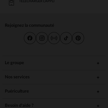
TÉLÉCHARGER L'APPLI
Pour compléter sa tenue, on shoppe sans hésiter nos
pantalons, jeans
:
et joggings les plus tendance
Des
ou regular, intemporels et faciles à porter
jeans slim
Des
en velours côtelé, pour un look
pantalons chino
décontracté chic
Rejoignez la communauté
Des
doux, idéaux pour se détendre à la
joggings en molleton
maison
Des
, parfaits pour le sport ou les
pantalons de survêtement
jeux en plein air
Conçus pour suivre tous ses mouvements, nos bas allient
style,
pour ravir les bébés les plus actifs !
confort et liberté
Ensemble bébé garçon : des tenues
Le groupe
complètes pour gagner du temps le
matin
Nos services
Pas toujours facile de composer des tenues assorties quand on est
pressé le matin. Heureusement, on a pensé à tout avec nos
ensembles
Puériculture
:
déjà coordonnés
Des
assortis, pour un look
ensembles pantalon et haut
Besoin d'aide ?
impeccable en un clin d'œil