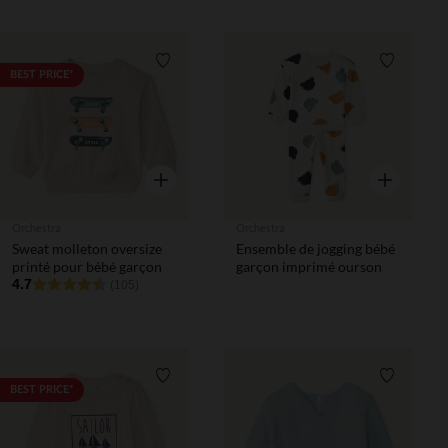
Liste de souhaits
Liste de 
BEST PRICE*
Aperçu rapide
Aperçu rapi
Orchestra
Orchestra
Sweat molleton oversize
Ensemble de jogging bébé
printé pour bébé garçon
garçon imprimé ourson
4.7
(105)
Liste de souhaits
Liste de 
BEST PRICE*