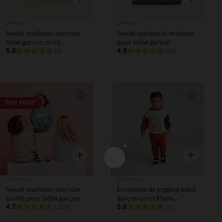
Orchestra
Orchestra
Sweat molleton oversize
Sweat ludique bi-matière
bébé garçon print
pour bébé garçon
fantaisie
5.0
4.9
(3)
(39)
Liste de souhaits
Liste de 
BEST PRICE*
Aperçu rapide
Aperçu rapi
Orchestra
Orchestra
Sweat molleton oversize
Ensemble de jogging bébé
printé pour bébé garçon
garçon print Flash
4.7
McQueen et Martin
5.0
(105)
(1)
Disney Pixar