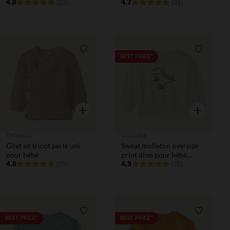
bébé garçon
4.8
4.7
(23)
(91)
Liste de souhaits
Liste de 
BEST PRICE*
Aperçu rapide
Aperçu rapi
Orchestra
Orchestra
Gilet en tricot perlé uni
Sweat molleton oversize
pour bébé
print dino pour bébé
4.8
garçon
4.9
(78)
(76)
Liste de souhaits
Liste de 
BEST PRICE*
BEST PRICE*