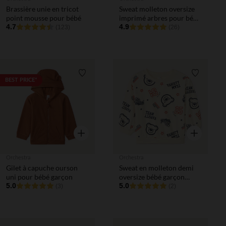
Brassière unie en tricot
Sweat molleton oversize
point mousse pour bébé
imprimé arbres pour bébé
4.7
garçon
4.9
(123)
(26)
Liste de souhaits
Liste de 
BEST PRICE*
Aperçu rapide
Aperçu rapi
Orchestra
Orchestra
Gilet à capuche ourson
Sweat en molleton demi
uni pour bébé garçon
oversize bébé garçon
5.0
imprimé fantaisie
5.0
(3)
(2)