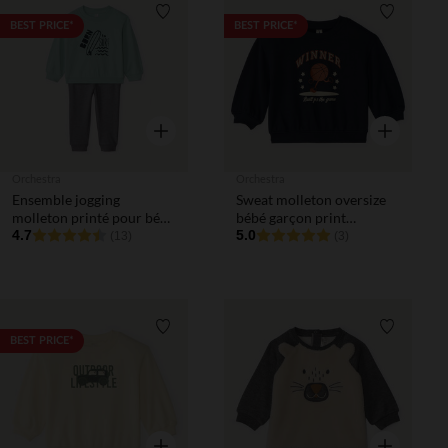
Liste de souhaits
Liste de 
BEST PRICE*
BEST PRICE*
Aperçu rapide
Aperçu rapi
Orchestra
Orchestra
Ensemble jogging
Sweat molleton oversize
molleton printé pour bébé
bébé garçon print
garçon
4.7
fantaisie
5.0
(13)
(3)
Liste de souhaits
Liste de 
BEST PRICE*
Aperçu rapide
Aperçu rapi