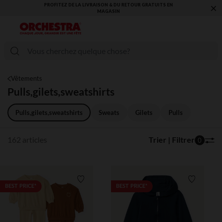
×
VOUS ALLEZ ADORER LA RENTRÉE ! DÉCOUVREZ LA NOUVELLE
COLLECTION !
Vêtements
Pulls,gilets,sweatshirts
Pulls,gilets,sweatshirts
Sweats
Gilets
Pulls
162 articles
Trier | Filtrer
0
Liste de souhaits
Liste de 
BEST PRICE*
BEST PRICE*