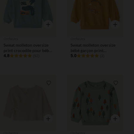
Aperçu rapide
Aperçu rapi
Orchestra
Orchestra
Sweat molleton oversize
Sweat molleton oversize
print crocodile pour bébé
bébé garçon print
garçon
4.8
fantaisie
5.0
(92)
(3)
Liste de souhaits
Liste de 
Aperçu rapide
Aperçu rapi
Orchestra
Orchestra