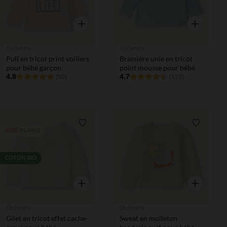
Aperçu rapide
Aperçu rapi
Orchestra
Orchestra
Pull en tricot print voiliers
Brassière unie en tricot
pour bébé garçon
point mousse pour bébé
4.8
4.7
(50)
(123)
Liste de souhaits
Liste de 
PLUME
BÉBÉ
COTON BIO
Aperçu rapide
Aperçu rapi
Orchestra
Orchestra
Gilet en tricot effet cache-
Sweat en molleton