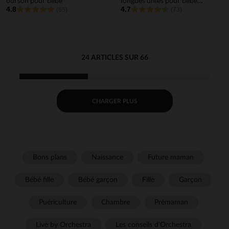
ourson pour bébé
longues unies pour bébé
4.8
garçon
4.7
(65)
(73)
24 ARTICLES SUR 66
CHARGER PLUS
Bons plans
Naissance
Future maman
Bébé fille
Bébé garçon
Fille
Garçon
Puériculture
Chambre
Prémaman
Live by Orchestra
Les conseils d'Orchestra