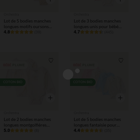
Orchestra
Orchestra
Lot de 5 bodies manches
Lot de 3 bodies manches
longues motifs oursons
longues unis pour bébé
pour bébé
4.8
fille
4.7
(39)
(445)
Liste de souhaits
Liste de 
PLUME
PLUME
BÉBÉ
BÉBÉ
COTON BIO
COTON BIO
Aperçu rapide
Aperçu rapi
Orchestra
Orchestra
Lot de 2 bodies manches
Lot de 5 bodies manches
longues montgolfières
longues fantaisie pour
pour bébé prématuré
5.0
bébé fille prématurée
4.4
(8)
(35)