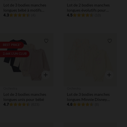
Lot de 3 bodies manches
Lot de 2 bodies manches
longues bébé à motifs
longues évolutifs pour
moutons (finitions
4.3
bébé fille
4.5
(4)
(10)
différentes selon l’âge)
Liste de souhaits
Liste de 
BEST PRICE*
2,66€ L'UN CLUB
Aperçu rapide
Aperçu rapi
Orchestra
Orchestra
Lot de 3 bodies manches
Lot de 3 bodies manches
longues unis pour bébé
longues Minnie Disney
4.7
pour bébé fille (ouvertures
4.6
(623)
(8)
différentes selon l'âge)