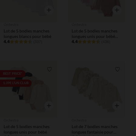
Aperçu rapide
Aperçu rapi
Orchestra
Orchestra
Lot de 5 bodies manches
Lot de 5 bodies manches
longues blancs pour bébé
longues unis pour bébé
4.4
fille
4.4
(337)
(436)
Liste de souhaits
Liste de 
BEST PRICE*
1,39€ L'UN CLUB
Aperçu rapide
Aperçu rapi
Orchestra
Orchestra
Lot de 5 bodies manches
Lot de 7 bodies manches
longues unis pour bébé
longues fantaisie pour