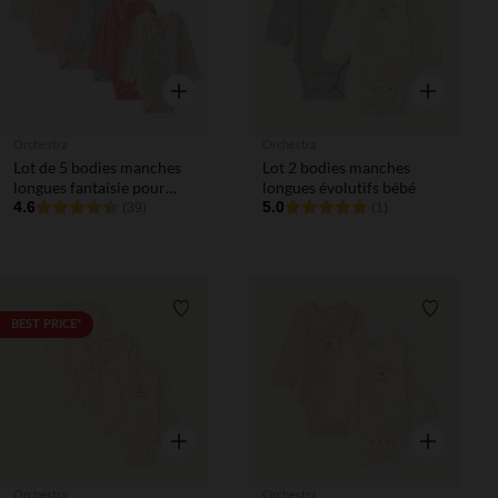
Aperçu rapide
Aperçu rapi
Orchestra
Orchestra
Lot de 5 bodies manches
Lot 2 bodies manches
longues fantaisie pour
longues évolutifs bébé
bébé fille avec ouvertures
4.6
5.0
(39)
(1)
différentes selon l'âge
Liste de souhaits
Liste de 
BEST PRICE*
Aperçu rapide
Aperçu rapi
Orchestra
Orchestra