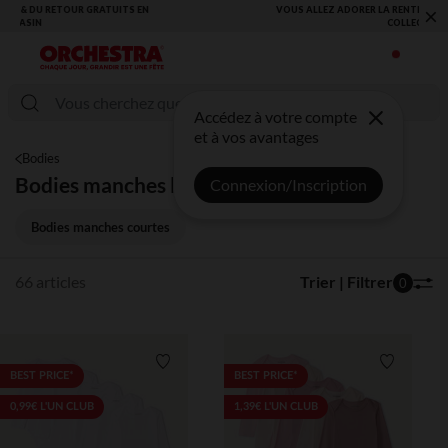
×
VOUS ALLEZ ADORER LA RENTRÉE ! DÉCOUVREZ LA NOUVELLE
COLLECTION !
Accédez à votre compte
et à vos avantages
Bodies
Bodies manches longues
Connexion/Inscription
Bodies manches courtes
66 articles
Trier | Filtrer
0
Liste de souhaits
Liste de 
BEST PRICE*
BEST PRICE*
0,99€ L'UN CLUB
1,39€ L'UN CLUB