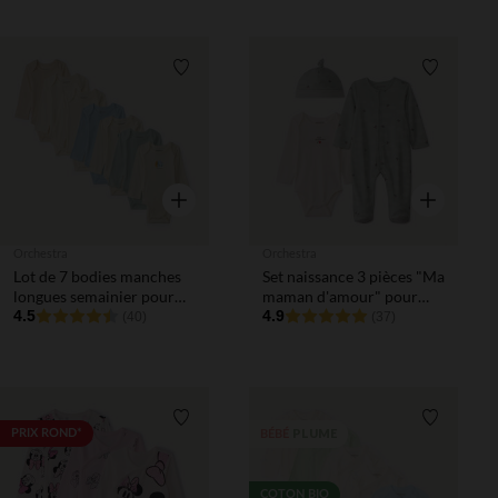
Liste de souhaits
Liste de 
Aperçu rapide
Aperçu rapi
Orchestra
Orchestra
Lot de 7 bodies manches
Set naissance 3 pièces "Ma
longues semainier pour
maman d'amour" pour
bébé garçon
4.5
bébé
4.9
(40)
(37)
Liste de souhaits
Liste de 
PLUME
PRIX ROND*
BÉBÉ
COTON BIO