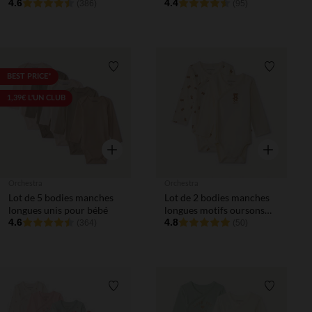
4.6
bébé avec ouvertures
4.4
(386)
(95)
différentes selon l'âge
Liste de souhaits
Liste de 
BEST PRICE*
1,39€ L'UN CLUB
Aperçu rapide
Aperçu rapi
Orchestra
Orchestra
Lot de 5 bodies manches
Lot de 2 bodies manches
longues unis pour bébé
longues motifs oursons
4.6
pour bébé
4.8
(364)
(50)
Liste de souhaits
Liste de 