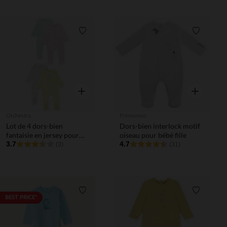
différentes selon l'âge)
Liste de souhaits
Liste de 
Aperçu rapide
Aperçu rapi
Orchestra
Prémaman
Lot de 4 dors-bien
Dors-bien interlock motif
fantaisie en jersey pour
oiseau pour bébé fille
bébé fille
3.7
4.7
(3)
(31)
Liste de souhaits
Liste de 
BEST PRICE*