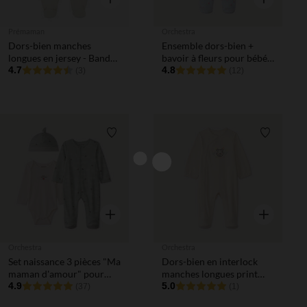
Prémaman
Orchestra
Dors-bien manches
Ensemble dors-bien +
longues en jersey - Bande
bavoir à fleurs pour bébé
de Rêveurs
4.7
fille avec ouvertures
4.8
(3)
(12)
différentes selon l'âge
Liste de souhaits
Liste de 
Aperçu rapide
Aperçu rapi
Orchestra
Orchestra
Set naissance 3 pièces "Ma
Dors-bien en interlock
maman d'amour" pour
manches longues print
bébé
4.9
Winnie l'Ourson Disney
5.0
(37)
(1)
pour bébé fille (finitions