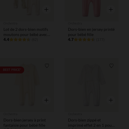
Aperçu rapide
Aperçu rapi
Orchestra
Orchestra
Lot de 2 dors-bien motifs
Dors-bien en jersey printé
moutons pour bébé avec
pour bébé fille
ouvertures différentes
4.4
4.7
(62)
(177)
selon l'âge
Liste de souhaits
Liste de 
BEST PRICE*
Aperçu rapide
Aperçu rapi
Orchestra
Orchestra
Dors-bien jersey à print
Dors-bien zippé et
fantaisie pour bébé fille
imprimé effet 2 en 1 pour