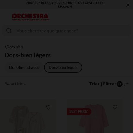
×
VOUS ALLEZ ADORER LA RENTRÉE ! DÉCOUVREZ LA NOUVELLE
COLLECTION !
Dors bien
Dors-bien légers
Dors-bien chauds
Dors-bien légers
84 articles
Trier | Filtrer
0
Liste de souhaits
Liste de 
BEST PRICE*