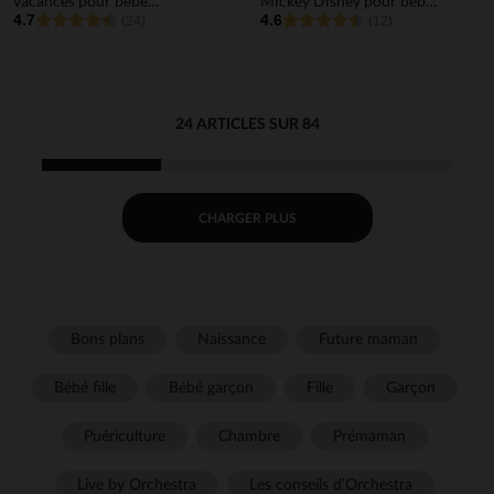
vacances pour bébé
Mickey Disney pour bébé
garçon avec ouvertures
4.7
garçon
4.6
(24)
(12)
différentes selon l'âge
24 ARTICLES SUR 84
CHARGER PLUS
Bons plans
Naissance
Future maman
Bébé fille
Bébé garçon
Fille
Garçon
Puériculture
Chambre
Prémaman
Live by Orchestra
Les conseils d'Orchestra