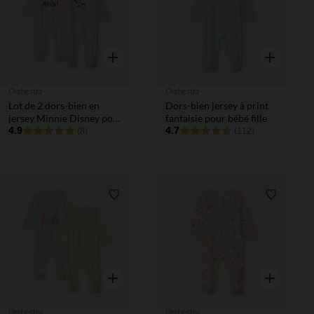
Aperçu rapide
Aperçu rapi
Orchestra
Orchestra
Lot de 2 dors-bien en
Dors-bien jersey à print
jersey Minnie Disney pour
fantaisie pour bébé fille
bébé fille
4.9
4.7
(8)
(112)
Liste de souhaits
Liste de 
Aperçu rapide
Aperçu rapi
Orchestra
Orchestra