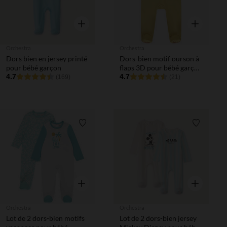
Aperçu rapide
Aperçu rapi
Orchestra
Orchestra
Dors bien en jersey printé
Dors-bien motif ourson à
pour bébé garçon
flaps 3D pour bébé garçon
4.7
avec ouvertures
4.7
(169)
(21)
différentes selon l'âge
Liste de souhaits
Liste de 
Aperçu rapide
Aperçu rapi
Orchestra
Orchestra
Lot de 2 dors-bien motifs
Lot de 2 dors-bien jersey