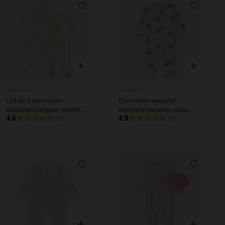
Liste de souhaits
Liste de 
Aperçu rapide
Aperçu rapi
Orchestra
Orchestra
Lot de 2 dors-bien
Dors-bien évolutif
manches longues motifs
imprimé oursons pour
croissant pour bébé
4.8
bébé
4.9
(6)
(14)
garçon (ouvertures
différentes selon l'âge)
Liste de souhaits
Liste de 
Aperçu rapide
Aperçu rapi