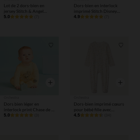
Lot de 2 dors-bien en
Dors-bien en interlock
jersey Stitch & Angel
imprimé Stitch Disney
Disney pour bébé fille
5.0
pour bébé fille
4.9
(7)
(7)
Liste de souhaits
Liste de 
Aperçu rapide
Aperçu rapi
Orchestra
Orchestra
Dors bien léger en
Dors-bien imprimé cœurs
interlock print Chase de la
pour bébé fille avec
Pat' Patrouille pour bébé
5.0
ouvertures différentes
4.5
(3)
(34)
garçon (finitions
selon l'âge
différentes selon l'âge)