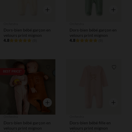
Aperçu rapide
Aperçu rapi
Orchestra
Orchestra
Dors-bien bébé garçon en
Dors-bien bébé garçon en
velours print mignon
velours print mignon
4.8
4.8
(9)
(9)
Liste de souhaits
Liste de 
BEST PRICE*
Aperçu rapide
Aperçu rapi
Orchestra
Orchestra
Dors-bien bébé garçon en
Dors-bien bébé fille en
velours print mignon
velours print mignon