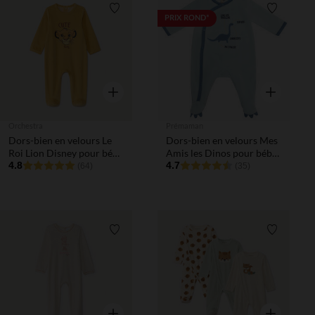
Liste de souhaits
Liste de 
PRIX ROND*
Aperçu rapide
Aperçu rapi
Orchestra
Prémaman
Dors-bien en velours Le
Dors-bien en velours Mes
Roi Lion Disney pour bébé
Amis les Dinos pour bébé
garçon
4.8
garçon
4.7
(64)
(35)
Liste de souhaits
Liste de 
Aperçu rapide
Aperçu rapi