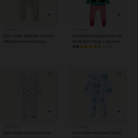
Aperçu rapide
Aperçu rapi
Orchestra
Orchestra
Dors-bien bébé en velours
Ensemble ludique lutin de
bébé broderie ourson
Noël dors-bien + bonnet
pour bébé
4.5
(176)
Liste de souhaits
Liste de 
Aperçu rapide
Aperçu rapi
Orchestra
Orchestra
Dors-bien contrecollé et
Dors-bien imprimé Stitch