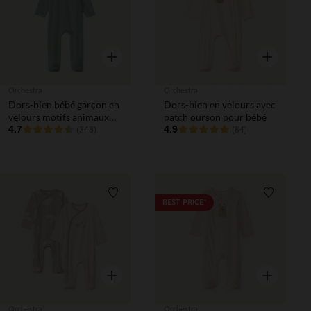
Aperçu rapide
Aperçu rapi
Orchestra
Orchestra
Dors-bien bébé garçon en
Dors-bien en velours avec
velours motifs animaux
patch ourson pour bébé
finitions différentes selon
4.7
4.9
(348)
(84)
l'âge
Liste de souhaits
Liste de 
BEST PRICE*
Aperçu rapide
Aperçu rapi
Orchestra
Orchestra