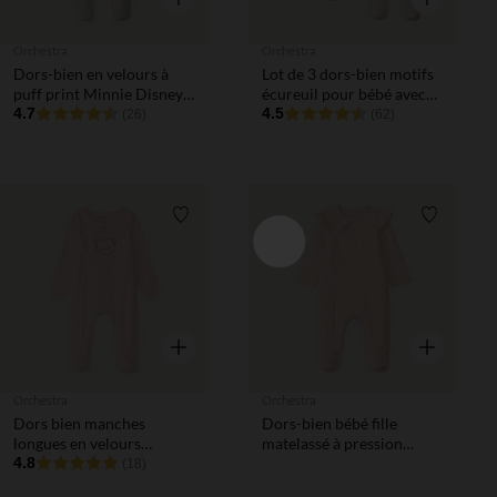
Orchestra
Orchestra
Dors-bien en velours à
Lot de 3 dors-bien motifs
puff print Minnie Disney
écureuil pour bébé avec
pour bébé fille avec
4.7
ouvertures différentes
4.5
(26)
(62)
ouvertures différentes
selon l'âge
selon l'âge
Liste de souhaits
Liste de 
Aperçu rapide
Aperçu rapi
Orchestra
Orchestra
Dors bien manches
Dors-bien bébé fille
longues en velours
matelassé à pression
broderie ourson pour
4.8
motifs fantaisie
(18)
bébé fille