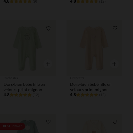
4.8
4.8
(9)
(12)
Liste de souhaits
Liste de 
Aperçu rapide
Aperçu rapi
Orchestra
Orchestra
Dors-bien bébé fille en
Dors-bien bébé fille en
velours print mignon
velours print mignon
4.8
4.8
(12)
(12)
Liste de souhaits
Liste de 
BEST PRICE*