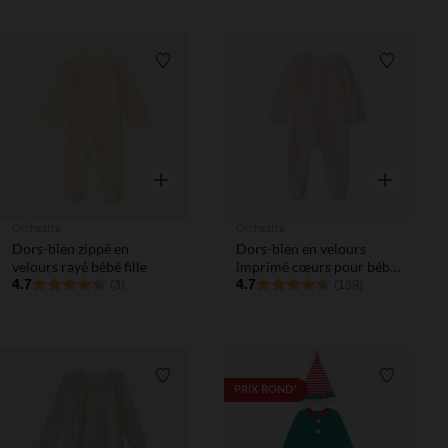
Liste de souhaits
Liste de 
Aperçu rapide
Aperçu rapi
Orchestra
Orchestra
Dors-bien zippé en
Dors-bien en velours
velours rayé bébé fille
imprimé cœurs pour bébé
4.7
fille
4.7
(3)
(139)
Liste de souhaits
Liste de 
PRIX ROND*