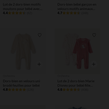
Lot de 2 dors-bien motifs
Dors-bien bébé garçon en
moutons pour bébé avec
velours motifs animaux
ouvertures différentes
4.4
finitions différentes selon
4.7
(62)
(348)
selon l'âge
l'âge
Liste de souhaits
Liste de 
Aperçu rapide
Aperçu rapi
Orchestra
Orchestra
Dors-bien en velours uni
Lot de 2 dors-bien Marie
brodé feuilles pour bébé
Disney pour bébé fille
4.8
avec ouverture différentes
4.6
(126)
(436)
selon l'âge