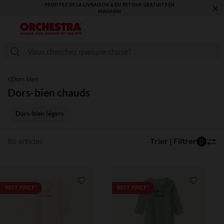
×
VOUS ALLEZ ADORER LA RENTRÉE ! DÉCOUVREZ LA NOUVELLE
COLLECTION !
Dors bien
Dors-bien chauds
Dors-bien légers
86 articles
Trier | Filtrer
0
Liste de souhaits
Liste de 
BEST PRICE*
BEST PRICE*