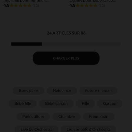
imprimé pommes pour
Disney pour bébé garçon
bébé fille
4.9
avec ouvertures
4.9
(50)
(50)
différentes selon l'âge
24 ARTICLES SUR 86
CHARGER PLUS
Bons plans
Naissance
Future maman
Bébé fille
Bébé garçon
Fille
Garçon
Puériculture
Chambre
Prémaman
Live by Orchestra
Les conseils d'Orchestra