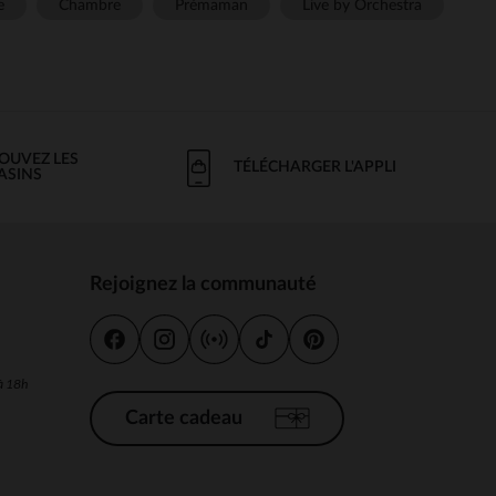
e
Chambre
Prémaman
Live by Orchestra
OUVEZ LES
TÉLÉCHARGER L'APPLI
ASINS
Rejoignez la communauté
s
 à 18h
Carte cadeau