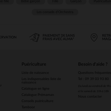
é fille
Bébé garçon
Fille
Garçon
Puéricultur
Les conseils d'Orchestra
PAIEMENT 3X SANS
RETR
SERVATION
FRAIS AVEC ALMA*
MAG
Puériculture
Besoin d'aide ?
Liste de naissance
Questions fréquente
Les indispensables liste de
Tel : 09 39 03 93 80
naissance
u
Du lundi au vendredi de 9h
Catalogue en ligne
et le samedi de 10h à 18h
Catalogue Prémaman
Nous contacter
Conseils puériculture
Tamboor