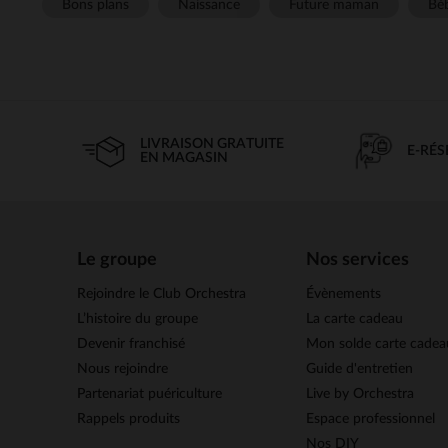
Bons plans
Naissance
Future maman
Béb
LIVRAISON GRATUITE
E-RÉ
EN MAGASIN
Le groupe
Nos services
Rejoindre le Club Orchestra
Évènements
L’histoire du groupe
La carte cadeau
Devenir franchisé
Mon solde carte cadea
Nous rejoindre
Guide d'entretien
Partenariat puériculture
Live by Orchestra
Rappels produits
Espace professionnel
Nos DIY