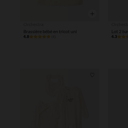
Aperçu rapide
Orchestra
Orchest
Brassière bébé en tricot uni
4.8
4.3
(4)
Liste de souhaits