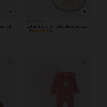
Aperçu rapide
Aperçu rapide
Orchestra
Dors-bien en velours uni brodé feuilles pour bébé
Lot de 2 bavoirs motifs dinosaure pour bébé garçon
4.5
(2)
Liste de souhaits
Liste de souha