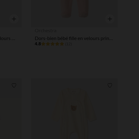
Aperçu rapide
Aperçu rapide
Orchestra
Dors-bien bébé garçon en velours print mignon
Dors-bien bébé fille en velours print mignon
4.8
(12)
Liste de souhaits
Liste de souha