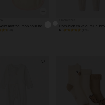
Aperçu rapide
ra
Orchestra
Lot 2 bavoirs motif ourson pour bébé fille
4.8
(8)
(126)
Liste de souhaits