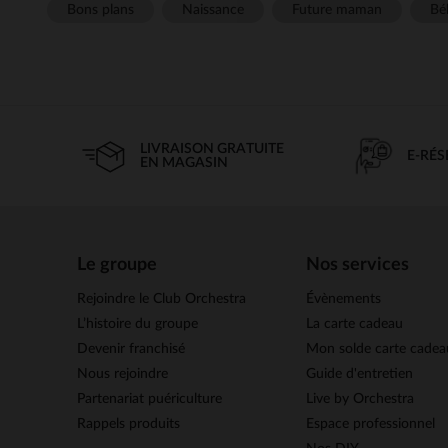
Bons plans
Naissance
Future maman
Béb
LIVRAISON GRATUITE
E-RÉ
EN MAGASIN
Le groupe
Nos services
Rejoindre le Club Orchestra
Évènements
L’histoire du groupe
La carte cadeau
Devenir franchisé
Mon solde carte cadea
Nous rejoindre
Guide d'entretien
Partenariat puériculture
Live by Orchestra
Rappels produits
Espace professionnel