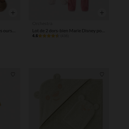
Aperçu rapide
Aperçu rapide
Orchestra
Lot de 3 paires de chaussettes oursons pour bébé
Lot de 2 dors-bien Marie Disney pour bébé fille avec ouverture différentes selon l'âge
4.6
(436)
Liste de souhaits
Liste de souha