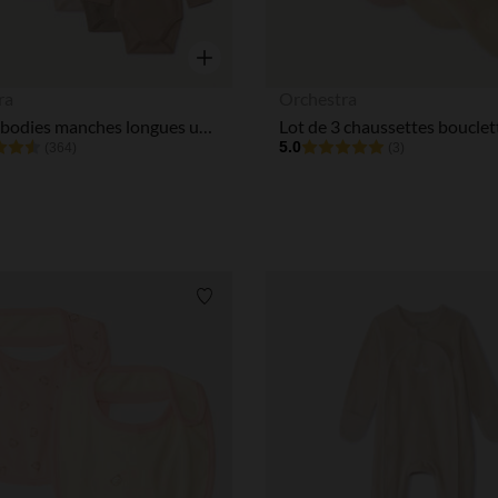
Aperçu rapide
ra
Orchestra
Lot de 5 bodies manches longues unis pour bébé
5.0
(364)
(3)
Liste de souhaits