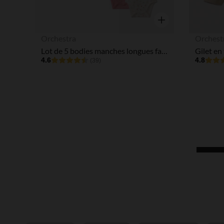
Aperçu rapide
Orchestra
Orchest
Lot de 5 bodies manches longues fantaisie pour bébé fille avec ouvertures différentes selon l'âge
Gilet en
4.6
4.8
(39)