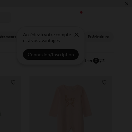
×
 !
Accédez à votre compte
êtements & Sous-vêtements
Nouveautés
Puériculture
et à vos avantages
Connexion/Inscription
139 articles
Trier | Filtrer
0
Liste de souhaits
Liste de souha