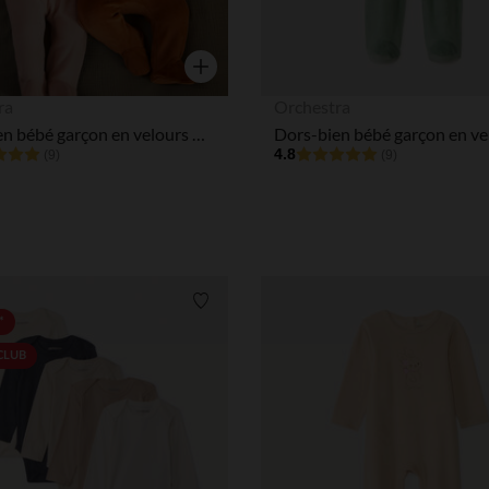
Aperçu rapide
ra
Orchestra
Dors-bien bébé garçon en velours print mignon
4.8
(9)
(9)
Liste de souhaits
*
 CLUB