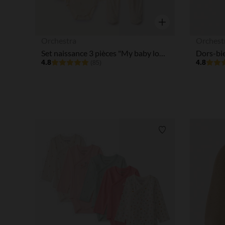
Aperçu rapide
Orchestra
Orchest
Set naissance 3 pièces "My baby love" pour bébé
4.8
4.8
(85)
Liste de souhaits