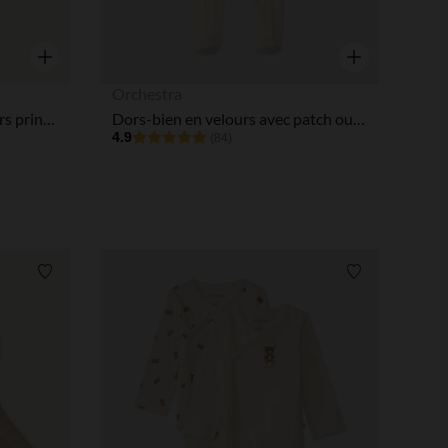
Aperçu rapide
Aperçu rapide
Orchestra
Dors-bien bébé fille en velours print mignon
Dors-bien en velours avec patch ourson pour bébé
4.9
(84)
Liste de souhaits
Liste de souha
 Options
tres de confidentialité, en garantissant la conformité avec les