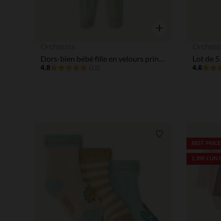
Aperçu rapide
Orchestra
Orchest
Dors-bien bébé fille en velours print mignon
4.8
4.6
(12)
Liste de souhaits
BEST PRICE
1,39€ L'UN