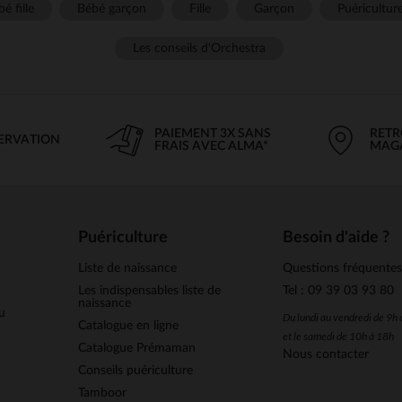
é fille
Bébé garçon
Fille
Garçon
Puéricultur
Les conseils d'Orchestra
PAIEMENT 3X SANS
RETR
SERVATION
FRAIS AVEC ALMA*
MAG
Puériculture
Besoin d'aide ?
Liste de naissance
Questions fréquente
Les indispensables liste de
Tel : 09 39 03 93 80
naissance
u
Du lundi au vendredi de 9h
Catalogue en ligne
et le samedi de 10h à 18h
Catalogue Prémaman
Nous contacter
Conseils puériculture
Tamboor