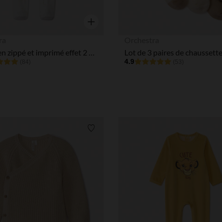
Aperçu rapide
ra
Orchestra
Dors-bien zippé et imprimé effet 2 en 1 pour bébé
4.9
(84)
(53)
Liste de souhaits