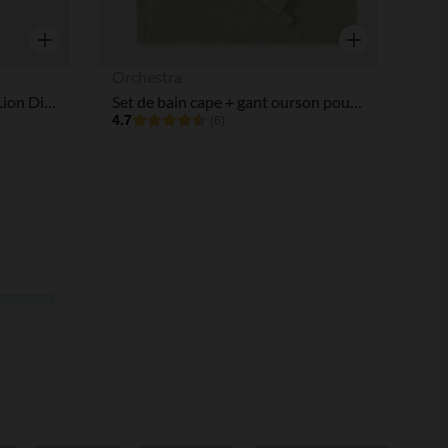
Aperçu rapide
Aperçu rapide
Orchestra
Dors-bien en velours Le Roi Lion Disney pour bébé garçon
Set de bain cape + gant ourson pour bébé garçon
4.7
(6)