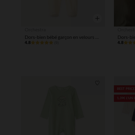
Aperçu rapide
Orchestra
Orchest
Dors-bien bébé garçon en velours print mignon
4.8
4.8
(9)
Liste de souhaits
BEST PRICE
1,39€ L'UN