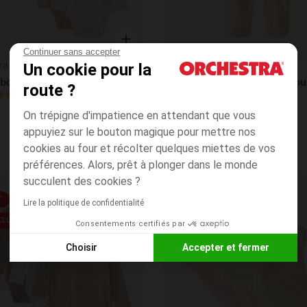
Continuer sans accepter
Aperçu rapide
ra
Orchestra
Un cookie pour la
Lot de 5 bodies manches longues unis pour bébé
route ?
4.8
(386)
(12)
On trépigne d'impatience en attendant que vous
appuyiez sur le bouton magique pour mettre nos
cookies au four et récolter quelques miettes de vos
préférences. Alors, prêt à plonger dans le monde
succulent des cookies ?
Liste de souhaits
*
BEST PRICE*
Lire la politique de confidentialité
 CLUB
Consentements certifiés par
Choisir
Accepter et fermer
Axeptio consent
Plateforme de Gestion du Consentement : Personnalisez vos
Notre plateforme vous permet d'adapter et de gérer vos paramè