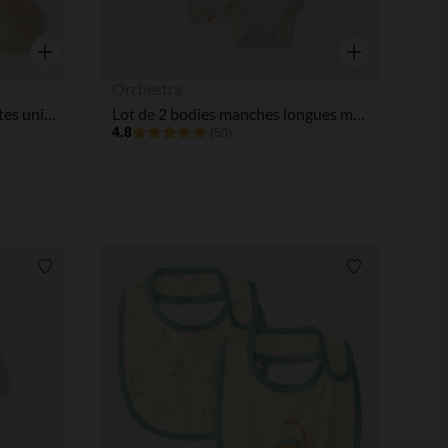
Aperçu rapide
Aperçu rapide
Orchestra
Lot de 3 chaussettes bouclettes unies et à rayures pour bébé fille
Lot de 2 bodies manches longues motifs oursons pour bébé
4.8
(50)
Liste de souhaits
Liste de souha