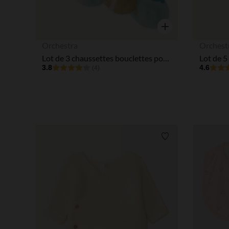
Aperçu rapide
Orchestra
Orchest
Lot de 3 chaussettes bouclettes pour bébé garçon
3.8
4.6
(4)
Liste de souhaits