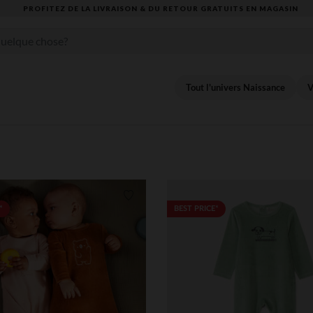
VOUS ALLEZ ADORER LA RENTRÉE ! DÉCOUVREZ LA NOUVELLE COLLECTION
Tout l'univers Naissance
V
Liste de souhaits
*
BEST PRICE*