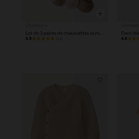
Aperçu rapide
Orchestra
Orchest
Lot de 3 paires de chaussettes oursons pour bébé
4.9
4.8
(53)
Liste de souhaits