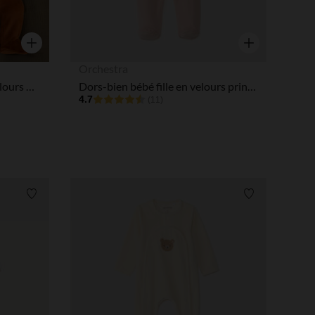
Aperçu rapide
Aperçu rapide
Orchestra
Dors-bien bébé garçon en velours print mignon
Dors-bien bébé fille en velours print mignon
4.7
(11)
Liste de souhaits
Liste de souha