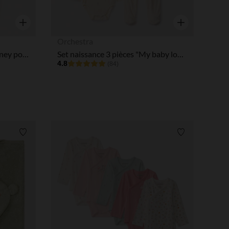
Aperçu rapide
Aperçu rapide
Orchestra
Lot de 2 dors-bien Marie Disney pour bébé fille avec ouverture différentes selon l'âge
Set naissance 3 pièces "My baby love" pour bébé
4.8
(84)
Liste de souhaits
Liste de souha