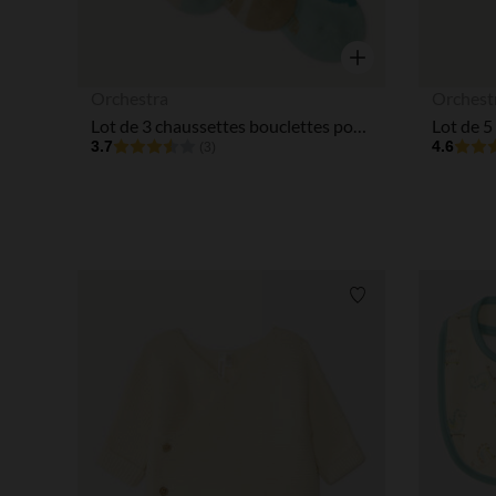
Aperçu rapide
Orchestra
Orchest
Lot de 3 chaussettes bouclettes pour bébé garçon
3.7
4.6
(3)
Liste de souhaits