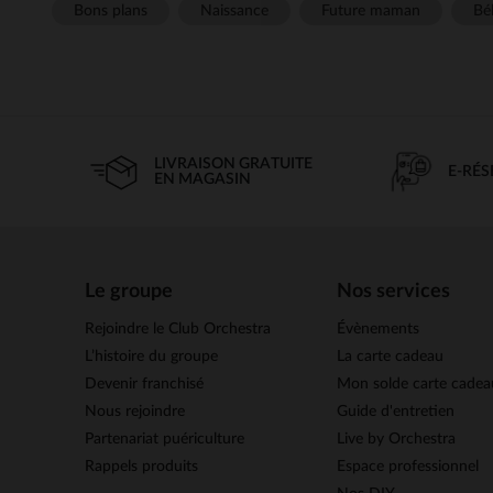
Bons plans
Naissance
Future maman
Béb
LIVRAISON GRATUITE
E-RÉ
EN MAGASIN
Le groupe
Nos services
Rejoindre le Club Orchestra
Évènements
L’histoire du groupe
La carte cadeau
Devenir franchisé
Mon solde carte cadea
Nous rejoindre
Guide d'entretien
Partenariat puériculture
Live by Orchestra
Rappels produits
Espace professionnel