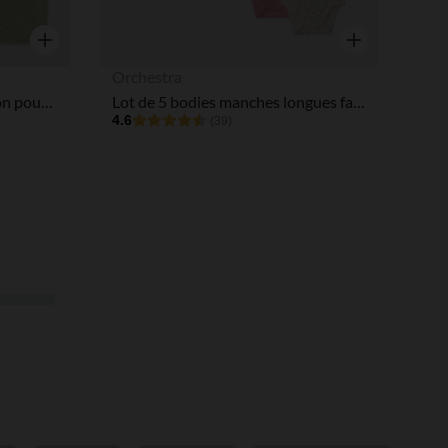
Aperçu rapide
Aperçu rapide
Orchestra
Set de bain cape + gant ourson pour bébé garçon
Lot de 5 bodies manches longues fantaisie pour bébé fille avec ouvertures différentes selon l'âge
4.6
(39)