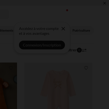
×
 !
Accédez à votre compte
êtements & Sous-vêtements
Nouveautés
Puériculture
et à vos avantages
Connexion/Inscription
139 articles
Trier | Filtrer
0
Liste de souhaits
Liste de souha