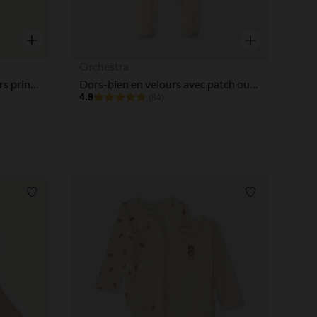
Aperçu rapide
Aperçu rapide
Orchestra
Dors-bien bébé fille en velours print mignon
Dors-bien en velours avec patch ourson pour bébé
4.9
(84)
Liste de souhaits
Liste de souha
 Options
tres de confidentialité, en garantissant la conformité avec les