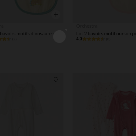
Aperçu rapide
ra
Orchestra
Lot de 2 bavoirs motifs dinosaure pour bébé garçon
4.3
(2)
(8)
Liste de souhaits