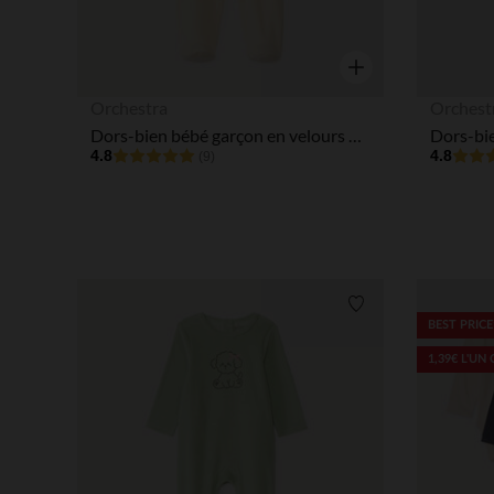
Aperçu rapide
Orchestra
Orchest
Dors-bien bébé garçon en velours print mignon
4.8
4.8
(9)
Liste de souhaits
BEST PRICE
1,39€ L'UN