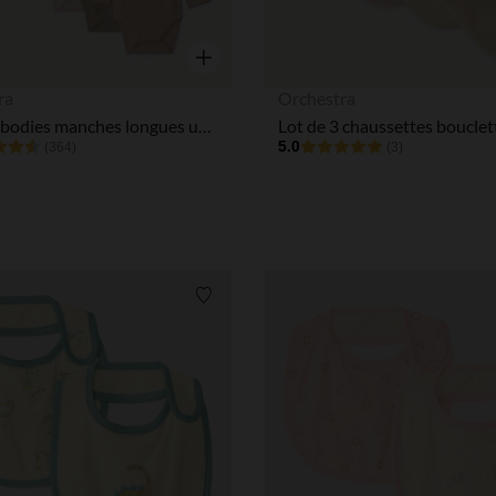
Aperçu rapide
ra
Orchestra
Lot de 5 bodies manches longues unis pour bébé
5.0
(364)
(3)
Liste de souhaits