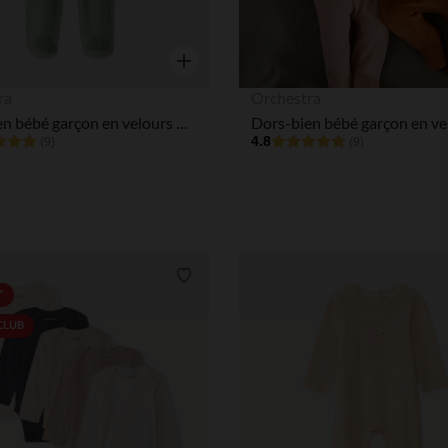
Aperçu rapide
ra
Orchestra
Dors-bien bébé garçon en velours print mignon
4.8
(9)
(9)
Liste de souhaits
*
 CLUB