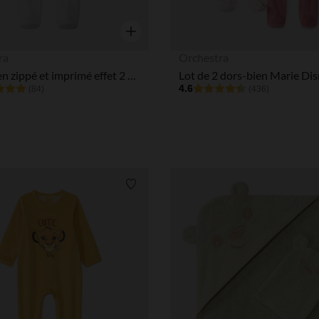
Aperçu rapide
ra
Orchestra
Dors-bien zippé et imprimé effet 2 en 1 pour bébé
4.6
(84)
(436)
Liste de souhaits