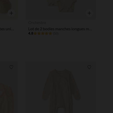
Aperçu rapide
Aperçu rapide
Orchestra
Lot de 3 chaussettes bouclettes unies et à rayures pour bébé fille
Lot de 2 bodies manches longues motifs oursons pour bébé
4.8
(50)
Liste de souhaits
Liste de souha