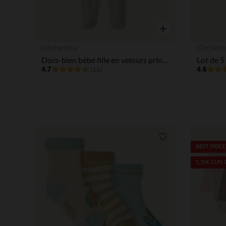
Aperçu rapide
Orchestra
Orchest
Dors-bien bébé fille en velours print mignon
4.7
4.6
(11)
Liste de souhaits
BEST PRICE
1,39€ L'UN