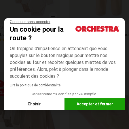
Continuer sans accepter
Aperçu rapide
ra
Orchestra
Un cookie pour la
Lot de 5 bodies manches longues unis pour bébé
route ?
4.7
(385)
(11)
On trépigne d'impatience en attendant que vous
appuyiez sur le bouton magique pour mettre nos
cookies au four et récolter quelques miettes de vos
préférences. Alors, prêt à plonger dans le monde
succulent des cookies ?
Liste de souhaits
*
BEST PRICE*
Lire la politique de confidentialité
 CLUB
Consentements certifiés par
Choisir
Accepter et fermer
Axeptio consent
Plateforme de Gestion du Consentement : Personnalisez vos
Notre plateforme vous permet d'adapter et de gérer vos paramè