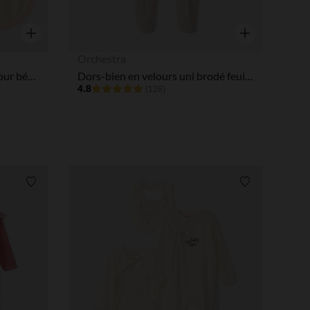
Aperçu rapide
Aperçu rapide
Orchestra
Lot 2 bavoirs motif ourson pour bébé fille
Dors-bien en velours uni brodé feuilles pour bébé
4.8
(126)
Liste de souhaits
Liste de souha