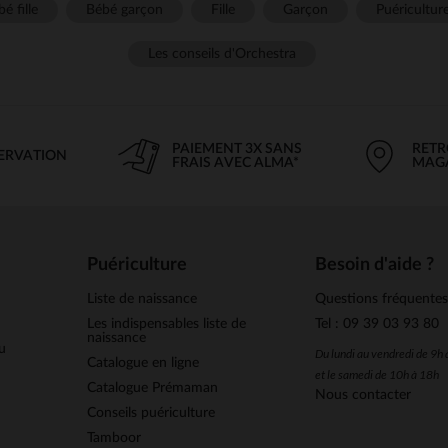
é fille
Bébé garçon
Fille
Garçon
Puéricultur
Les conseils d'Orchestra
PAIEMENT 3X SANS
RETR
SERVATION
FRAIS AVEC ALMA*
MAG
Puériculture
Besoin d'aide ?
Liste de naissance
Questions fréquente
Les indispensables liste de
Tel : 09 39 03 93 80
naissance
u
Du lundi au vendredi de 9h
Catalogue en ligne
et le samedi de 10h à 18h
Catalogue Prémaman
Nous contacter
Conseils puériculture
Tamboor