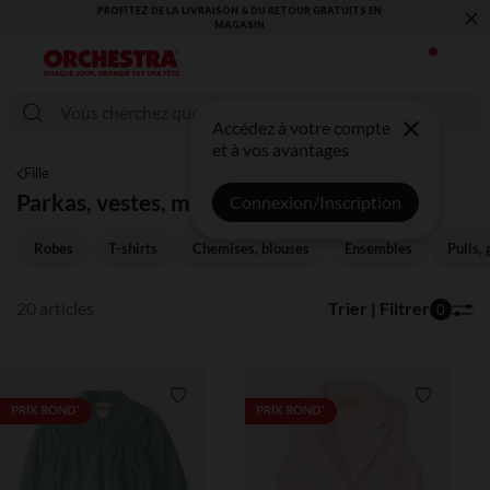
×
DU RETOUR GRATUITS EN
VOUS ALLEZ ADORER LA RENTRÉE ! DÉCOUVR
​
COLLECTION !
Accédez à votre compte
et à vos avantages
Fille
Parkas, vestes, manteaux
Connexion/Inscription
Robes
T-shirts
Chemises, blouses
Ensembles
Pulls, 
20 articles
Trier | Filtrer
0
Liste de souhaits
Liste de 
PRIX ROND*
PRIX ROND*