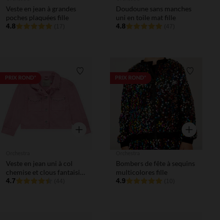
Veste en jean à grandes
Doudoune sans manches
poches plaquées fille
uni en toile mat fille
4.8
4.8
(17)
(47)
Liste de souhaits
Liste de 
PRIX ROND*
PRIX ROND*
Aperçu rapide
Aperçu rapi
Orchestra
Orchestra
Veste en jean uni à col
Bombers de fête à sequins
chemise et clous fantaisie
multicolores fille
fille
4.7
4.9
(44)
(10)