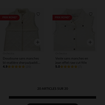
Liste de souhaits
Liste de 
PRIX ROND*
PRIX ROND*
Aperçu rapide
Aperçu rapi
Orchestra
Orchestra
Doudoune sans manches
Veste sans manches en
bi-matière sherpa/padding
jean effet raw cut fille
fille
4.9
5.0
(20)
(7)
20 ARTICLES SUR 20