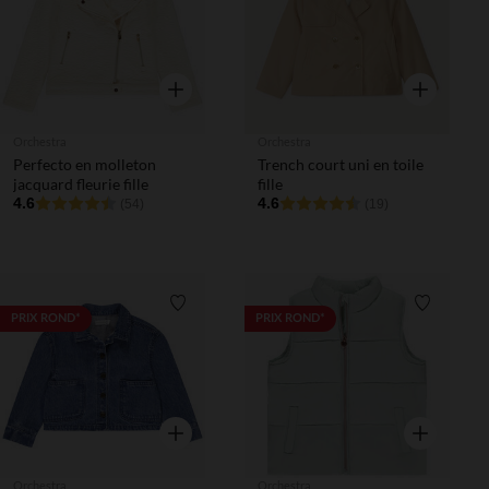
Aperçu rapide
Aperçu rapi
Orchestra
Orchestra
Perfecto en molleton
Trench court uni en toile
jacquard fleurie fille
fille
4.6
4.6
(54)
(19)
Liste de souhaits
Liste de 
PRIX ROND*
PRIX ROND*
Aperçu rapide
Aperçu rapi
Orchestra
Orchestra