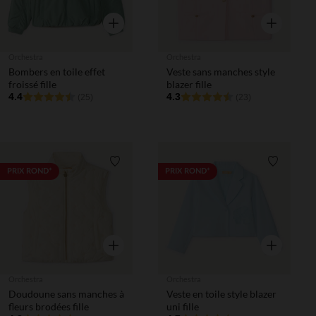
Aperçu rapide
Aperçu rapi
Orchestra
Orchestra
Bombers en toile effet
Veste sans manches style
froissé fille
blazer fille
4.4
4.3
(25)
(23)
Liste de souhaits
Liste de 
PRIX ROND*
PRIX ROND*
Aperçu rapide
Aperçu rapi
Orchestra
Orchestra
Doudoune sans manches à
Veste en toile style blazer
fleurs brodées fille
uni fille