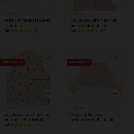
Orchestra
Orchestra
Veste courte en jean avec
Doudoune sans manches
rivets fille
uni en toile mat fille
4.5
4.8
(43)
(47)
Liste de souhaits
Liste de 
PRIX ROND*
PRIX ROND*
Aperçu rapide
Aperçu rapi
Orchestra
Orchestra
Doudoune sans manches
Veste cardigan en
imprimé pois irisés fille
jacquard scintillant fille
4.8
(17)