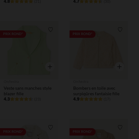
4.8
4.7
(21)
(30)
Liste de souhaits
Liste de 
PRIX ROND*
PRIX ROND*
Aperçu rapide
Aperçu rapi
Orchestra
Orchestra
Veste sans manches style
Bombers en toile avec
blazer fille
surpiqûres fantaisie fille
4.3
4.9
(23)
(17)
Liste de souhaits
Liste de 
PRIX ROND*
PRIX ROND*