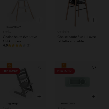
Aperçu rapide
Aperçu rapi
Stokke
Combelle
Chaise haute évolutive
Chaise haute fixe Lili avec
Clikk - Blanc
tablette amovible –
4.0
Hybride Noir
(1)
Liste de souhaits
Liste de 
PRIX ROND*
PRIX ROND*
Aperçu rapide
Aperçu rapi
Stokke
Stokke