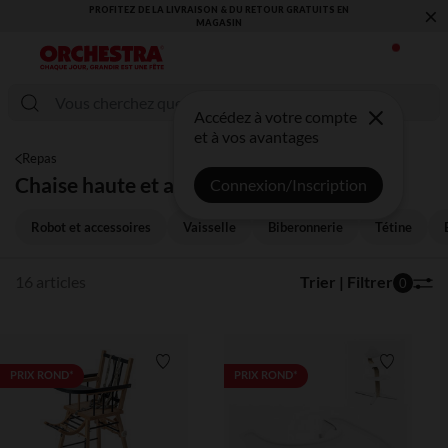
×
PROFITEZ DE LA LIVRAISON & DU RETOUR GRATUITS EN
VO
MAGASIN​
Accédez à votre compte
et à vos avantages
Repas
Chaise haute et accessoires
Connexion/Inscription
Robot et accessoires
Vaisselle
Biberonnerie
Tétine
16 articles
Trier | Filtrer
0
Liste de souhaits
Liste de 
PRIX ROND*
PRIX ROND*