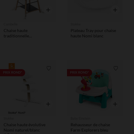
Aperçu rapide
Aperçu rapi
Combelle
Stokke
Chaise haute
Plateau Tray pour chaise
traditionnelle
haute Nomi blanc
transformable Marcel
anthracite
Liste de souhaits
Liste de 
PRIX ROND*
PRIX ROND*
Aperçu rapide
Aperçu rapi
Stokke
Baby Einstein
Chaise haute évolutive
Rehausseur de chaise
Nomi naturel/blanc
Farm Explorers bleu