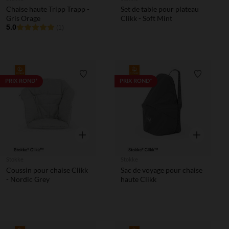
Chaise haute Tripp Trapp -
Set de table pour plateau
Gris Orage
Clikk - Soft Mint
5.0
(1)
Liste de souhaits
Liste de 
PRIX ROND*
PRIX ROND*
Aperçu rapide
Aperçu rapi
Stokke
Stokke
Coussin pour chaise Clikk
Sac de voyage pour chaise
- Nordic Grey
haute Clikk