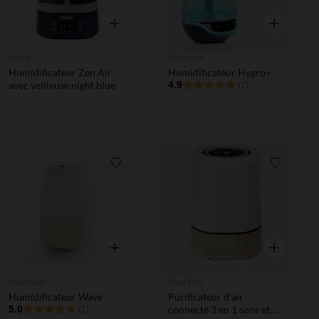
Aperçu rapide
Aperçu rapi
Beaba
Babymoov
Humidificateur Zen Air
Humidificateur Hygro+
avec veilleuse night blue
4.9
(7)
Liste de souhaits
Liste de 
Aperçu rapide
Aperçu rapi
Babymoov
Maxi-Cosi
Humidificateur Wave
Purificateur d'air
5.0
connecté 3 en 1 sons et
(1)