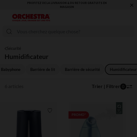
×
PROFITEZ DE LA LIVRAISON & DU RETOUR GRATUITS EN
MAGASIN​
Sécurité
Humidificateur
Babyphone
Barrière de lit
Barrière de sécurité
Humidificateur
6 articles
Trier | Filtrer
0
Liste de souhaits
Liste de 
PROMO*