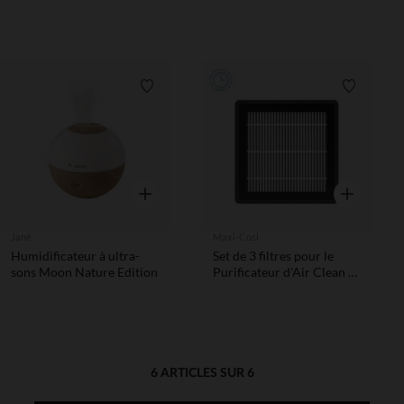
veilleuse
Liste de souhaits
Liste de 
Aperçu rapide
Aperçu rapi
Jané
Maxi-Cosi
Humidificateur à ultra-
Set de 3 filtres pour le
sons Moon Nature Edition
Purificateur d'Air Clean 3-
en-1
6 ARTICLES SUR 6