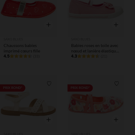
Aperçu rapide
Aperçu rapi
SAXO BLUES
SAXO BLUES
Chaussons babies
Babies roses en toile avec
imprimé cœurs fille
nœud et lanière élastiquée
4.5
fille
4.3
(33)
(21)
Liste de souhaits
Liste de 
PRIX ROND*
PRIX ROND*
Aperçu rapide
Aperçu rapi
SAXO BLUES
SAXO BLUES