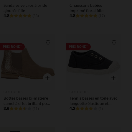
Sandales velcros à bride
Chaussons babies
ajourée fille
imprimé floral fille
4.8
4.8
(33)
(17)
Liste de souhaits
Liste de 
PRIX ROND*
PRIX ROND*
Aperçu rapide
Aperçu rapi
SAXO BLUES
SAXO BLUES
Bottes basses bi-matière
Tennis basses en toile avec
camel à effet brillant pour
languette élastique et
enfant fille
3.6
œillets mixtes
4.2
(61)
(6)