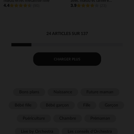
nœud effet métallisé fille
avec nœud et lanière
4.4
élastiquée fille
3.9
(90)
(23)
24 ARTICLES SUR 137
CHARGER PLUS
Bons plans
Naissance
Future maman
Bébé fille
Bébé garçon
Fille
Garçon
Puériculture
Chambre
Prémaman
Live by Orchestra
Les conseils d'Orchestra