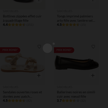
SAXO BLUES
SAXO BLUES
Bottines zippées effet cuir
Tongs imprimé palmiers
à quadrillage fille
arty fille avec lanière selon
4.4
l'âge
4.5
(151)
(15)
Liste de souhaits
Liste de 
PRIX ROND*
PRIX ROND*
Aperçu rapide
Aperçu rapi
SAXO BLUES
SAXO BLUES
Sandales ouvertes roses et
Ballerines noires en simili
dorées avec patch
cuir avec nœud fille
papillon fille
4.5
3.7
(42)
(32)