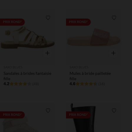
Liste de souhaits
Liste de 
PRIX ROND*
PRIX ROND*
Aperçu rapide
Aperçu rapi
SAXO BLUES
SAXO BLUES
Sandales à brides fantaisie
Mules à bride pailletée
fille
fille
4.2
4.6
(49)
(16)
Liste de souhaits
Liste de 
PRIX ROND*
PRIX ROND*