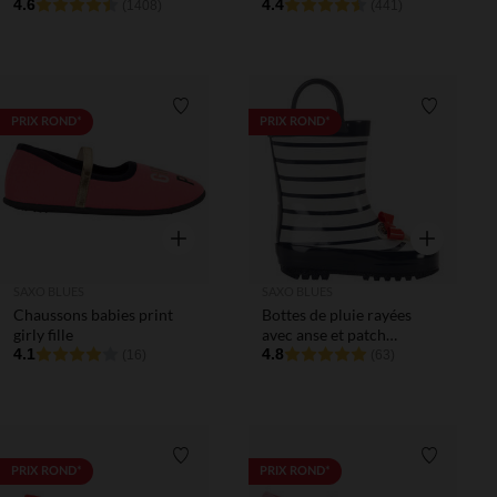
4.6
4.4
(1408)
(441)
Liste de souhaits
Liste de 
PRIX ROND*
PRIX ROND*
Aperçu rapide
Aperçu rapi
SAXO BLUES
SAXO BLUES
Chaussons babies print
Bottes de pluie rayées
girly fille
avec anse et patch
4.1
fantaisie fille
4.8
(16)
(63)
Liste de souhaits
Liste de 
PRIX ROND*
PRIX ROND*