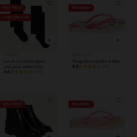
Liste de souhaits
Liste de 
BEST PRICE*
PRIX ROND*
1,74€ L'UN CLUB
Aperçu rapide
Aperçu rapi
Orchestra
SAXO BLUES
Lot de 2 collants épais
Tongs imprimé floral fille
unis pour enfant fille
4.2
(20)
4.6
(970)
Liste de souhaits
Liste de 
BEST PRICE*
PRIX ROND*
Aperçu rapide
Aperçu rapi