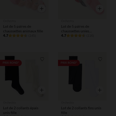
Aperçu rapide
Aperçu rapi
Orchestra
Orchestra
Lot de 5 paires de
Lot de 5 paires de
chaussettes animaux fille
chaussettes unies
4.7
festonnées fille
4.7
(145)
(116)
Liste de souhaits
Liste de 
PRIX ROND*
PRIX ROND*
Aperçu rapide
Aperçu rapi
Orchestra
Orchestra
Lot de 2 collants épais
Lot de 2 collants fins unis
unis fille
fille