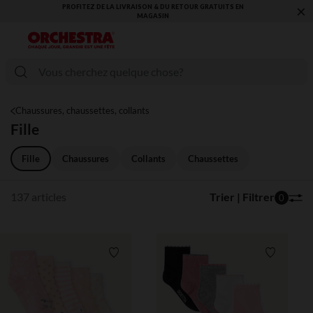
×
RETOUR GRATUITS EN
VOUS ALLEZ ADORER LA RENTRÉE ! DÉCOUVREZ 
COLLECTION !
Chaussures, chaussettes, collants
Fille
Fille
Chaussures
Collants
Chaussettes
137 articles
Trier | Filtrer
0
Liste de souhaits
Liste de 