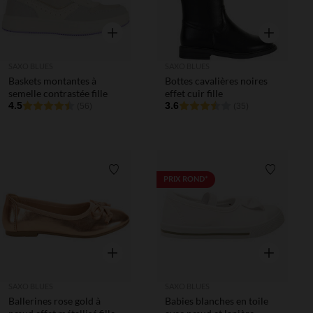
Aperçu rapide
Aperçu rapi
SAXO BLUES
SAXO BLUES
Baskets montantes à
Bottes cavalières noires
semelle contrastée fille
effet cuir fille
4.5
3.6
(56)
(35)
Liste de souhaits
Liste de 
PRIX ROND*
Aperçu rapide
Aperçu rapi
SAXO BLUES
SAXO BLUES
Ballerines rose gold à
Babies blanches en toile