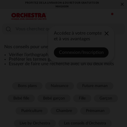
PROFITEZ DE LA LIVRAISON & DU RETOUR GRATUITS EN
×
MAGASIN​
Accédez à votre compte
et à vos avantages
Nos conseils pour une recherche efficace :
Connexion/Inscription
Vérifier l’orthographe de la recherche
Préférer les termes génériques comme “robe”
Essayer de faire une recherche avec un ou deux mots
Bons plans
Naissance
Future maman
Bébé fille
Bébé garçon
Fille
Garçon
Puériculture
Chambre
Prémaman
Live by Orchestra
Les conseils d'Orchestra