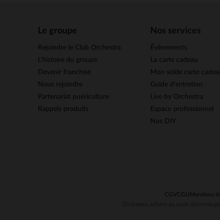
Le groupe
Nos services
Rejoindre le Club Orchestra
Évènements
L’histoire du groupe
La carte cadeau
Devenir franchisé
Mon solde carte cadea
Nous rejoindre
Guide d'entretien
Partenariat puériculture
Live by Orchestra
Rappels produits
Espace professionnel
Nos DIY
CGV
CGU
Mentions lé
Orchestra adhère au code déontologiq