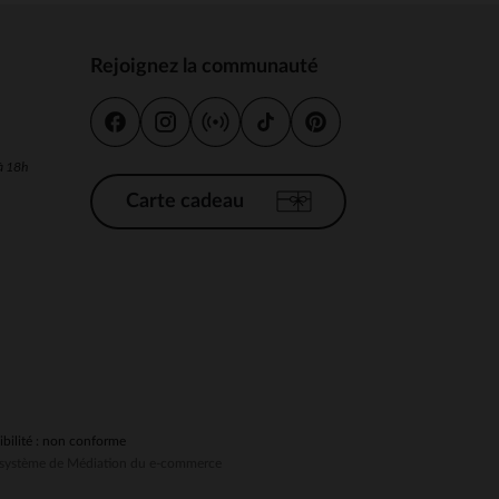
Rejoignez la communauté
s
 Options
 à 18h
tres de confidentialité, en garantissant la conformité avec les
Carte cadeau
ibilité : non conforme
au système de Médiation du e-commerce