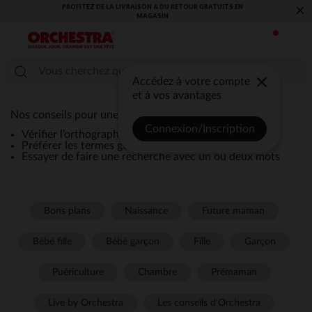
PROFITEZ DE LA LIVRAISON & DU RETOUR GRATUITS EN
×
MAGASIN​
Accédez à votre compte
et à vos avantages
Nos conseils pour une recherche efficace :
Connexion/Inscription
Vérifier l’orthographe de la recherche
Préférer les termes génériques comme “robe”
Essayer de faire une recherche avec un ou deux mots
Bons plans
Naissance
Future maman
Bébé fille
Bébé garçon
Fille
Garçon
Puériculture
Chambre
Prémaman
Live by Orchestra
Les conseils d'Orchestra