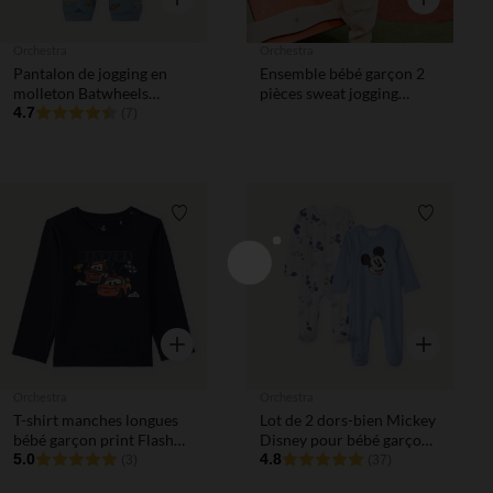
Orchestra
Orchestra
Pantalon de jogging en
Ensemble bébé garçon 2
molleton Batwheels
pièces sweat jogging
Warner pour bébé garçon
4.7
Spider Man Disney
(7)
Liste de souhaits
Liste de 
Aperçu rapide
Aperçu rapi
Orchestra
Orchestra
T-shirt manches longues
Lot de 2 dors-bien Mickey
bébé garçon print Flash
Disney pour bébé garçon
McQueen et Martin
5.0
avec ouvertures
4.8
(3)
(37)
Disney-Pixar
différentes selon l'âge