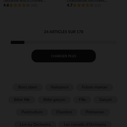
fantaisie Stitch Disney
chaussettes normales
pour bébé garçon
4.6
Batman Warner pour bébé
4.7
(46)
(21)
garçon
24 ARTICLES SUR 178
CHARGER PLUS
Bons plans
Naissance
Future maman
Bébé fille
Bébé garçon
Fille
Garçon
Puériculture
Chambre
Prémaman
Live by Orchestra
Les conseils d'Orchestra