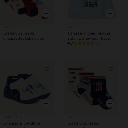
Aperçu rapide
Aperçu rapi
Orchestra
Orchestra
Lot de 3 paires de
T-shirt manches longues
chaussettes bébé garçon à
Stitch Disney pour bébé
motifs Marvel
garçon
4.7
(24)
Liste de souhaits
Liste de 
Aperçu rapide
Aperçu rapi
SAXO BLUES
Orchestra
Chaussons bottillons
Lot de 3 paires de