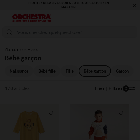
×
VOUS ALLEZ ADORER LA RENTRÉE ! DÉCOUVREZ LA NOUVELLE
COLLECTION !
Le coin des Héros
Bébé garçon
Naissance
Bébé fille
Fille
Bébé garçon
Garçon
178 articles
Trier | Filtrer
0
Liste de souhaits
Liste de 