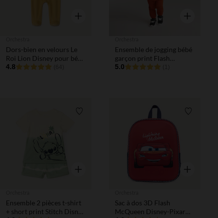
Aperçu rapide
Aperçu rapi
Orchestra
Orchestra
Dors-bien en velours Le
Ensemble de jogging bébé
Roi Lion Disney pour bébé
garçon print Flash
garçon
4.8
McQueen et Martin
5.0
(64)
(1)
Disney Pixar
Liste de souhaits
Liste de 
Aperçu rapide
Aperçu rapi
Orchestra
Orchestra
Ensemble 2 pièces t-shirt
Sac à dos 3D Flash
+ short print Stitch Disney
McQueen Disney-Pixar