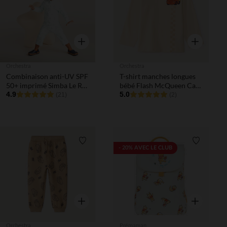
Aperçu rapide
Aperçu rapi
Orchestra
Orchestra
Combinaison anti-UV SPF
T-shirt manches longues
50+ imprimé Simba Le Roi
bébé Flash McQueen Cars
Lion Disney pour bébé
4.9
Disney
5.0
(21)
(2)
garçon
Liste de souhaits
Liste de 
- 20% AVEC LE CLUB
Aperçu rapide
Aperçu rapi
Orchestra
Prémaman