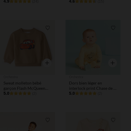
pour bébé garçon
4.9
garçon
4.6
(24)
(15)
Liste de souhaits
Liste de 
Aperçu rapide
Aperçu rapi
Orchestra
Orchestra
Sweat molleton bébé
Dors bien léger en
garçon Flash McQueen
interlock print Chase de la
Cars Disney
5.0
Pat' Patrouille pour bébé
5.0
(2)
(2)
garçon (finitions
différentes selon l'âge)
Liste de souhaits
Liste de 