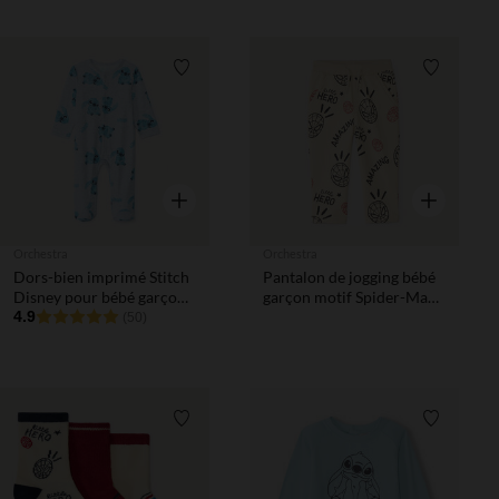
Liste de souhaits
Liste de 
Aperçu rapide
Aperçu rapi
Orchestra
Orchestra
Dors-bien imprimé Stitch
Pantalon de jogging bébé
Disney pour bébé garçon
garçon motif Spider-Man
avec ouvertures
4.9
Marvel
(50)
différentes selon l'âge
Liste de souhaits
Liste de 