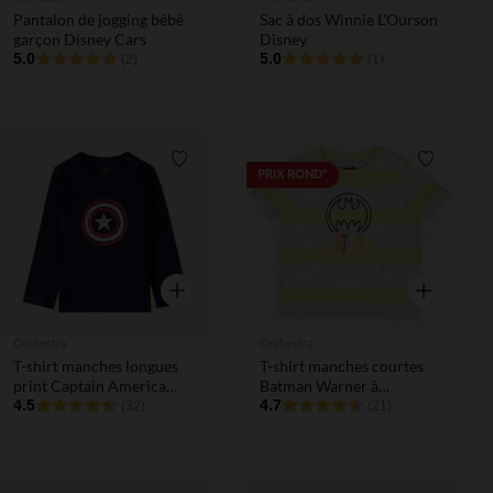
Pantalon de jogging bébé
Sac à dos Winnie L'Ourson
garçon Disney Cars
Disney
5.0
5.0
(2)
(1)
Liste de souhaits
Liste de 
PRIX ROND*
Aperçu rapide
Aperçu rapi
Orchestra
Orchestra
T-shirt manches longues
T-shirt manches courtes
print Captain America
Batman Warner à
Marvel pour bébé garçon
4.5
broderie pour bébé
4.7
(32)
(21)
garçon