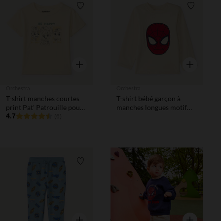
Liste de souhaits
Liste de 
Aperçu rapide
Aperçu rapi
Orchestra
Orchestra
T-shirt manches courtes
T-shirt bébé garçon à
print Pat' Patrouille pour
manches longues motif
bébé garçon
4.7
Spider-Man Marvel
(6)
Liste de souhaits
Liste de 
Aperçu rapide
Aperçu rapi