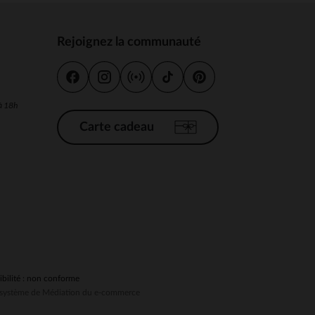
Rejoignez la communauté
s
 Options
 à 18h
tres de confidentialité, en garantissant la conformité avec les
Carte cadeau
ibilité : non conforme
au système de Médiation du e-commerce