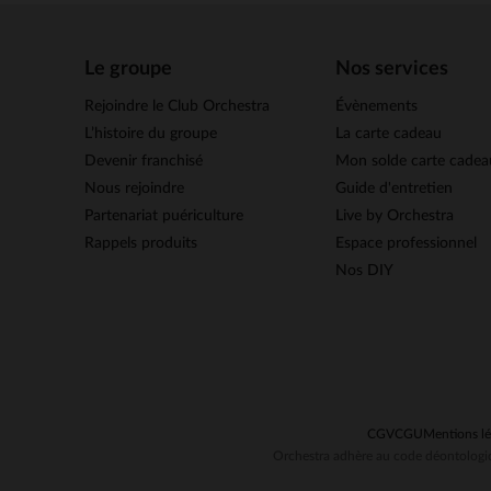
Le groupe
Nos services
Rejoindre le Club Orchestra
Évènements
L’histoire du groupe
La carte cadeau
Devenir franchisé
Mon solde carte cadea
Nous rejoindre
Guide d'entretien
Partenariat puériculture
Live by Orchestra
Rappels produits
Espace professionnel
Nos DIY
CGV
CGU
Mentions lé
Orchestra adhère au code déontologiq