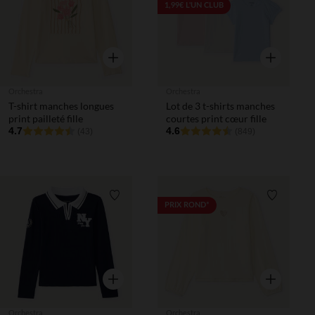
1,99€ L'UN CLUB
Aperçu rapide
Aperçu rapi
Orchestra
Orchestra
T-shirt manches longues
Lot de 3 t-shirts manches
print pailleté fille
courtes print cœur fille
4.7
4.6
(43)
(849)
Liste de souhaits
Liste de 
PRIX ROND*
Aperçu rapide
Aperçu rapi
Orchestra
Orchestra