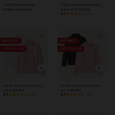
T-shirt fille manches
T-shirt manches longues à
longues style polo
cœur en strass fille
uniforme patch "NY"
4.7
(11)
Liste de souhaits
Liste de 
BEST PRICE*
BEST PRICE*
2,99€ L'UN CLUB
2,99€ L'UN CLUB
Aperçu rapide
Aperçu rapi
Orchestra
Orchestra
Lot de 2 sous-pulls unis à
Lot de 2 sous-pulls unis à
col roulé fille
col roulé fille
4.7
4.7
(1522)
(269)