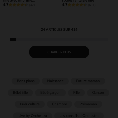
fille avec imprimé
roulés fantaisie fille
fantaisie et paillettes
4.7
4.7
(32)
(611)
24 ARTICLES SUR 416
CHARGER PLUS
Bons plans
Naissance
Future maman
Bébé fille
Bébé garçon
Fille
Garçon
Puériculture
Chambre
Prémaman
Live by Orchestra
Les conseils d'Orchestra