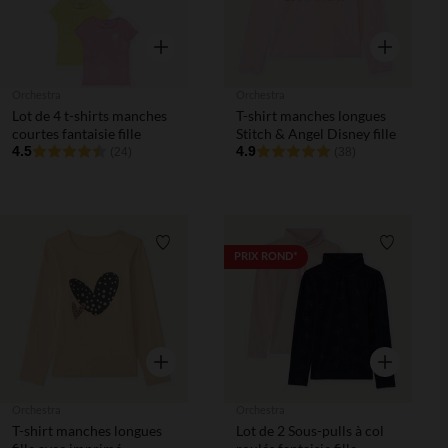
Aperçu rapide
Aperçu rapi
Orchestra
Orchestra
Lot de 4 t-shirts manches
T-shirt manches longues
courtes fantaisie fille
Stitch & Angel Disney fille
4.5
4.9
(24)
(38)
Liste de souhaits
Liste de 
PRIX ROND*
Aperçu rapide
Aperçu rapi
Orchestra
Orchestra
T-shirt manches longues
Lot de 2 Sous-pulls à col