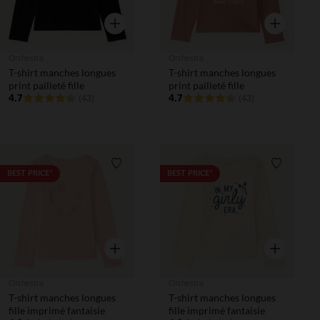
Aperçu rapide
Aperçu rapi
Orchestra
Orchestra
T-shirt manches longues
T-shirt manches longues
print pailleté fille
print pailleté fille
4.7
4.7
(43)
(43)
Liste de souhaits
Liste de 
BEST PRICE*
BEST PRICE*
Aperçu rapide
Aperçu rapi
Orchestra
Orchestra
T-shirt manches longues
T-shirt manches longues
fille imprimé fantaisie
fille imprimé fantaisie