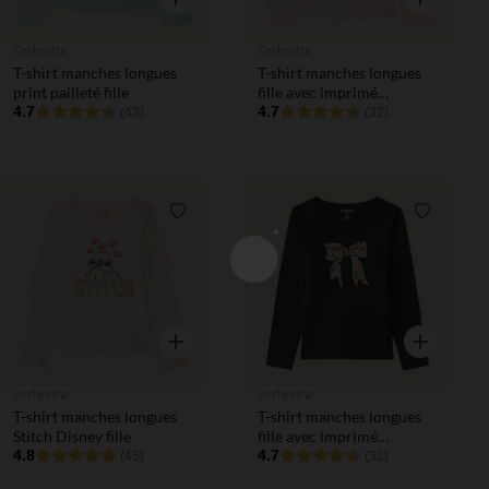
Orchestra
Orchestra
T-shirt manches longues
T-shirt manches longues
print pailleté fille
fille avec imprimé
4.7
fantaisie et paillettes
4.7
(43)
(32)
Liste de souhaits
Liste de 
Aperçu rapide
Aperçu rapi
Orchestra
Orchestra
T-shirt manches longues
T-shirt manches longues
Stitch Disney fille
fille avec imprimé
4.8
fantaisie et paillettes
4.7
(45)
(32)