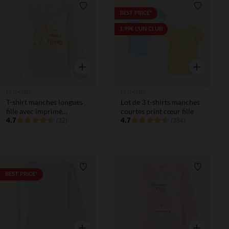
Liste de souhaits
Liste de 
BEST PRICE*
1,99€ L'UN CLUB
Aperçu rapide
Aperçu rapi
Orchestra
Orchestra
T-shirt manches longues
Lot de 3 t-shirts manches
fille avec imprimé
courtes print cœur fille
fantaisie et paillettes
4.7
4.7
(32)
(334)
Liste de souhaits
Liste de 
BEST PRICE*
Aperçu rapide
Aperçu rapi