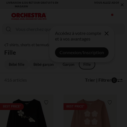
×
VOUS ALLEZ ADORER LA RENTRÉE ! DÉCOUVREZ LA NOUVELLE
COLLECTION !
Accédez à votre compte
et à vos avantages
T-shirts, shorts et bermudas
Fille
Connexion/Inscription
Bébé fille
Bébé garçon
Garçon
Fille
416 articles
Trier | Filtrer
0
Liste de souhaits
Liste de 
BEST PRICE*
BEST PRICE*