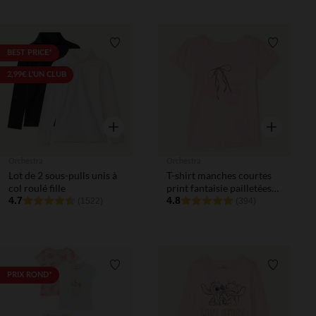
Liste de souhaits
Liste de 
BEST PRICE*
2,99€ L'UN CLUB
Aperçu rapide
Aperçu rapi
Orchestra
Orchestra
Lot de 2 sous-pulls unis à
T-shirt manches courtes
col roulé fille
print fantaisie pailletées
4.7
fille
4.8
(1522)
(394)
Liste de souhaits
Liste de 
PRIX ROND*