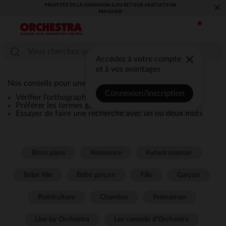
PROFITEZ DE LA LIVRAISON & DU RETOUR GRATUITS EN
×
MAGASIN​
Accédez à votre compte
et à vos avantages
Nos conseils pour une recherche efficace :
Connexion/Inscription
Vérifier l’orthographe de la recherche
Préférer les termes génériques comme “robe”
Essayer de faire une recherche avec un ou deux mots
Bons plans
Naissance
Future maman
Bébé fille
Bébé garçon
Fille
Garçon
Puériculture
Chambre
Prémaman
Live by Orchestra
Les conseils d'Orchestra