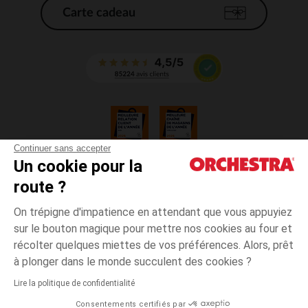
Carte cadeau
Continuer sans accepter
Un cookie pour la
CGV
route ?
CGU
Mentions légales
On trépigne d'impatience en attendant que vous appuyiez
*Conditions des offres en cours
sur le bouton magique pour mettre nos cookies au four et
Données personnelles
récolter quelques miettes de vos préférences. Alors, prêt
Gestion des cookies
à plonger dans le monde succulent des cookies ?
Accessibilité : non conforme
Lire la politique de confidentialité
Orchestra adhère au code déontologique de la Fédération du e-commerce
Consentements certifiés par