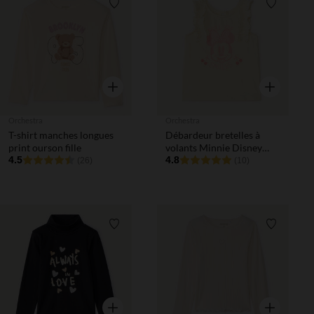
Liste de souhaits
Liste de 
Aperçu rapide
Aperçu rapi
Orchestra
Orchestra
T-shirt manches longues
Débardeur bretelles à
print ourson fille
volants Minnie Disney
4.5
pour bébé fille
4.8
(26)
(10)
Liste de souhaits
Liste de 
Aperçu rapide
Aperçu rapi