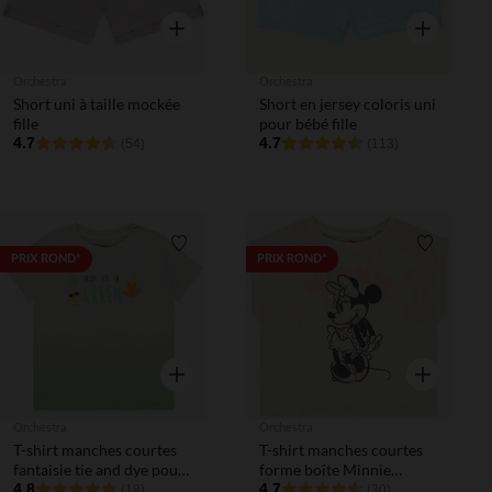
Aperçu rapide
Aperçu rapi
Orchestra
Orchestra
Short uni à taille mockée
Short en jersey coloris uni
fille
pour bébé fille
4.7
4.7
(54)
(113)
Liste de souhaits
Liste de 
PRIX ROND*
PRIX ROND*
Aperçu rapide
Aperçu rapi
Orchestra
Orchestra
T-shirt manches courtes
T-shirt manches courtes
fantaisie tie and dye pour
forme boîte Minnie
bébé garçon
4.8
Disney fille
4.7
(18)
(30)