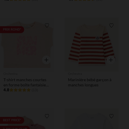
Liste de souhaits
Liste de 
PRIX ROND*
Aperçu rapide
Aperçu rapi
Orchestra
Orchestra
T-shirt manches courtes
Marinière bébé garçon à
en forme boîte fantaisie
manches longues
fille
4.8
(13)
Liste de souhaits
Liste de 
BEST PRICE*