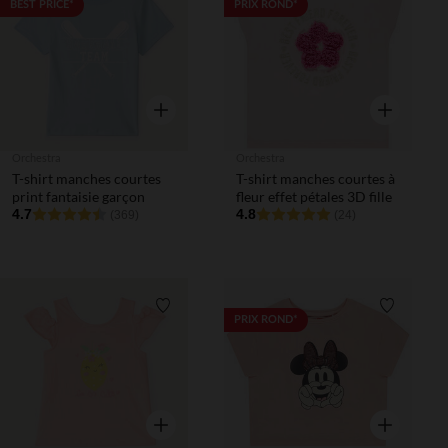
Liste de souhaits
Liste de 
BEST PRICE*
PRIX ROND*
Aperçu rapide
Aperçu rapi
Orchestra
Orchestra
T-shirt manches courtes
T-shirt manches courtes à
print fantaisie garçon
fleur effet pétales 3D fille
4.7
4.8
(369)
(24)
Liste de souhaits
Liste de 
PRIX ROND*
Aperçu rapide
Aperçu rapi