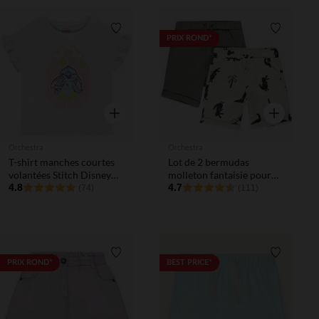
Liste de souhaits
Liste de 
PRIX ROND*
Aperçu rapide
Aperçu rapi
Orchestra
Orchestra
T-shirt manches courtes
Lot de 2 bermudas
volantées Stitch Disney
molleton fantaisie pour
fille
4.8
bébé garçon
4.7
(74)
(111)
Liste de souhaits
Liste de 
PRIX ROND*
BEST PRICE*