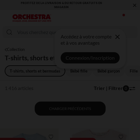
×
VOUS ALLEZ ADORER LA RENTRÉE ! DÉCOUVREZ LA NOUVELLE
COLLECTION !
Accédez à votre compte
et à vos avantages
Collection
T-shirts, shorts et bermudas
Connexion/Inscription
T-shirts, shorts et bermudas
Bébé fille
Bébé garçon
Fille
1 416 articles
Trier | Filtrer
0
CHARGER PRÉCÉDENTS