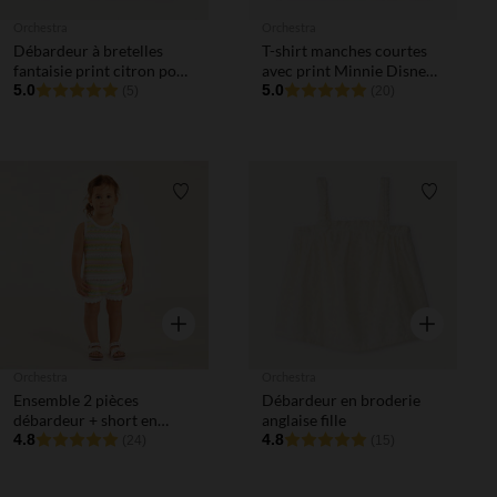
Orchestra
Orchestra
Débardeur à bretelles
T-shirt manches courtes
fantaisie print citron pour
avec print Minnie Disney
bébé fille
5.0
fille
5.0
(5)
(20)
Liste de souhaits
Liste de 
Aperçu rapide
Aperçu rapi
Orchestra
Orchestra
Ensemble 2 pièces
Débardeur en broderie
débardeur + short en
anglaise fille
maille tricotée fantaisie
4.8
4.8
(24)
(15)
pour bébé fille