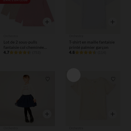
3,49€ L'UN CLUB
Aperçu rapide
Aperçu rapi
Orchestra
Orchestra
Lot de 2 sous-pulls
T-shirt en maille fantaisie
fantaisie col cheminée
printé palmier garçon
pour bébé fille
4.7
4.6
(753)
(114)
Liste de souhaits
Liste de 
Aperçu rapide
Aperçu rapi
Orchestra
Orchestra