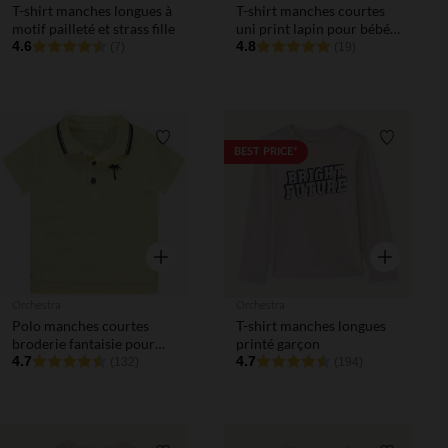
T-shirt manches longues à
T-shirt manches courtes
motif pailleté et strass fille
uni print lapin pour bébé
4.6
fille
4.8
(7)
(19)
Liste de souhaits
Liste de 
BEST PRICE*
Aperçu rapide
Aperçu rapi
Orchestra
Orchestra
Polo manches courtes
T-shirt manches longues
broderie fantaisie pour
printé garçon
bébé garçon
4.7
4.7
(132)
(194)