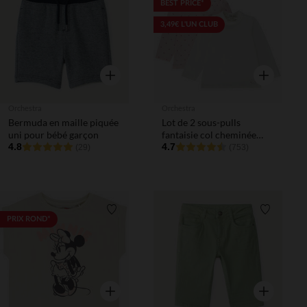
Liste de souhaits
Liste de 
BEST PRICE*
3,49€ L'UN CLUB
Aperçu rapide
Aperçu rapi
Orchestra
Orchestra
Bermuda en maille piquée
Lot de 2 sous-pulls
uni pour bébé garçon
fantaisie col cheminée
4.8
pour bébé fille
4.7
(29)
(753)
Liste de souhaits
Liste de 
PRIX ROND*
Aperçu rapide
Aperçu rapi