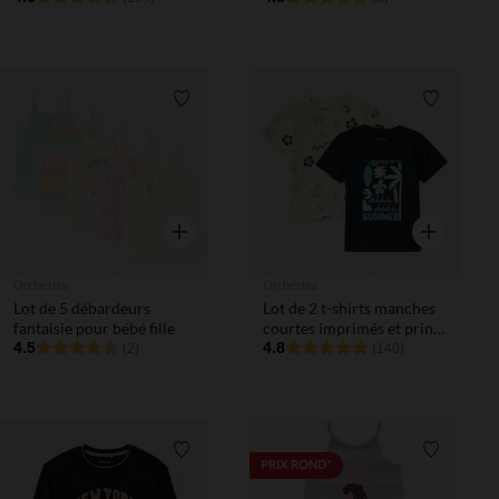
Liste de souhaits
Liste de 
Aperçu rapide
Aperçu rapi
Orchestra
Orchestra
Lot de 5 débardeurs
Lot de 2 t-shirts manches
fantaisie pour bébé fille
courtes imprimés et prints
4.5
fantaisie garçon
4.8
(2)
(140)
Liste de souhaits
Liste de 
PRIX ROND*