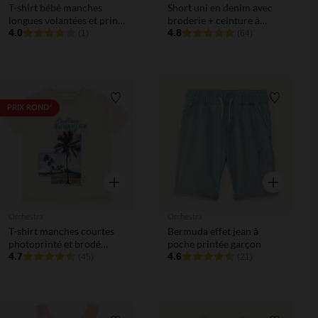
T-shirt bébé manches
Short uni en denim avec
longues volantées et print
broderie + ceinture à
fleuri
4.0
nouer pour bébé fille
4.8
(1)
(64)
Liste de souhaits
Liste de 
PRIX ROND*
Aperçu rapide
Aperçu rapi
Orchestra
Orchestra
T-shirt manches courtes
Bermuda effet jean à
photoprinté et brodé
poche printée garçon
garçon
4.7
4.6
(45)
(21)