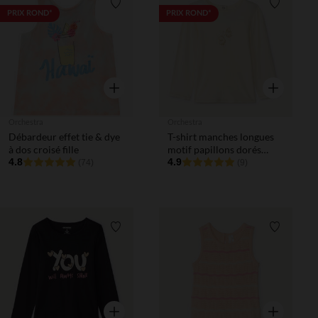
Liste de souhaits
Liste de 
PRIX ROND*
PRIX ROND*
Aperçu rapide
Aperçu rapi
Orchestra
Orchestra
Débardeur effet tie & dye
T-shirt manches longues
à dos croisé fille
motif papillons dorés
4.8
pour bébé fille
4.9
(74)
(9)
Liste de souhaits
Liste de 
Aperçu rapide
Aperçu rapi