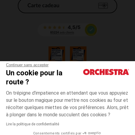
Carte cadeau
Continuer sans accepter
Un cookie pour la
CGV
route ?
CGU
Mentions légales
On trépigne d'impatience en attendant que vous appuyiez
*Conditions des offres en cours
sur le bouton magique pour mettre nos cookies au four et
Données personnelles
récolter quelques miettes de vos préférences. Alors, prêt
Gestion des cookies
à plonger dans le monde succulent des cookies ?
Accessibilité : non conforme
Lire la politique de confidentialité
Orchestra adhère au code déontologique de la Fédération du e-commerce
Consentements certifiés par