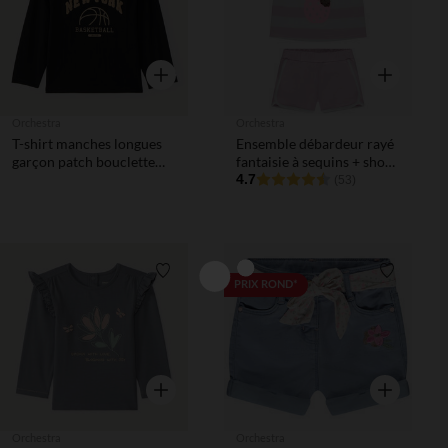
Aperçu rapide
Aperçu rapi
Orchestra
Orchestra
T-shirt manches longues
Ensemble débardeur rayé
garçon patch bouclette
fantaisie à sequins + short
"New York"
fille
4.7
(53)
Liste de souhaits
Liste de 
PRIX ROND*
Aperçu rapide
Aperçu rapi
Orchestra
Orchestra