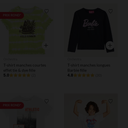
Liste de souhaits
Liste de 
PRIX ROND*
Aperçu rapide
Aperçu rapi
Orchestra
Orchestra
T-shirt manches courtes
T-shirt manches longues
effet tie & dye fille
Barbie fille
5.0
4.8
(2)
(30)
Liste de souhaits
Liste de 
PRIX ROND*