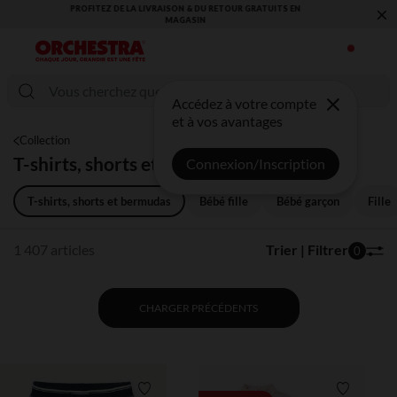
×
VOUS ALLEZ ADORER LA RENTRÉE ! DÉCOUVREZ LA NOUVELLE
COLLECTION !
Accédez à votre compte
et à vos avantages
Collection
T-shirts, shorts et bermudas
Connexion/Inscription
T-shirts, shorts et bermudas
Bébé fille
Bébé garçon
Fille
1 407 articles
Trier | Filtrer
0
CHARGER PRÉCÉDENTS