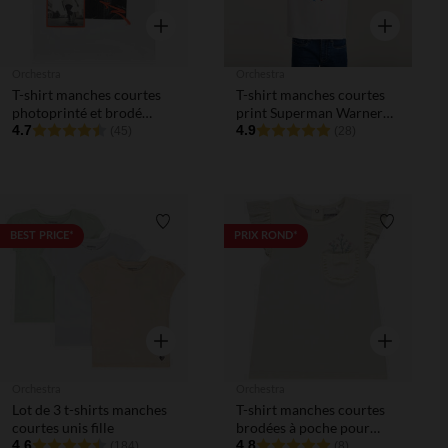
Aperçu rapide
Aperçu rapi
Orchestra
Orchestra
T-shirt manches courtes
T-shirt manches courtes
photoprinté et brodé
print Superman Warner
garçon
4.7
garçon
4.9
(45)
(28)
Liste de souhaits
Liste de 
BEST PRICE*
PRIX ROND*
Aperçu rapide
Aperçu rapi
Orchestra
Orchestra
Lot de 3 t-shirts manches
T-shirt manches courtes
courtes unis fille
brodées à poche pour
4.6
bébé fille
4.8
(184)
(8)