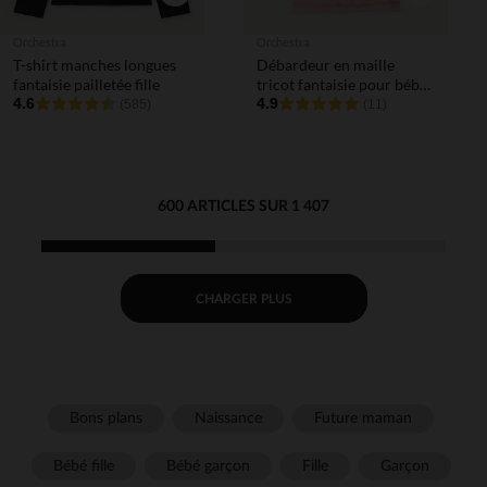
Orchestra
Orchestra
T-shirt manches longues
Débardeur en maille
fantaisie pailletée fille
tricot fantaisie pour bébé
4.6
fille
4.9
(585)
(11)
600 ARTICLES SUR 1 407
CHARGER PLUS
Bons plans
Naissance
Future maman
Bébé fille
Bébé garçon
Fille
Garçon