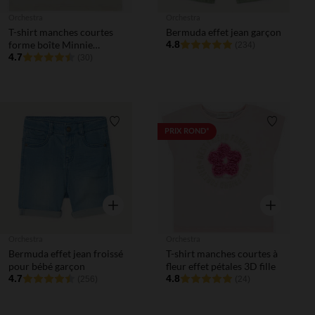
Orchestra
Orchestra
T-shirt manches courtes
Bermuda effet jean garçon
forme boîte Minnie
4.8
(234)
Disney fille
4.7
(30)
Liste de souhaits
Liste de 
PRIX ROND*
Aperçu rapide
Aperçu rapi
Orchestra
Orchestra
Bermuda effet jean froissé
T-shirt manches courtes à
pour bébé garçon
fleur effet pétales 3D fille
4.7
4.8
(256)
(24)