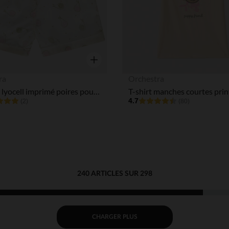
Aperçu rapide
ra
Orchestra
Short en lyocell imprimé poires pour bébé fille
4.7
(2)
(80)
240 ARTICLES SUR 298
CHARGER PLUS