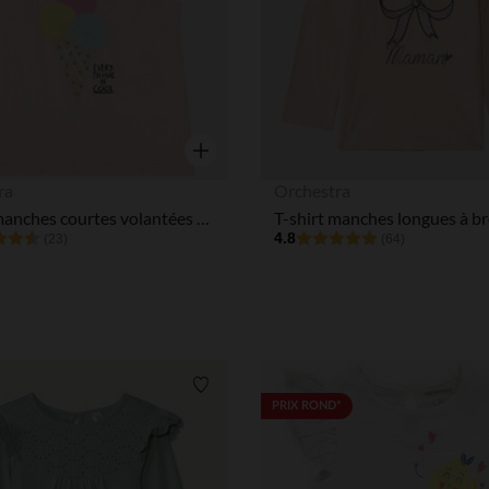
Aperçu rapide
ra
Orchestra
T-shirt manches courtes volantées en jersey avec print pour bébé fille
4.8
(23)
(64)
Liste de souhaits
PRIX ROND*