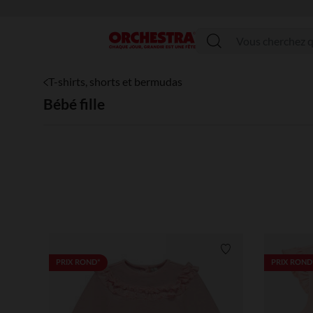
Menu
T-shirts, shorts et bermudas
Bébé fille
Liste de souhaits
PRIX ROND*
PRIX ROND