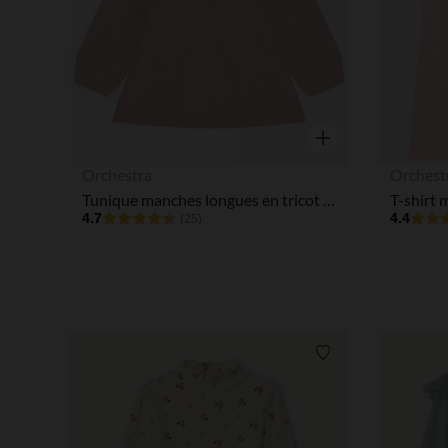
Aperçu rapide
Orchestra
Orchest
Tunique manches longues en tricot avec volants pour bébé fille
4.7
4.4
(25)
Liste de souhaits