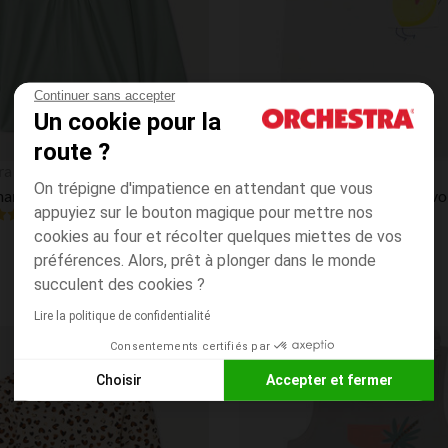
Continuer sans accepter
Un cookie pour la
route ?
Aperçu rapide
ra
Orchestra
On trépigne d'impatience en attendant que vous
T-shirt manches longues uni à col marin brodé pour bébé fille
appuyiez sur le bouton magique pour mettre nos
4.8
(118)
(40)
cookies au four et récolter quelques miettes de vos
préférences. Alors, prêt à plonger dans le monde
succulent des cookies ?
Lire la politique de confidentialité
Consentements certifiés par
Liste de souhaits
PRIX ROND*
Choisir
Accepter et fermer
Axeptio consent
Plateforme de Gestion du Consentement : Personnalisez vos