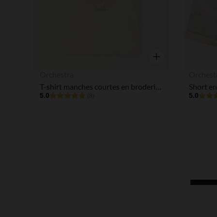
Aperçu rapide
Orchestra
Orchest
T-shirt manches courtes en broderie anglaise motif papillon pour bébé fille
5.0
5.0
(8)