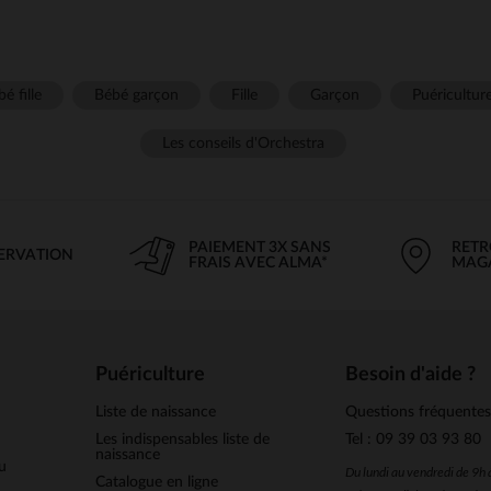
é fille
Bébé garçon
Fille
Garçon
Puéricultur
Les conseils d'Orchestra
PAIEMENT 3X SANS
RETR
SERVATION
FRAIS AVEC ALMA*
MAG
Puériculture
Besoin d'aide ?
Liste de naissance
Questions fréquente
Les indispensables liste de
Tel : 09 39 03 93 80
naissance
u
Du lundi au vendredi de 9h
Catalogue en ligne