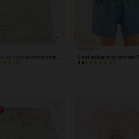
Aperçu rapide
ra
Orchestra
Débardeur en tricot et cochet pour bébé fille
4.6
(20)
(12)
Liste de souhaits
*