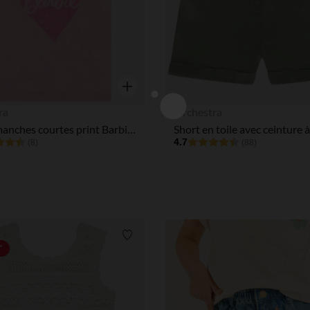
Aperçu rapide
ra
Orchestra
T-shirt manches courtes print Barbie pailleté pour bébé fille
4.7
(8)
(88)
Liste de souhaits
*