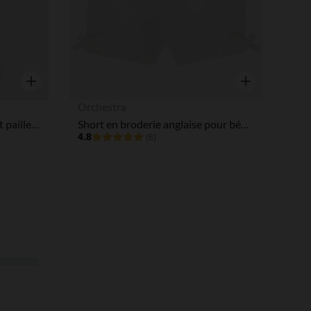
Aperçu rapide
Aperçu rapide
Orchestra
T-shirt manches courtes print pailleté fantaisie pour bébé fille
Short en broderie anglaise pour bébé fille
4.8
(6)