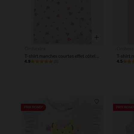
Aperçu rapide
Orchestra
Orchest
T-shirt manches courtes effet côtelé fantaisie pour bébé fille
4.9
4.5
(8)
Liste de souhaits
PRIX ROND*
PRIX ROND