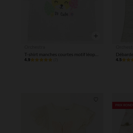
Aperçu rapide
Orchestra
Orchest
T-shirt manches courtes motif léopard pour bébé fille
4.9
4.5
(7)
Liste de souhaits
PRIX ROND