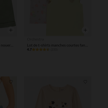
Aperçu rapide
Aperçu rapide
Orchestra
Short en toile avec ceinture à nouer pour bébé fille
Lot de t-shirts manches courtes fantaisie pour bébé fille
4.7
(233)
Liste de souhaits
Liste de souha