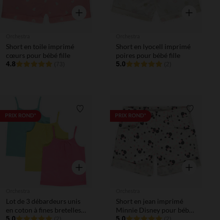
Aperçu rapide
Aperçu rapi
Orchestra
Orchestra
Short en toile imprimé
Short en lyocell imprimé
cœurs pour bébé fille
poires pour bébé fille
4.8
5.0
(73)
(2)
Liste de souhaits
Liste de 
PRIX ROND*
PRIX ROND*
Aperçu rapide
Aperçu rapi
Orchestra
Orchestra
Lot de 3 débardeurs unis
Short en jean imprimé
en coton à fines bretelles
Minnie Disney pour bébé
pour bébé fille
5.0
fille
5.0
(2)
(2)