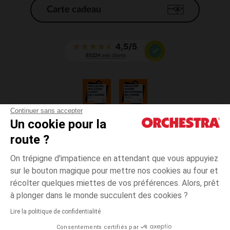
Carte cadeau
Continuer sans accepter
Un cookie pour la
CGV
route ?
CGU
Mentions légales
On trépigne d'impatience en attendant que vous appuyiez
*Conditions des offres en cours
sur le bouton magique pour mettre nos cookies au four et
Données personnelles
récolter quelques miettes de vos préférences. Alors, prêt
Gestion des cookies
à plonger dans le monde succulent des cookies ?
Accessibilité : non conforme
Lire la politique de confidentialité
Orchestra adhère au code déontologique de la Fédération du e-commerce
Consentements certifiés par