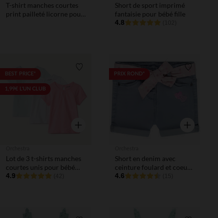
T-shirt manches courtes
Short de sport imprimé
print pailleté licorne pour
fantaisie pour bébé fille
bébé fille
4.8
(102)
Liste de souhaits
Liste de 
BEST PRICE*
PRIX ROND*
1,99€ L'UN CLUB
Aperçu rapide
Aperçu rapi
Orchestra
Orchestra
Lot de 3 t-shirts manches
Short en denim avec
courtes unis pour bébé
ceinture foulard et coeurs
fille
4.9
en sequins pour bébé fille
4.6
(42)
(15)