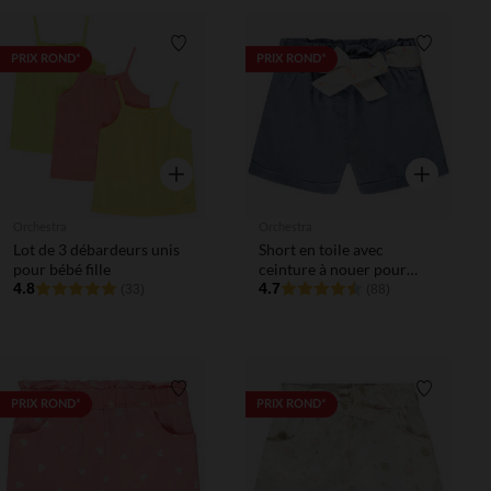
Liste de souhaits
Liste de 
PRIX ROND*
PRIX ROND*
Aperçu rapide
Aperçu rapi
Orchestra
Orchestra
Lot de 3 débardeurs unis
Short en toile avec
pour bébé fille
ceinture à nouer pour
4.8
bébé fille
4.7
(33)
(88)
Liste de souhaits
Liste de 
PRIX ROND*
PRIX ROND*