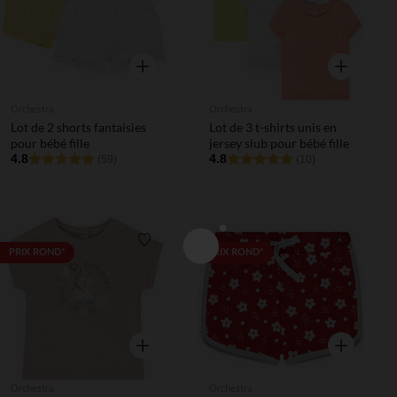
Aperçu rapide
Aperçu rapi
Orchestra
Orchestra
Lot de 2 shorts fantaisies
Lot de 3 t-shirts unis en
pour bébé fille
jersey slub pour bébé fille
4.8
4.8
(59)
(10)
Liste de souhaits
Liste de 
PRIX ROND*
PRIX ROND*
Aperçu rapide
Aperçu rapi
Orchestra
Orchestra