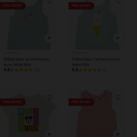
Liste de souhaits
Liste de 
PRIX ROND*
PRIX ROND*
Aperçu rapide
Aperçu rapi
Orchestra
Orchestra
Débardeur print toucan
Débardeur fantaisie pour
pour bébé fille
bébé fille
4.8
5.0
(35)
(1)
Liste de souhaits
Liste de 
PRIX ROND*
PRIX ROND*
Aperçu rapide
Aperçu rapi