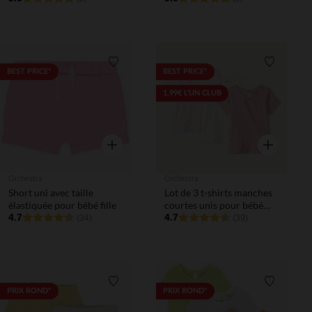
Liste de souhaits
Liste de 
BEST PRICE*
BEST PRICE*
1,99€ L'UN CLUB
Aperçu rapide
Aperçu rapi
Orchestra
Orchestra
Short uni avec taille
Lot de 3 t-shirts manches
élastiquée pour bébé fille
courtes unis pour bébé
4.7
fille
4.7
(34)
(39)
Liste de souhaits
Liste de 
PRIX ROND*
PRIX ROND*