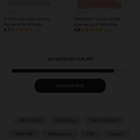
Orchestra
Orchestra
T-shirt manches courtes
Débardeur uni en maille
forme boîte Minnie
ajourée pour bébé fille
Disney pour bébé fille
4.7
4.8
(15)
(33)
264 ARTICLES SUR 299
CHARGER PLUS
Bons plans
Naissance
Future maman
Bébé fille
Bébé garçon
Fille
Garçon