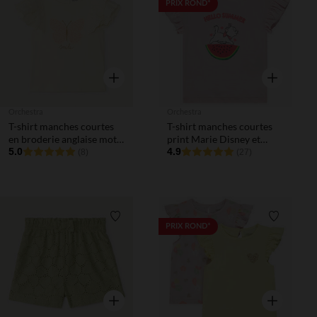
Liste de souhaits
Liste de 
PRIX ROND*
Aperçu rapide
Aperçu rapi
Orchestra
Orchestra
T-shirt manches courtes
T-shirt manches courtes
en broderie anglaise motif
print Marie Disney et
papillon pour bébé fille
5.0
sequins pour bébé fille
4.9
(8)
(27)
Liste de souhaits
Liste de 
PRIX ROND*
Aperçu rapide
Aperçu rapi