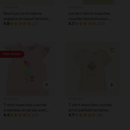
Orchestra
Orchestra
Short uni en broderie
Lot de t-shirts manches
anglaise et nœud fantaisie
courtes fantaisie pour
pour bébé fille
4.9
bébé fille
4.7
(22)
(233)
Liste de souhaits
Liste de 
PRIX ROND*
Aperçu rapide
Aperçu rapi
Orchestra
Orchestra
T-shirt manches courtes
T-shirt manches courtes
volantées en jersey avec
print pailleté fantaisie
print pour bébé fille
4.4
pour bébé fille
4.7
(23)
(80)