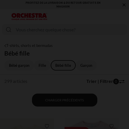
×
VOUS ALLEZ ADORER LA RENTRÉE ! DÉCOUVREZ LA NOUVELLE
COLLECTION !
T-shirts, shorts et bermudas
Bébé fille
Bébé garçon
Fille
Bébé fille
Garçon
299 articles
Trier | Filtrer
0
CHARGER PRÉCÉDENTS